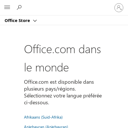
Connect
Microsoft
vous
à
Office Store
votre
compte
Office.com dans
le monde
Office.com est disponible dans
plusieurs pays/régions.
Sélectionnez votre langue préférée
ci-dessous.
Afrikaans (Suid-Afrika)
Azərbaycan (Azərbaycan)