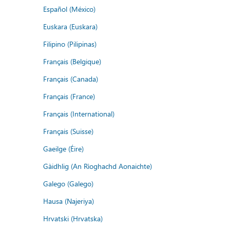
Español (México)
Euskara (Euskara)
Filipino (Pilipinas)
Français (Belgique)
Français (Canada)
Français (France)
Français (International)
Français (Suisse)
Gaeilge (Éire)
Gàidhlig (An Rìoghachd Aonaichte)
Galego (Galego)
Hausa (Najeriya)
Hrvatski (Hrvatska)