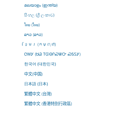
മലയാളം (ഇന്ത്യ)
සිංහල (ශ්‍රී ලංකාව)
ไทย (ไทย)
ລາວ (ລາວ)
ខ្មែរ (កម្ពុជា)
ᏣᎳᎩ (ᏌᏊ ᎢᏳᎾᎵᏍᏔᏅ ᏍᎦᏚᎩ)
한국어 (대한민국)
中文(中国)
日本語 (日本)
繁體中文 (台灣)
繁體中文 (香港特別行政區)