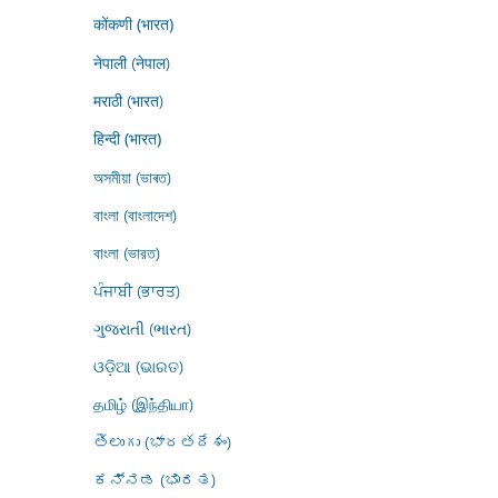
कोंकणी (भारत)
नेपाली (नेपाल)
मराठी (भारत)
हिन्दी (भारत)
অসমীয়া (ভাৰত)
বাংলা (বাংলাদেশ)
বাংলা (ভারত)
ਪੰਜਾਬੀ (ਭਾਰਤ)
ગુજરાતી (ભારત)
ଓଡ଼ିଆ (ଭାରତ)
தமிழ் (இந்தியா)
తెలుగు (భారతదేశం)
ಕನ್ನಡ (ಭಾರತ)