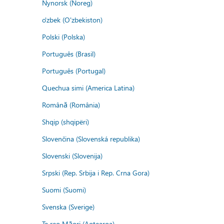
Nynorsk (Noreg)
o'zbek (O'zbekiston)
Polski (Polska)
Português (Brasil)
Português (Portugal)
Quechua simi (America Latina)
Română (România)
Shqip (shqipëri)
Slovenčina (Slovenská republika)
Slovenski (Slovenija)
Srpski (Rep. Srbija i Rep. Crna Gora)
Suomi (Suomi)
Svenska (Sverige)
Te reo Māori (Aotearoa)