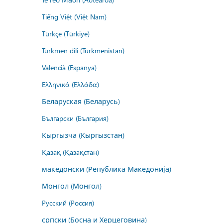
Tiếng Việt (Việt Nam)
Türkçe (Türkiye)
Türkmen dili (Türkmenistan)
Valencià (Espanya)
Ελληνικά (Ελλάδα)
Беларуская (Беларусь)
Български (България)
Кыргызча (Кыргызстан)
Қазақ (Қазақстан)
македонски (Република Македонија)
Монгол (Монгол)
Русский (Россия)
српски (Босна и Херцеговина)