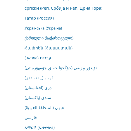
српски (Реп. Србија и Реп. Црна Гора)
Татар (Россия)
Українська (Україна)
ქართული (საქართველო)
Հայերեն (Հայաստան)
עברית (ישראל)
ئۇيغۇر يېزىقى (جۇڭخۇا خەلق جۇمھۇرىيىتى)
اُردو (پاکستان)
درى (افغانستان)
سنڌي (پاکستان)
عربي (المنطقة العربية)
فارسى
አማርኛ (ኢትዮጵያ)