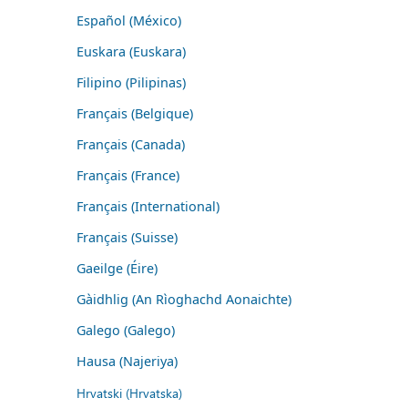
Español (México)
Euskara (Euskara)
Filipino (Pilipinas)
Français (Belgique)
Français (Canada)
Français (France)
Français (International)
Français (Suisse)
Gaeilge (Éire)
Gàidhlig (An Rìoghachd Aonaichte)
Galego (Galego)
Hausa (Najeriya)
Hrvatski (Hrvatska)