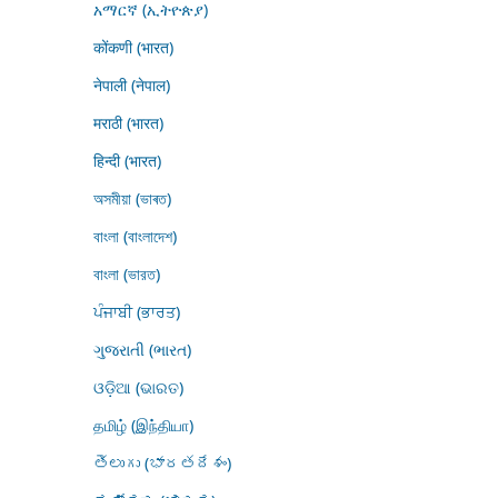
አማርኛ (ኢትዮጵያ)
कोंकणी (भारत)
नेपाली (नेपाल)
मराठी (भारत)
हिन्दी (भारत)
অসমীয়া (ভাৰত)
বাংলা (বাংলাদেশ)
বাংলা (ভারত)
ਪੰਜਾਬੀ (ਭਾਰਤ)
ગુજરાતી (ભારત)
ଓଡ଼ିଆ (ଭାରତ)
தமிழ் (இந்தியா)
తెలుగు (భారతదేశం)