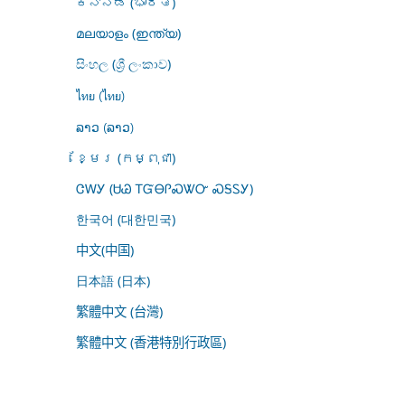
ಕನ್ನಡ (ಭಾರತ)
മലയാളം (ഇന്ത്യ)
සිංහල (ශ්‍රී ලංකාව)
ไทย (ไทย)
ລາວ (ລາວ)
ខ្មែរ (កម្ពុជា)
ᏣᎳᎩ (ᏌᏊ ᎢᏳᎾᎵᏍᏔᏅ ᏍᎦᏚᎩ)
한국어 (대한민국)
中文(中国)
日本語 (日本)
繁體中文 (台灣)
繁體中文 (香港特別行政區)