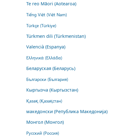
Te reo Māori (Aotearoa)
Tiếng Việt (Việt Nam)
Türkçe (Türkiye)
Türkmen dili (Türkmenistan)
Valencià (Espanya)
Ελληνικά (Ελλάδα)
Беларуская (Беларусь)
Български (България)
Кыргызча (Кыргызстан)
Қазақ (Қазақстан)
македонски (Република Македонија)
Монгол (Монгол)
Русский (Россия)