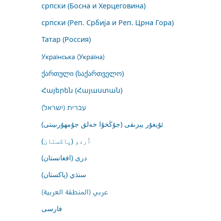
српски (Босна и Херцеговина)
српски (Реп. Србија и Реп. Црна Гора)
Татар (Россия)
Українська (Україна)
ქართული (საქართველო)
Հայերեն (Հայաստան)
עברית (ישראל)
ئۇيغۇر يېزىقى (جۇڭخۇا خەلق جۇمھۇرىيىتى)
اُردو (پاکستان)
درى (افغانستان)
سنڌي (پاکستان)
عربي (المنطقة العربية)
فارسى