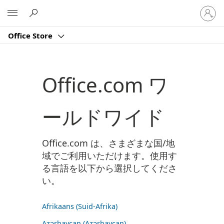
ア
Microsoft
カ
ウ
Office Store
ン
ト
に
サ
Office.com ワ
イ
ン
イ
ールドワイド
ン
す
る
Office.com は、さまざまな国/地
域でご利用いただけます。使用す
る言語を以下から選択してくださ
い。
Afrikaans (Suid-Afrika)
Azərbaycan (Azərbaycan)