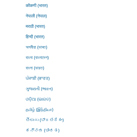
कोंकणी (भारत)
नेपाली (नेपाल)
मराठी (भारत)
हिन्दी (भारत)
অসমীয়া (ভাৰত)
বাংলা (বাংলাদেশ)
বাংলা (ভারত)
ਪੰਜਾਬੀ (ਭਾਰਤ)
ગુજરાતી (ભારત)
ଓଡ଼ିଆ (ଭାରତ)
தமிழ் (இந்தியா)
తెలుగు (భారతదేశం)
ಕನ್ನಡ (ಭಾರತ)