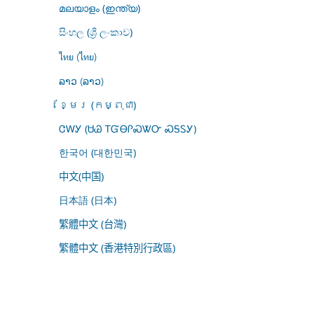
മലയാളം (ഇന്ത്യ)
සිංහල (ශ්‍රී ලංකාව)
ไทย (ไทย)
ລາວ (ລາວ)
ខ្មែរ (កម្ពុជា)
ᏣᎳᎩ (ᏌᏊ ᎢᏳᎾᎵᏍᏔᏅ ᏍᎦᏚᎩ)
한국어 (대한민국)
中文(中国)
日本語 (日本)
繁體中文 (台灣)
繁體中文 (香港特別行政區)