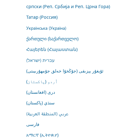
српски (Реп. Србија и Реп. Црна Гора)
Татар (Россия)
Українська (Україна)
ქართული (საქართველო)
Հայերեն (Հայաստան)
עברית (ישראל)
ئۇيغۇر يېزىقى (جۇڭخۇا خەلق جۇمھۇرىيىتى)
اُردو (پاکستان)
درى (افغانستان)
سنڌي (پاکستان)
عربي (المنطقة العربية)
فارسى
አማርኛ (ኢትዮጵያ)