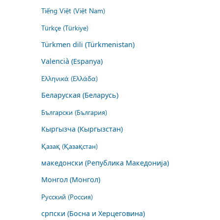
Tiếng Việt (Việt Nam)
Türkçe (Türkiye)
Türkmen dili (Türkmenistan)
Valencià (Espanya)
Ελληνικά (Ελλάδα)
Беларуская (Беларусь)
Български (България)
Кыргызча (Кыргызстан)
Қазақ (Қазақстан)
македонски (Република Македонија)
Монгол (Монгол)
Русский (Россия)
српски (Босна и Херцеговина)