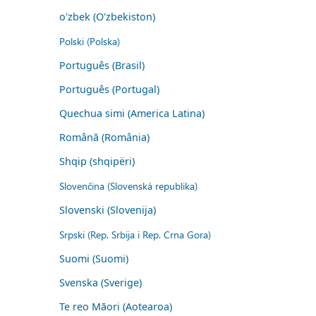
o'zbek (O'zbekiston)
Polski (Polska)
Português (Brasil)
Português (Portugal)
Quechua simi (America Latina)
Română (România)
Shqip (shqipëri)
Slovenčina (Slovenská republika)
Slovenski (Slovenija)
Srpski (Rep. Srbija i Rep. Crna Gora)
Suomi (Suomi)
Svenska (Sverige)
Te reo Māori (Aotearoa)