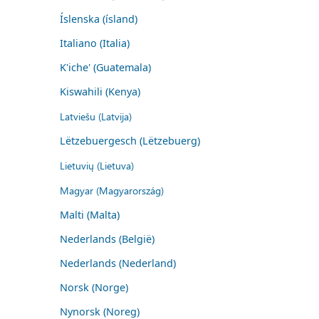
Íslenska (ísland)
Italiano (Italia)
K'iche' (Guatemala)
Kiswahili (Kenya)
Latviešu (Latvija)
Lëtzebuergesch (Lëtzebuerg)
Lietuvių (Lietuva)
Magyar (Magyarország)
Malti (Malta)
Nederlands (België)
Nederlands (Nederland)
Norsk (Norge)
Nynorsk (Noreg)