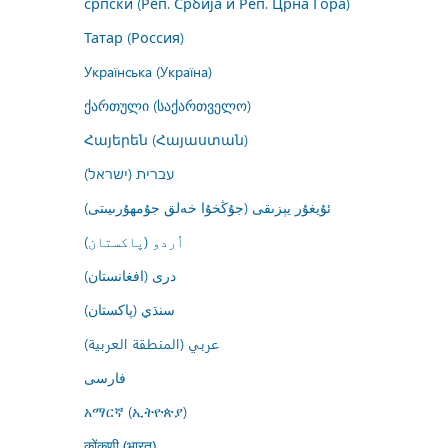
српски (Реп. Србија и Реп. Црна Гора)
Татар (Россия)
Українська (Україна)
ქართული (საქართველო)
Հայերեն (Հայաստան)
עברית (ישראל)
ئۇيغۇر يېزىقى (جۇڭخۇا خەلق جۇمھۇرىيىتى)
اُردو (پاکستان)
درى (افغانستان)
سنڌي (پاکستان)
عربي (المنطقة العربية)
فارسى
አማርኛ (ኢትዮጵያ)
कोंकणी (भारत)