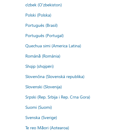
o'zbek (O'zbekiston)
Polski (Polska)
Português (Brasil)
Português (Portugal)
Quechua simi (America Latina)
Română (România)
Shqip (shqipëri)
Slovenčina (Slovenská republika)
Slovenski (Slovenija)
Srpski (Rep. Srbija i Rep. Crna Gora)
Suomi (Suomi)
Svenska (Sverige)
Te reo Māori (Aotearoa)