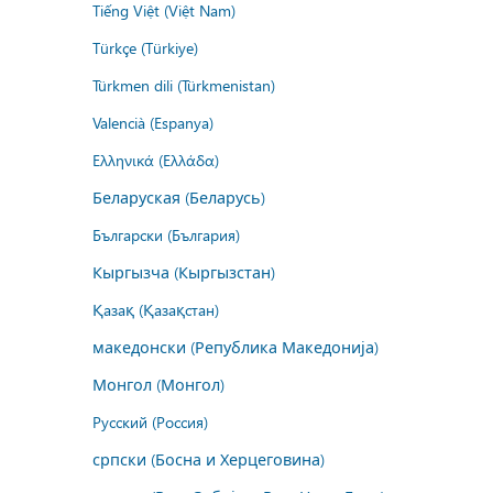
Tiếng Việt (Việt Nam)
Türkçe (Türkiye)
Türkmen dili (Türkmenistan)
Valencià (Espanya)
Ελληνικά (Ελλάδα)
Беларуская (Беларусь)
Български (България)
Кыргызча (Кыргызстан)
Қазақ (Қазақстан)
македонски (Република Македонија)
Монгол (Монгол)
Русский (Россия)
српски (Босна и Херцеговина)