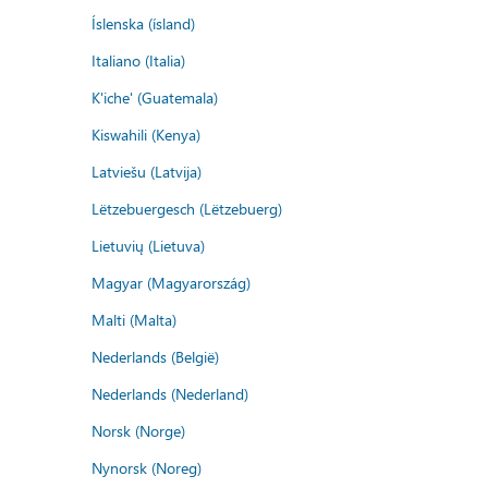
Íslenska (ísland)
Italiano (Italia)
K'iche' (Guatemala)
Kiswahili (Kenya)
Latviešu (Latvija)
Lëtzebuergesch (Lëtzebuerg)
Lietuvių (Lietuva)
Magyar (Magyarország)
Malti (Malta)
Nederlands (België)
Nederlands (Nederland)
Norsk (Norge)
Nynorsk (Noreg)