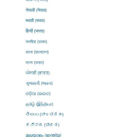
नेपाली (नेपाल)
मराठी (भारत)
हिन्दी (भारत)
অসমীয়া (ভাৰত)
বাংলা (বাংলাদেশ)
বাংলা (ভারত)
ਪੰਜਾਬੀ (ਭਾਰਤ)
ગુજરાતી (ભારત)
ଓଡ଼ିଆ (ଭାରତ)
தமிழ் (இந்தியா)
తెలుగు (భారతదేశం)
ಕನ್ನಡ (ಭಾರತ)
മലയാളം (ഇന്ത്യ)