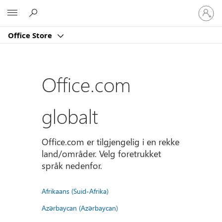
Logg
Microsoft
på
kontoe
Office Store
din
Office.com
globalt
Office.com er tilgjengelig i en rekke
land/områder. Velg foretrukket
språk nedenfor.
Afrikaans (Suid-Afrika)
Azərbaycan (Azərbaycan)