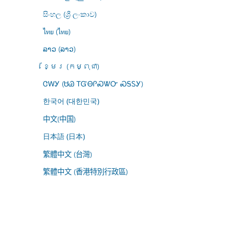
සිංහල (ශ්‍රී ලංකාව)
ไทย (ไทย)
ລາວ (ລາວ)
ខ្មែរ (កម្ពុជា)
ᏣᎳᎩ (ᏌᏊ ᎢᏳᎾᎵᏍᏔᏅ ᏍᎦᏚᎩ)
한국어 (대한민국)
中文(中国)
日本語 (日本)
繁體中文 (台灣)
繁體中文 (香港特別行政區)