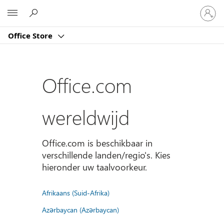
Meld
Microsoft
je
aan
Office Store
bij
je
account
Office.com
wereldwijd
Office.com is beschikbaar in
verschillende landen/regio's. Kies
hieronder uw taalvoorkeur.
Afrikaans (Suid-Afrika)
Azərbaycan (Azərbaycan)