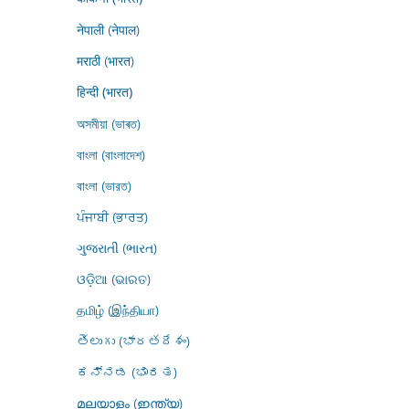
नेपाली (नेपाल)
मराठी (भारत)
हिन्दी (भारत)
অসমীয়া (ভাৰত)
বাংলা (বাংলাদেশ)
বাংলা (ভারত)
ਪੰਜਾਬੀ (ਭਾਰਤ)
ગુજરાતી (ભારત)
ଓଡ଼ିଆ (ଭାରତ)
தமிழ் (இந்தியா)
తెలుగు (భారతదేశం)
ಕನ್ನಡ (ಭಾರತ)
മലയാളം (ഇന്ത്യ)