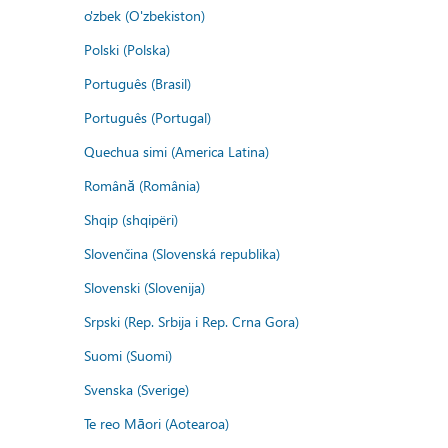
o'zbek (O'zbekiston)
Polski (Polska)
Português (Brasil)
Português (Portugal)
Quechua simi (America Latina)
Română (România)
Shqip (shqipëri)
Slovenčina (Slovenská republika)
Slovenski (Slovenija)
Srpski (Rep. Srbija i Rep. Crna Gora)
Suomi (Suomi)
Svenska (Sverige)
Te reo Māori (Aotearoa)