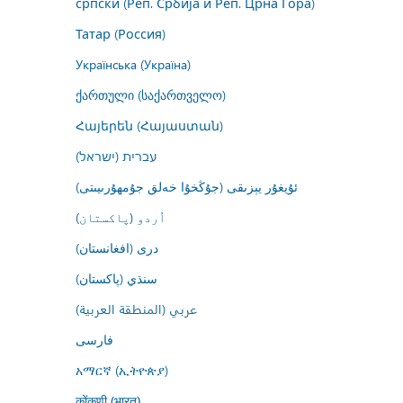
српски (Реп. Србија и Реп. Црна Гора)
Татар (Россия)
Українська (Україна)
ქართული (საქართველო)
Հայերեն (Հայաստան)
עברית (ישראל)
ئۇيغۇر يېزىقى (جۇڭخۇا خەلق جۇمھۇرىيىتى)
اُردو (پاکستان)
درى (افغانستان)
سنڌي (پاکستان)
عربي (المنطقة العربية)
فارسى
አማርኛ (ኢትዮጵያ)
कोंकणी (भारत)