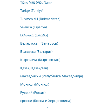
Tiếng Việt (Việt Nam)
Türkçe (Türkiye)
Türkmen dili (Türkmenistan)
Valencià (Espanya)
Ελληνικά (Ελλάδα)
Беларуская (Беларусь)
Български (България)
Кыргызча (Кыргызстан)
Қазақ (Қазақстан)
македонски (Република Македонија)
Монгол (Монгол)
Русский (Россия)
српски (Босна и Херцеговина)