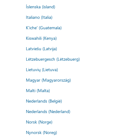
Íslenska (ísland)
Italiano (Italia)
K'iche' (Guatemala)
Kiswahili (Kenya)
Latviešu (Latvija)
Lëtzebuergesch (Lëtzebuerg)
Lietuvių (Lietuva)
Magyar (Magyarország)
Malti (Malta)
Nederlands (België)
Nederlands (Nederland)
Norsk (Norge)
Nynorsk (Noreg)