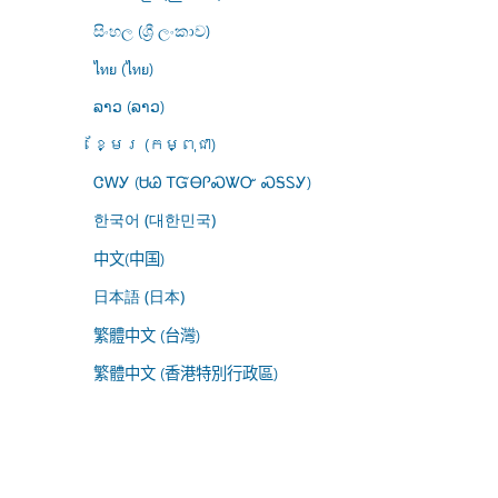
සිංහල (ශ්‍රී ලංකාව)
ไทย (ไทย)
ລາວ (ລາວ)
ខ្មែរ (កម្ពុជា)
ᏣᎳᎩ (ᏌᏊ ᎢᏳᎾᎵᏍᏔᏅ ᏍᎦᏚᎩ)
한국어 (대한민국)
中文(中国)
日本語 (日本)
繁體中文 (台灣)
繁體中文 (香港特別行政區)