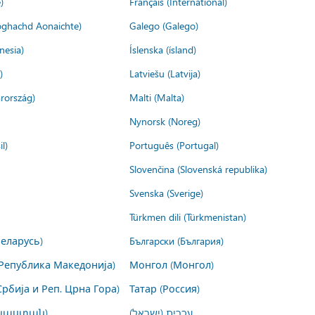
)
Français (International)
ìoghachd Aonaichte)
Galego (Galego)
nesia)
Íslenska (ísland)
)
Latviešu (Latvija)
rország)
Malti (Malta)
Nynorsk (Noreg)
l)
Português (Portugal)
Slovenčina (Slovenská republika)
Svenska (Sverige)
Türkmen dili (Türkmenistan)
Беларусь)
Български (България)
Република Македонија)
Монгол (Монгол)
Србија и Реп. Црна Гора)
Татар (Россия)
այաստան)
עברית (ישראל)