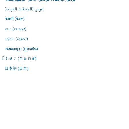
عربي (المنطقة العربية)
नेपाली (नेपाल)
বাংলা (বাংলাদেশ)
ଓଡ଼ିଆ (ଭାରତ)
മലയാളം (ഇന്ത്യ)
ខ្មែរ (កម្ពុជា)
日本語 (日本)