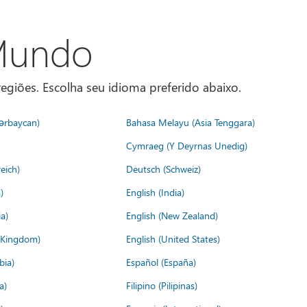
 Mundo
egiões. Escolha seu idioma preferido abaixo.
ərbaycan)
Bahasa Melayu (Asia Tenggara)
Cymraeg (Y Deyrnas Unedig)
eich)
Deutsch (Schweiz)
)
English (India)
a)
English (New Zealand)
d Kingdom)
English (United States)
bia)
Español (España)
a)
Filipino (Pilipinas)