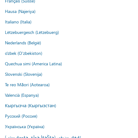
Français (Suisse)
Hausa (Najeriya)
Italiano (Italia)
Lëtzebuergesch (Lëtzebuerg)
Nederlands (België)
o'zbek (O'zbekiston)
Quechua simi (America Latina)
Slovenski (Slovenija)
Te reo Māori (Aotearoa)
Valencià (Espanya)
Кыргызча (Кыргызстан)
Русский (Россия)
Українська (Україна)
ئۇيغۇر يېزىقى (جۇڭخۇا خەلق جۇمھۇرىيىتى)