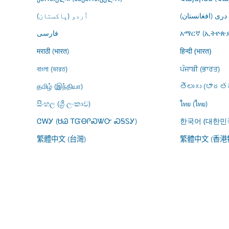
درى (افغانستان)
اُردو (پاکستان)
فارسى
አማርኛ (ኢትዮጵያ
मराठी (भारत)
हिन्दी (भारत)
বাংলা (ভারত)
ਪੰਜਾਬੀ (ਭਾਰਤ)
தமிழ் (இந்தியா)
తెలుగు (భారతద
සිංහල (ශ්‍රී ලංකාව)
ไทย (ไทย)
ᏣᎳᎩ (ᏌᏊ ᎢᏳᎾᎵᏍᏔᏅ ᏍᎦᏚᎩ)
한국어 (대한민
繁體中文 (台灣)
繁體中文 (香港