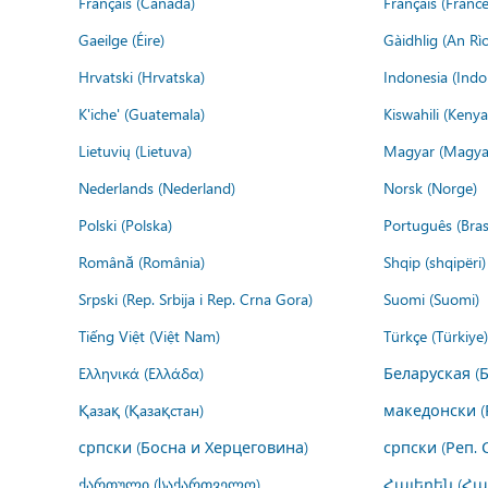
Français (Canada)
Français (France
Gaeilge (Éire)
Gàidhlig (An R
Hrvatski (Hrvatska)
Indonesia (Indo
K'iche' (Guatemala)
Kiswahili (Kenya
Lietuvių (Lietuva)
Magyar (Magya
Nederlands (Nederland)
Norsk (Norge)
Polski (Polska)
Português (Brasi
Română (România)
Shqip (shqipëri)
Srpski (Rep. Srbija i Rep. Crna Gora)
Suomi (Suomi)
Tiếng Việt (Việt Nam)
Türkçe (Türkiye)
Ελληνικά (Ελλάδα)
Беларуская (
Қазақ (Қазақстан)
македонски (
српски (Босна и Херцеговина)
српски (Реп. 
ქართული (საქართველო)
Հայերեն (Հ