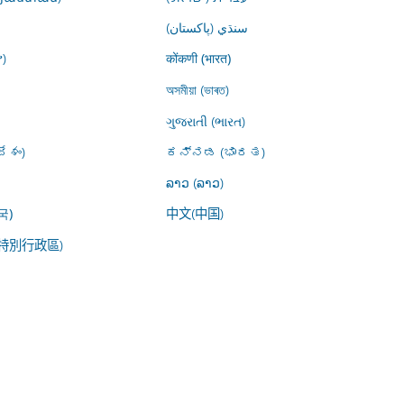
سنڌي (پاکستان)
)
कोंकणी (भारत)
অসমীয়া (ভাৰত)
ગુજરાતી (ભારત)
ేశం)
ಕನ್ನಡ (ಭಾರತ)
ລາວ (ລາວ)
中文(中国)
국)
特別行政區)