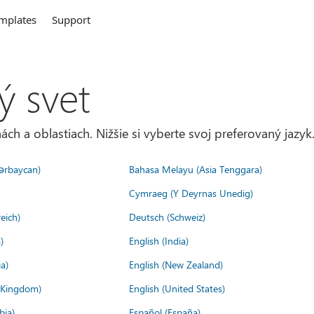
mplates
Support
ý svet
ách a oblastiach. Nižšie si vyberte svoj preferovaný jazyk
ərbaycan)
Bahasa Melayu (Asia Tenggara)
Cymraeg (Y Deyrnas Unedig)
eich)
Deutsch (Schweiz)
)
English (India)
a)
English (New Zealand)
d Kingdom)
English (United States)
bia)
Español (España)