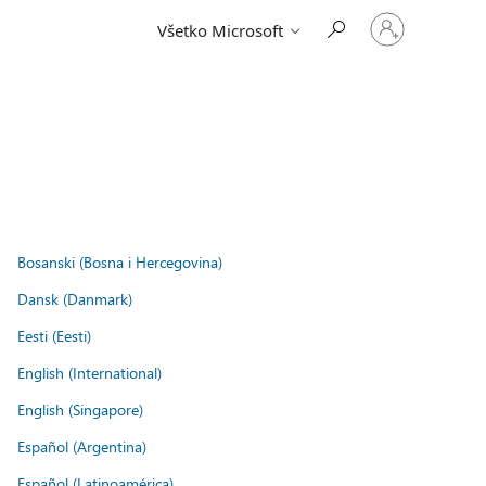
Prihláste
Všetko Microsoft
sa
k
svojmu
kontu
.
Bosanski (Bosna i Hercegovina)
Dansk (Danmark)
Eesti (Eesti)
English (International)
English (Singapore)
Español (Argentina)
Español (Latinoamérica)