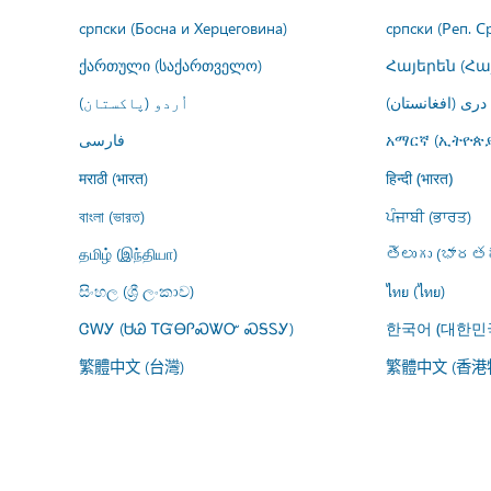
српски (Босна и Херцеговина)
српски (Реп. С
ქართული (საქართველო)
Հայերեն (Հ
درى (افغانستان)
اُردو (پاکستان)
فارسى
አማርኛ (ኢትዮጵያ
मराठी (भारत)
हिन्दी (भारत)
বাংলা (ভারত)
ਪੰਜਾਬੀ (ਭਾਰਤ)
தமிழ் (இந்தியா)
తెలుగు (భారతద
සිංහල (ශ්‍රී ලංකාව)
ไทย (ไทย)
ᏣᎳᎩ (ᏌᏊ ᎢᏳᎾᎵᏍᏔᏅ ᏍᎦᏚᎩ)
한국어 (대한민
繁體中文 (台灣)
繁體中文 (香港