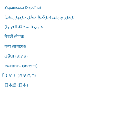
Українська (Україна)
ئۇيغۇر يېزىقى (جۇڭخۇا خەلق جۇمھۇرىيىتى)
عربي (المنطقة العربية)
नेपाली (नेपाल)
বাংলা (বাংলাদেশ)
ଓଡ଼ିଆ (ଭାରତ)
മലയാളം (ഇന്ത്യ)
ខ្មែរ (កម្ពុជា)
日本語 (日本)