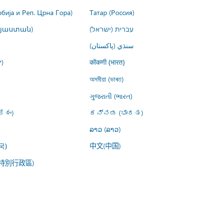
рбија и Реп. Црна Гора)
Татар (Россия)
այաստան)
עברית (ישראל)
سنڌي (پاکستان)
)
कोंकणी (भारत)
অসমীয়া (ভাৰত)
ગુજરાતી (ભારત)
ేశం)
ಕನ್ನಡ (ಭಾರತ)
ລາວ (ລາວ)
中文(中国)
국)
特別行政區)