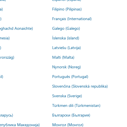
a)
Filipino (Pilipinas)
)
Français (International)
ìoghachd Aonaichte)
Galego (Galego)
nesia)
Íslenska (ísland)
)
Latviešu (Latvija)
rország)
Malti (Malta)
Nynorsk (Noreg)
l)
Português (Portugal)
Slovenčina (Slovenská republika)
Svenska (Sverige)
Türkmen dili (Türkmenistan)
ларусь)
Български (България)
епублика Македонија)
Монгол (Монгол)