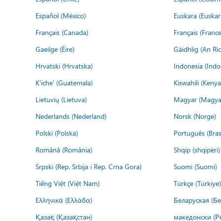
Español (México)
Euskara (Euskar
Français (Canada)
Français (France
Gaeilge (Éire)
Gàidhlig (An R
Hrvatski (Hrvatska)
Indonesia (Indo
K'iche' (Guatemala)
Kiswahili (Kenya
Lietuvių (Lietuva)
Magyar (Magya
Nederlands (Nederland)
Norsk (Norge)
Polski (Polska)
Português (Brasi
Română (România)
Shqip (shqipëri)
Srpski (Rep. Srbija i Rep. Crna Gora)
Suomi (Suomi)
Tiếng Việt (Việt Nam)
Türkçe (Türkiye)
Ελληνικά (Ελλάδα)
Беларуская (Бе
Қазақ (Қазақстан)
македонски (Р