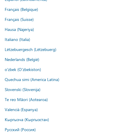
Français (Belgique)
Français (Suisse)
Hausa (Najeriya)
Italiano (Italia)
Lëtzebuergesch (Lëtzebuerg)
Nederlands (België)
o'zbek (O'zbekiston)
Quechua simi (America Latina)
Slovenski (Slovenija)
Te reo Māori (Aotearoa)
Valencià (Espanya)
Кыргызча (Кыргызстан)
Русский (Россия)