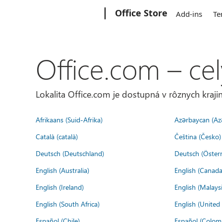
Microsoft
Office Store
Add-ins
Te
Office.com – cel
Lokalita Office.com je dostupná v rôznych krajin
Afrikaans (Suid-Afrika)
Azərbaycan (Az
Català (català)
Čeština (Česko)
Deutsch (Deutschland)
Deutsch (Österr
English (Australia)
English (Canada
English (Ireland)
English (Malaysi
English (South Africa)
English (Unite
Español (Chile)
Español (Colom