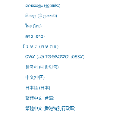
മലയാളം (ഇന്ത്യ)
සිංහල (ශ්‍රී ලංකාව)
ไทย (ไทย)
ລາວ (ລາວ)
ខ្មែរ (កម្ពុជា)
ᏣᎳᎩ (ᏌᏊ ᎢᏳᎾᎵᏍᏔᏅ ᏍᎦᏚᎩ)
한국어 (대한민국)
中文(中国)
日本語 (日本)
繁體中文 (台灣)
繁體中文 (香港特別行政區)