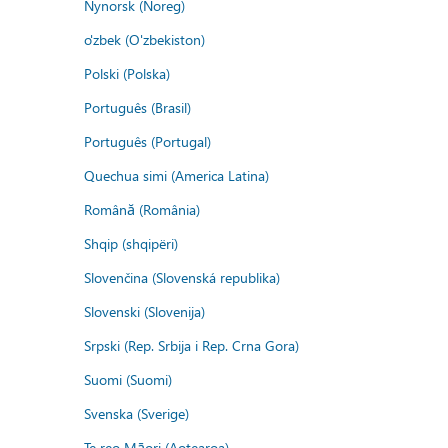
Nynorsk (Noreg)
o'zbek (O'zbekiston)
Polski (Polska)
Português (Brasil)
Português (Portugal)
Quechua simi (America Latina)
Română (România)
Shqip (shqipëri)
Slovenčina (Slovenská republika)
Slovenski (Slovenija)
Srpski (Rep. Srbija i Rep. Crna Gora)
Suomi (Suomi)
Svenska (Sverige)
Te reo Māori (Aotearoa)