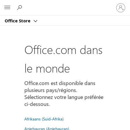
Connect
Microsoft
vous
à
Office Store
votre
compte
Office.com dans
le monde
Office.com est disponible dans
plusieurs pays/régions.
Sélectionnez votre langue préférée
ci-dessous.
Afrikaans (Suid-Afrika)
Azərbaycan (Azərbaycan)