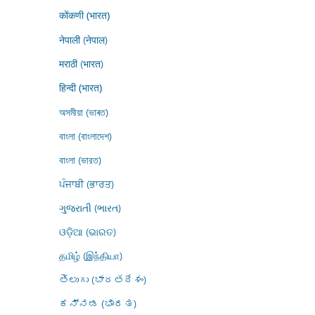
कोंकणी (भारत)
नेपाली (नेपाल)
मराठी (भारत)
हिन्दी (भारत)
অসমীয়া (ভাৰত)
বাংলা (বাংলাদেশ)
বাংলা (ভারত)
ਪੰਜਾਬੀ (ਭਾਰਤ)
ગુજરાતી (ભારત)
ଓଡ଼ିଆ (ଭାରତ)
தமிழ் (இந்தியா)
తెలుగు (భారతదేశం)
ಕನ್ನಡ (ಭಾರತ)