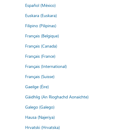
Español (México)
Euskara (Euskara)
Filipino (Pilipinas)
Français (Belgique)
Français (Canada)
Français (France)
Français (International)
Français (Suisse)
Gaeilge (Éire)
Gàidhlig (An Rìoghachd Aonaichte)
Galego (Galego)
Hausa (Najeriya)
Hrvatski (Hrvatska)