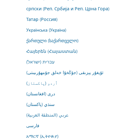
српски (Реп. Србија и Реп. Црна Гора)
Татар (Россия)
Українська (Україна)
ქართული (საქართველო)
Հայերեն (Հայաստան)
עברית (ישראל)
ئۇيغۇر يېزىقى (جۇڭخۇا خەلق جۇمھۇرىيىتى)
اُردو (پاکستان)
درى (افغانستان)
سنڌي (پاکستان)
عربي (المنطقة العربية)
فارسى
አማርኛ (ኢትዮጵያ)