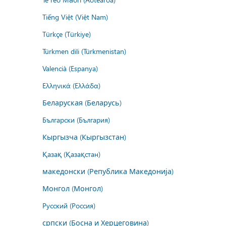
Tiếng Việt (Việt Nam)
Türkçe (Türkiye)
Türkmen dili (Türkmenistan)
Valencià (Espanya)
Ελληνικά (Ελλάδα)
Беларуская (Беларусь)
Български (България)
Кыргызча (Кыргызстан)
Қазақ (Қазақстан)
македонски (Република Македонија)
Монгол (Монгол)
Русский (Россия)
српски (Босна и Херцеговина)