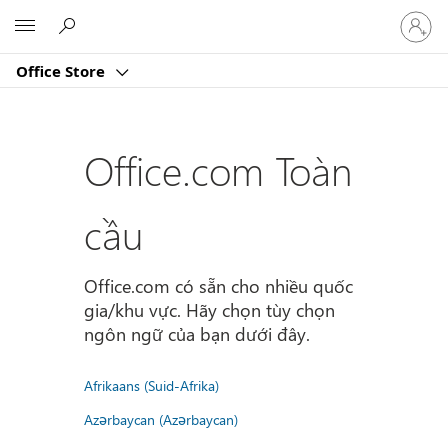
Đăng
Microsoft
nhập
tài
Office Store
khoản
của
bạn
Office.com Toàn
cầu
Office.com có sẵn cho nhiều quốc
gia/khu vực. Hãy chọn tùy chọn
ngôn ngữ của bạn dưới đây.
Afrikaans (Suid-Afrika)
Azərbaycan (Azərbaycan)