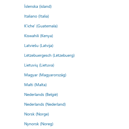
Íslenska (ísland)
Italiano (Italia)
K'iche' (Guatemala)
Kiswahili (Kenya)
Latviešu (Latvija)
Lëtzebuergesch (Lëtzebuerg)
Lietuvių (Lietuva)
Magyar (Magyarország)
Malti (Malta)
Nederlands (België)
Nederlands (Nederland)
Norsk (Norge)
Nynorsk (Noreg)