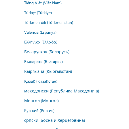
Tiếng Việt (Việt Nam)
Türkçe (Türkiye)
Türkmen dili (Türkmenistan)
Valencià (Espanya)
Ελληνικά (Ελλάδα)
Беларуская (Беларусь)
Български (България)
Кыргызча (Кыргызстан)
Қазақ (Қазақстан)
македонски (Република Македонија)
Монгол (Монгол)
Русский (Россия)
српски (Босна и Херцеговина)