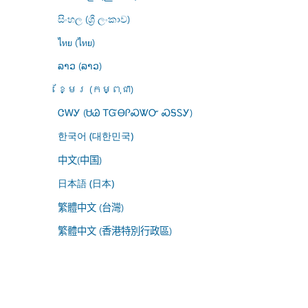
සිංහල (ශ්‍රී ලංකාව)
ไทย (ไทย)
ລາວ (ລາວ)
ខ្មែរ (កម្ពុជា)
ᏣᎳᎩ (ᏌᏊ ᎢᏳᎾᎵᏍᏔᏅ ᏍᎦᏚᎩ)
한국어 (대한민국)
中文(中国)
日本語 (日本)
繁體中文 (台灣)
繁體中文 (香港特別行政區)