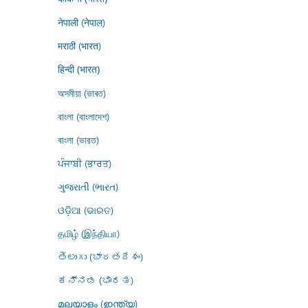
नेपाली (नेपाल)
मराठी (भारत)
हिन्दी (भारत)
অসমীয়া (ভাৰত)
বাংলা (বাংলাদেশ)
বাংলা (ভারত)
ਪੰਜਾਬੀ (ਭਾਰਤ)
ગુજરાતી (ભારત)
ଓଡ଼ିଆ (ଭାରତ)
தமிழ் (இந்தியா)
తెలుగు (భారతదేశం)
ಕನ್ನಡ (ಭಾರತ)
മലയാളം (ഇന്ത്യ)