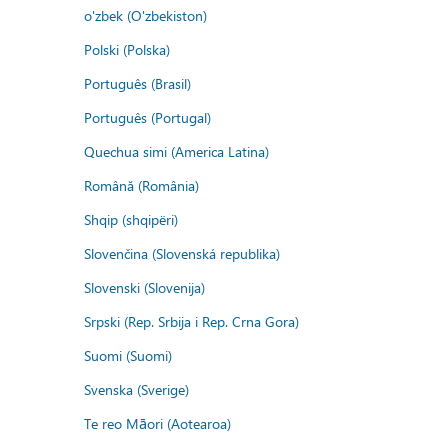
o'zbek (O'zbekiston)
Polski (Polska)
Português (Brasil)
Português (Portugal)
Quechua simi (America Latina)
Română (România)
Shqip (shqipëri)
Slovenčina (Slovenská republika)
Slovenski (Slovenija)
Srpski (Rep. Srbija i Rep. Crna Gora)
Suomi (Suomi)
Svenska (Sverige)
Te reo Māori (Aotearoa)