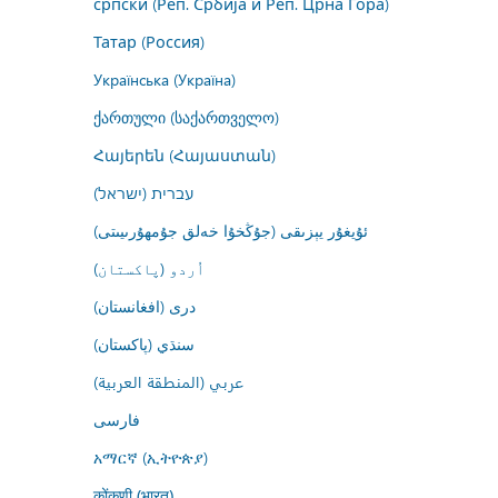
српски (Реп. Србија и Реп. Црна Гора)
Татар (Россия)
Українська (Україна)
ქართული (საქართველო)
Հայերեն (Հայաստան)
עברית (ישראל)
ئۇيغۇر يېزىقى (جۇڭخۇا خەلق جۇمھۇرىيىتى)
اُردو (پاکستان)
درى (افغانستان)
سنڌي (پاکستان)
عربي (المنطقة العربية)
فارسى
አማርኛ (ኢትዮጵያ)
कोंकणी (भारत)