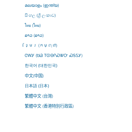
മലയാളം (ഇന്ത്യ)
සිංහල (ශ්‍රී ලංකාව)
ไทย (ไทย)
ລາວ (ລາວ)
ខ្មែរ (កម្ពុជា)
ᏣᎳᎩ (ᏌᏊ ᎢᏳᎾᎵᏍᏔᏅ ᏍᎦᏚᎩ)
한국어 (대한민국)
中文(中国)
日本語 (日本)
繁體中文 (台灣)
繁體中文 (香港特別行政區)