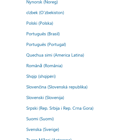
Nynorsk (Noreg)
o'zbek (O'zbekiston)
Polski (Polska)
Português (Brasil)
Português (Portugal)
Quechua simi (America Latina)
Română (România)
Shqip (shqipëri)
Slovenčina (Slovenská republika)
Slovenski (Slovenija)
Srpski (Rep. Srbija i Rep. Crna Gora)
Suomi (Suomi)
Svenska (Sverige)
Te reo Māori (Aotearoa)