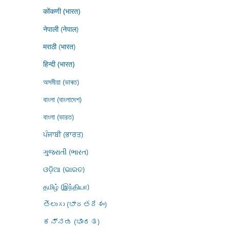
कोंकणी (भारत)
नेपाली (नेपाल)
मराठी (भारत)
हिन्दी (भारत)
অসমীয়া (ভাৰত)
বাংলা (বাংলাদেশ)
বাংলা (ভারত)
ਪੰਜਾਬੀ (ਭਾਰਤ)
ગુજરાતી (ભારત)
ଓଡ଼ିଆ (ଭାରତ)
தமிழ் (இந்தியா)
తెలుగు (భారతదేశం)
ಕನ್ನಡ (ಭಾರತ)