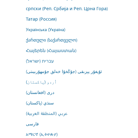
српски (Реп. Србија и Реп. Црна Гора)
Татар (Россия)
Українська (Україна)
ქართული (საქართველო)
Հայերեն (Հայաստան)
עברית (ישראל)
ئۇيغۇر يېزىقى (جۇڭخۇا خەلق جۇمھۇرىيىتى)
اُردو (پاکستان)
درى (افغانستان)
سنڌي (پاکستان)
عربي (المنطقة العربية)
فارسى
አማርኛ (ኢትዮጵያ)