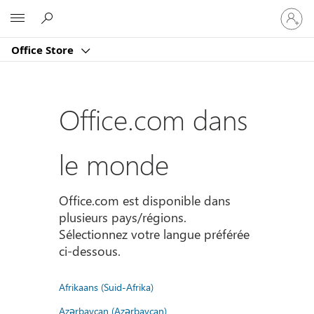
Connect
Microsoft
vous
à
Office Store
votre
compte
Office.com dans
le monde
Office.com est disponible dans
plusieurs pays/régions.
Sélectionnez votre langue préférée
ci-dessous.
Afrikaans (Suid-Afrika)
Azərbaycan (Azərbaycan)