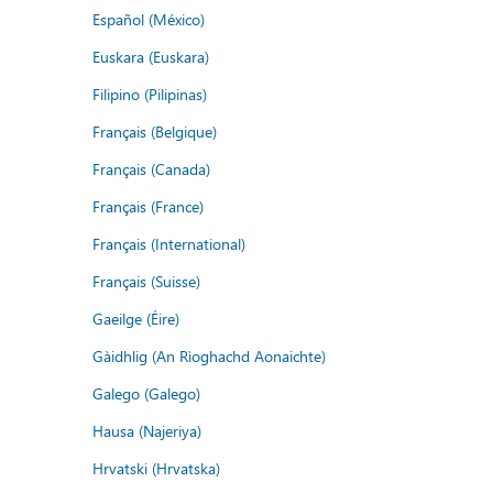
Español (México)
Euskara (Euskara)
Filipino (Pilipinas)
Français (Belgique)
Français (Canada)
Français (France)
Français (International)
Français (Suisse)
Gaeilge (Éire)
Gàidhlig (An Rìoghachd Aonaichte)
Galego (Galego)
Hausa (Najeriya)
Hrvatski (Hrvatska)