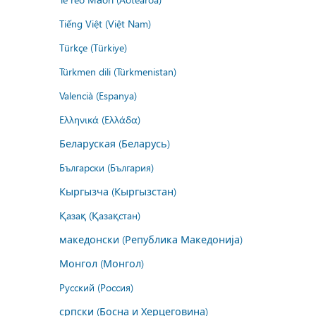
Tiếng Việt (Việt Nam)
Türkçe (Türkiye)
Türkmen dili (Türkmenistan)
Valencià (Espanya)
Ελληνικά (Ελλάδα)
Беларуская (Беларусь)
Български (България)
Кыргызча (Кыргызстан)
Қазақ (Қазақстан)
македонски (Република Македонија)
Монгол (Монгол)
Русский (Россия)
српски (Босна и Херцеговина)