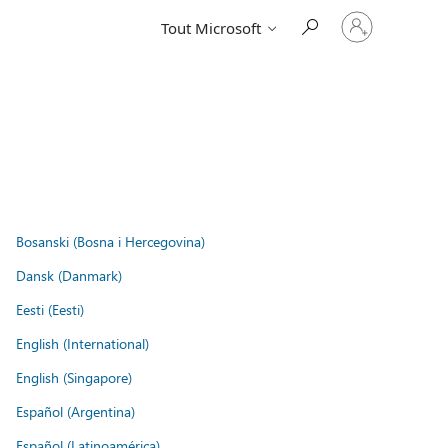
Connectez-
Tout Microsoft
vous
à
votre
compte
Bosanski (Bosna i Hercegovina)
Dansk (Danmark)
Eesti (Eesti)
English (International)
English (Singapore)
Español (Argentina)
Español (Latinoamérica)