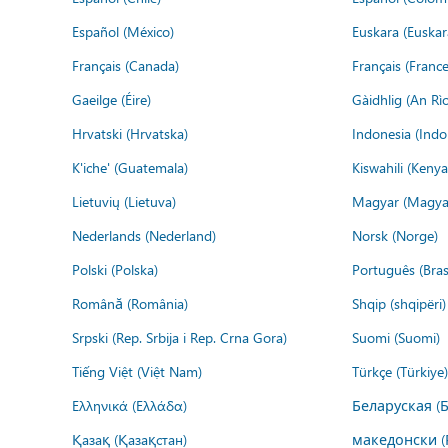
Español (México)
Euskara (Euskar
Français (Canada)
Français (France
Gaeilge (Éire)
Gàidhlig (An R
Hrvatski (Hrvatska)
Indonesia (Indo
K'iche' (Guatemala)
Kiswahili (Kenya
Lietuvių (Lietuva)
Magyar (Magya
Nederlands (Nederland)
Norsk (Norge)
Polski (Polska)
Português (Brasi
Română (România)
Shqip (shqipëri)
Srpski (Rep. Srbija i Rep. Crna Gora)
Suomi (Suomi)
Tiếng Việt (Việt Nam)
Türkçe (Türkiye)
Ελληνικά (Ελλάδα)
Беларуская (
Қазақ (Қазақстан)
македонски (