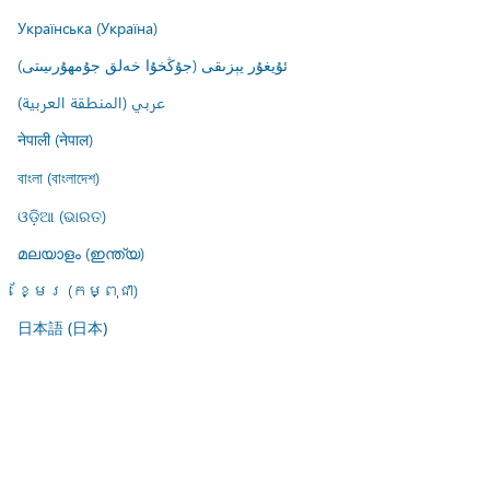
Українська (Україна)
ئۇيغۇر يېزىقى (جۇڭخۇا خەلق جۇمھۇرىيىتى)
عربي (المنطقة العربية)
नेपाली (नेपाल)
বাংলা (বাংলাদেশ)
ଓଡ଼ିଆ (ଭାରତ)
മലയാളം (ഇന്ത്യ)
ខ្មែរ (កម្ពុជា)
日本語 (日本)