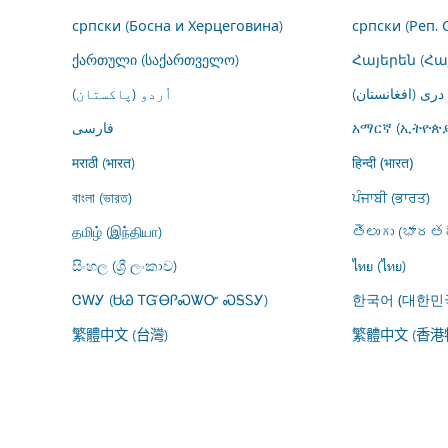
српски (Босна и Херцеговина)
српски (Реп. 
ქართული (საქართველო)
Հայերեն (Հ
درى (افغانستان)
اُردو (پاکستان)
فارسى
አማርኛ (ኢትዮጵያ
मराठी (भारत)
हिन्दी (भारत)
বাংলা (ভারত)
ਪੰਜਾਬੀ (ਭਾਰਤ)
தமிழ் (இந்தியா)
తెలుగు (భారతద
සිංහල (ශ්‍රී ලංකාව)
ไทย (ไทย)
ᏣᎳᎩ (ᏌᏊ ᎢᏳᎾᎵᏍᏔᏅ ᏍᎦᏚᎩ)
한국어 (대한민
繁體中文 (台灣)
繁體中文 (香港