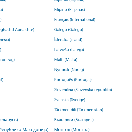
a)
Filipino (Pilipinas)
)
Français (International)
ìoghachd Aonaichte)
Galego (Galego)
nesia)
Íslenska (ísland)
)
Latviešu (Latvija)
rország)
Malti (Malta)
Nynorsk (Noreg)
l)
Português (Portugal)
Slovenčina (Slovenská republika)
Svenska (Sverige)
Türkmen dili (Türkmenistan)
Беларусь)
Български (България)
Република Македонија)
Монгол (Монгол)