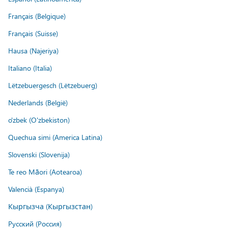
Français (Belgique)
Français (Suisse)
Hausa (Najeriya)
Italiano (Italia)
Lëtzebuergesch (Lëtzebuerg)
Nederlands (België)
o'zbek (O'zbekiston)
Quechua simi (America Latina)
Slovenski (Slovenija)
Te reo Māori (Aotearoa)
Valencià (Espanya)
Кыргызча (Кыргызстан)
Русский (Россия)