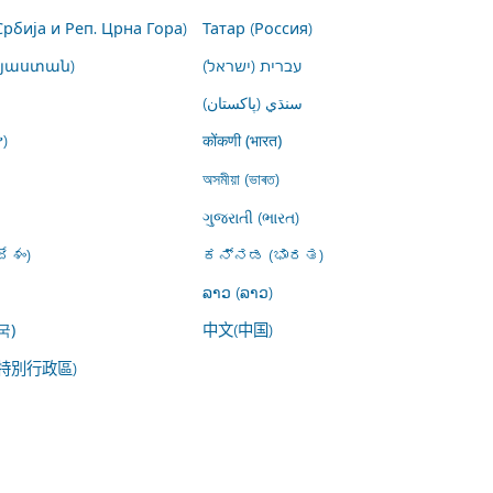
Србија и Реп. Црна Гора)
Татар (Россия)
այաստան)
עברית (ישראל)
سنڌي (پاکستان)
)
कोंकणी (भारत)
অসমীয়া (ভাৰত)
ગુજરાતી (ભારત)
ేశం)
ಕನ್ನಡ (ಭಾರತ)
ລາວ (ລາວ)
中文(中国)
국)
特別行政區)