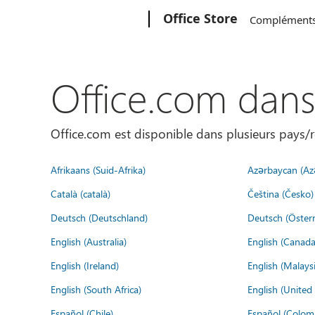
Microsoft
Office Store
Complément
Office.com dan
Office.com est disponible dans plusieurs pays/r
Afrikaans (Suid-Afrika)
Azərbaycan (Az
Català (català)
Čeština (Česko)
Deutsch (Deutschland)
Deutsch (Österr
English (Australia)
English (Canada
English (Ireland)
English (Malaysi
English (South Africa)
English (Unite
Español (Chile)
Español (Colom