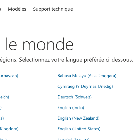
s
Modèles
Support technique
s le monde
égions. Sélectionnez votre langue préférée ci-dessous.
ərbaycan)
Bahasa Melayu (Asia Tenggara)
Cymraeg (Y Deyrnas Unedig)
eich)
Deutsch (Schweiz)
)
English (India)
a)
English (New Zealand)
d Kingdom)
English (United States)
bia)
Español (España)