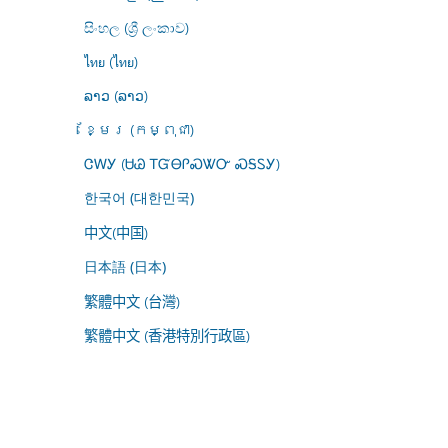
සිංහල (ශ්‍රී ලංකාව)
ไทย (ไทย)
ລາວ (ລາວ)
ខ្មែរ (កម្ពុជា)
ᏣᎳᎩ (ᏌᏊ ᎢᏳᎾᎵᏍᏔᏅ ᏍᎦᏚᎩ)
한국어 (대한민국)
中文(中国)
日本語 (日本)
繁體中文 (台灣)
繁體中文 (香港特別行政區)