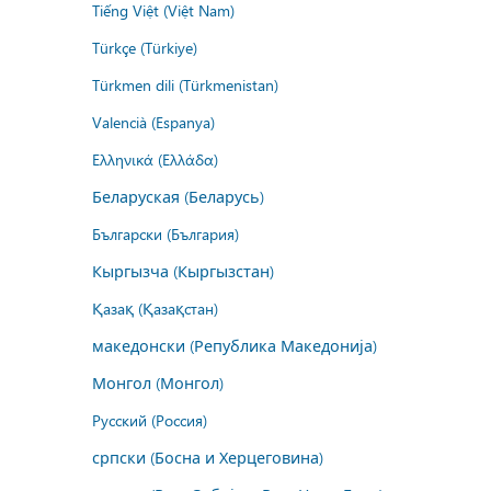
Tiếng Việt (Việt Nam)
Türkçe (Türkiye)
Türkmen dili (Türkmenistan)
Valencià (Espanya)
Ελληνικά (Ελλάδα)
Беларуская (Беларусь)
Български (България)
Кыргызча (Кыргызстан)
Қазақ (Қазақстан)
македонски (Република Македонија)
Монгол (Монгол)
Русский (Россия)
српски (Босна и Херцеговина)