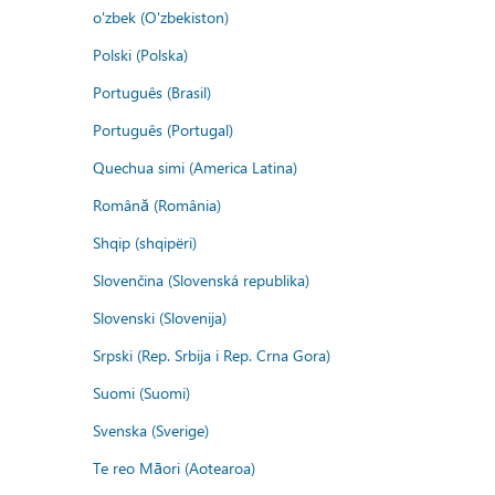
o'zbek (O'zbekiston)
Polski (Polska)
Português (Brasil)
Português (Portugal)
Quechua simi (America Latina)
Română (România)
Shqip (shqipëri)
Slovenčina (Slovenská republika)
Slovenski (Slovenija)
Srpski (Rep. Srbija i Rep. Crna Gora)
Suomi (Suomi)
Svenska (Sverige)
Te reo Māori (Aotearoa)