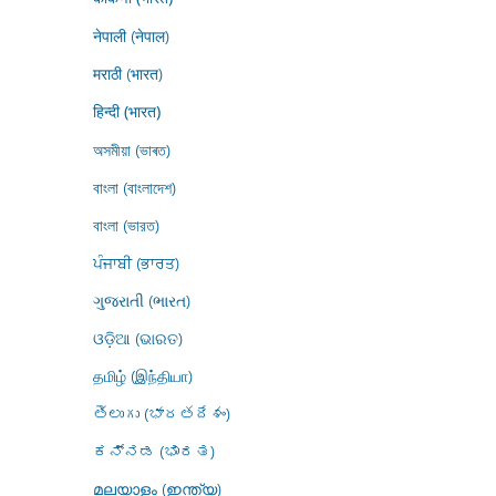
नेपाली (नेपाल)
मराठी (भारत)
हिन्दी (भारत)
অসমীয়া (ভাৰত)
বাংলা (বাংলাদেশ)
বাংলা (ভারত)
ਪੰਜਾਬੀ (ਭਾਰਤ)
ગુજરાતી (ભારત)
ଓଡ଼ିଆ (ଭାରତ)
தமிழ் (இந்தியா)
తెలుగు (భారతదేశం)
ಕನ್ನಡ (ಭಾರತ)
മലയാളം (ഇന്ത്യ)