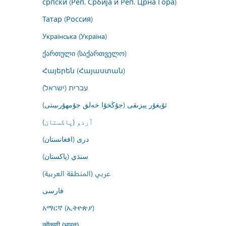
српски (Реп. Србија и Реп. Црна Гора)
Татар (Россия)
Українська (Україна)
ქართული (საქართველო)
Հայերեն (Հայաստան)
עברית (ישראל)
ئۇيغۇر يېزىقى (جۇڭخۇا خەلق جۇمھۇرىيىتى)
اُردو (پاکستان)
درى (افغانستان)
سنڌي (پاکستان)
عربي (المنطقة العربية)
فارسى
አማርኛ (ኢትዮጵያ)
कोंकणी (भारत)