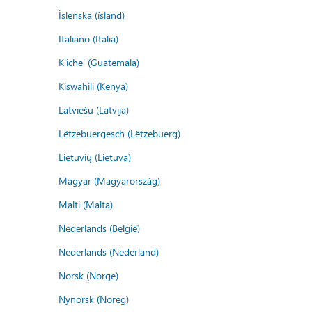
Íslenska (ísland)
Italiano (Italia)
K'iche' (Guatemala)
Kiswahili (Kenya)
Latviešu (Latvija)
Lëtzebuergesch (Lëtzebuerg)
Lietuvių (Lietuva)
Magyar (Magyarország)
Malti (Malta)
Nederlands (België)
Nederlands (Nederland)
Norsk (Norge)
Nynorsk (Noreg)