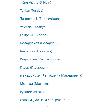
Tiếng Việt (Việt Nam)
Türkçe (Türkiye)
Türkmen dili (Türkmenistan)
Valencià (Espanya)
Ελληνικά (Ελλάδα)
Беларуская (Беларусь)
Български (България)
Кыргызча (Кыргызстан)
Қазақ (Қазақстан)
македонски (Република Македонија)
Монгол (Монгол)
Русский (Россия)
српски (Босна и Херцеговина)