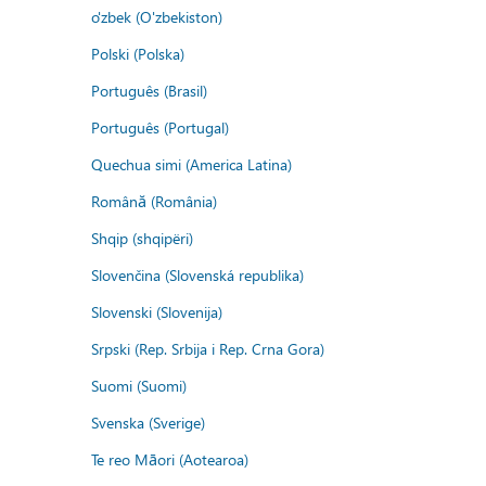
o'zbek (O'zbekiston)
Polski (Polska)
Português (Brasil)
Português (Portugal)
Quechua simi (America Latina)
Română (România)
Shqip (shqipëri)
Slovenčina (Slovenská republika)
Slovenski (Slovenija)
Srpski (Rep. Srbija i Rep. Crna Gora)
Suomi (Suomi)
Svenska (Sverige)
Te reo Māori (Aotearoa)