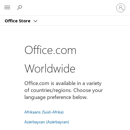
Sign
Microsoft
in
to
Office Store
your
account
Office.com
Worldwide
Office.com is available in a variety
of countries/regions. Choose your
language preference below.
Afrikaans (Suid-Afrika)
Azərbaycan (Azərbaycan)