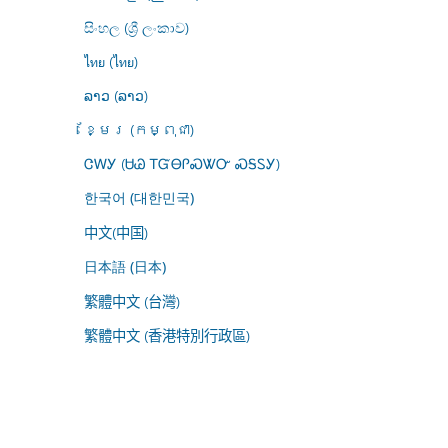
සිංහල (ශ්‍රී ලංකාව)
ไทย (ไทย)
ລາວ (ລາວ)
ខ្មែរ (កម្ពុជា)
ᏣᎳᎩ (ᏌᏊ ᎢᏳᎾᎵᏍᏔᏅ ᏍᎦᏚᎩ)
한국어 (대한민국)
中文(中国)
日本語 (日本)
繁體中文 (台灣)
繁體中文 (香港特別行政區)