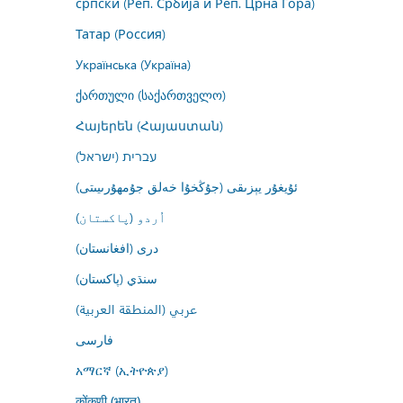
српски (Реп. Србија и Реп. Црна Гора)
Татар (Россия)
Українська (Україна)
ქართული (საქართველო)
Հայերեն (Հայաստան)
עברית (ישראל)
ئۇيغۇر يېزىقى (جۇڭخۇا خەلق جۇمھۇرىيىتى)
اُردو (پاکستان)
درى (افغانستان)
سنڌي (پاکستان)
عربي (المنطقة العربية)
فارسى
አማርኛ (ኢትዮጵያ)
कोंकणी (भारत)