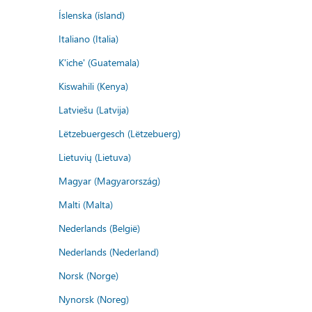
Íslenska (ísland)
Italiano (Italia)
K'iche' (Guatemala)
Kiswahili (Kenya)
Latviešu (Latvija)
Lëtzebuergesch (Lëtzebuerg)
Lietuvių (Lietuva)
Magyar (Magyarország)
Malti (Malta)
Nederlands (België)
Nederlands (Nederland)
Norsk (Norge)
Nynorsk (Noreg)