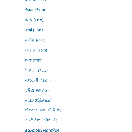
नेपाली (नेपाल)
मराठी (भारत)
हिन्दी (भारत)
অসমীয়া (ভাৰত)
বাংলা (বাংলাদেশ)
বাংলা (ভারত)
ਪੰਜਾਬੀ (ਭਾਰਤ)
ગુજરાતી (ભારત)
ଓଡ଼ିଆ (ଭାରତ)
தமிழ் (இந்தியா)
తెలుగు (భారతదేశం)
ಕನ್ನಡ (ಭಾರತ)
മലയാളം (ഇന്ത്യ)