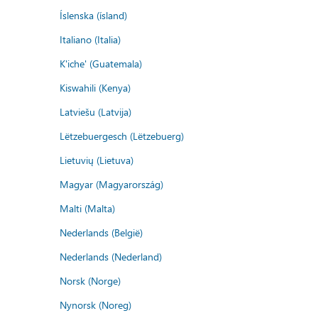
Íslenska (ísland)
Italiano (Italia)
K'iche' (Guatemala)
Kiswahili (Kenya)
Latviešu (Latvija)
Lëtzebuergesch (Lëtzebuerg)
Lietuvių (Lietuva)
Magyar (Magyarország)
Malti (Malta)
Nederlands (België)
Nederlands (Nederland)
Norsk (Norge)
Nynorsk (Noreg)