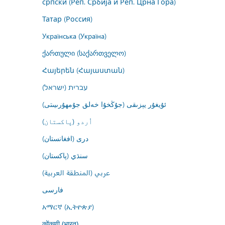
српски (Реп. Србија и Реп. Црна Гора)
Татар (Россия)
Українська (Україна)
ქართული (საქართველო)
Հայերեն (Հայաստան)
עברית (ישראל)
ئۇيغۇر يېزىقى (جۇڭخۇا خەلق جۇمھۇرىيىتى)
اُردو (پاکستان)
درى (افغانستان)
سنڌي (پاکستان)
عربي (المنطقة العربية)
فارسى
አማርኛ (ኢትዮጵያ)
कोंकणी (भारत)