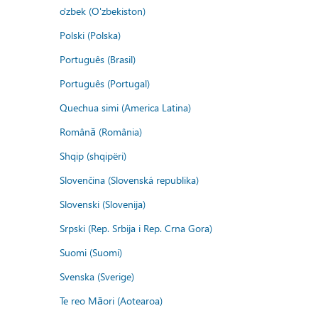
o'zbek (O'zbekiston)
Polski (Polska)
Português (Brasil)
Português (Portugal)
Quechua simi (America Latina)
Română (România)
Shqip (shqipëri)
Slovenčina (Slovenská republika)
Slovenski (Slovenija)
Srpski (Rep. Srbija i Rep. Crna Gora)
Suomi (Suomi)
Svenska (Sverige)
Te reo Māori (Aotearoa)