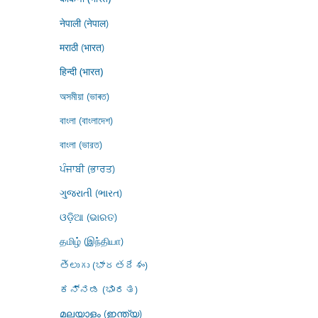
नेपाली (नेपाल)
मराठी (भारत)
हिन्दी (भारत)
অসমীয়া (ভাৰত)
বাংলা (বাংলাদেশ)
বাংলা (ভারত)
ਪੰਜਾਬੀ (ਭਾਰਤ)
ગુજરાતી (ભારત)
ଓଡ଼ିଆ (ଭାରତ)
தமிழ் (இந்தியா)
తెలుగు (భారతదేశం)
ಕನ್ನಡ (ಭಾರತ)
മലയാളം (ഇന്ത്യ)