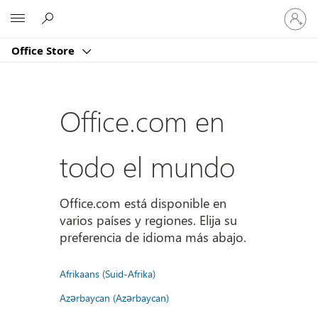
Iniciar
Microsoft
sesión
en
Office Store
tu
cuenta
Office.com en
todo el mundo
Office.com está disponible en
varios países y regiones. Elija su
preferencia de idioma más abajo.
Afrikaans (Suid-Afrika)
Azərbaycan (Azərbaycan)