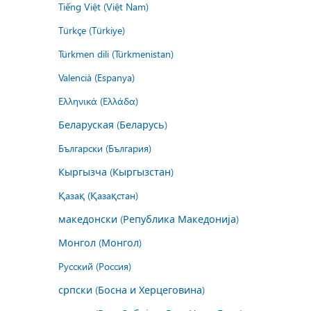
Tiếng Việt (Việt Nam)
Türkçe (Türkiye)
Türkmen dili (Türkmenistan)
Valencià (Espanya)
Ελληνικά (Ελλάδα)
Беларуская (Беларусь)
Български (България)
Кыргызча (Кыргызстан)
Қазақ (Қазақстан)
македонски (Република Македонија)
Монгол (Монгол)
Русский (Россия)
српски (Босна и Херцеговина)