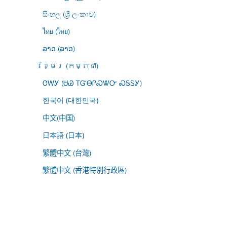
සිංහල (ශ්‍රී ලංකාව)
ไทย (ไทย)
ລາວ (ລາວ)
ខ្មែរ (កម្ពុជា)
ᏣᎳᎩ (ᏌᏊ ᎢᏳᎾᎵᏍᏔᏅ ᏍᎦᏚᎩ)
한국어 (대한민국)
中文(中国)
日本語 (日本)
繁體中文 (台灣)
繁體中文 (香港特別行政區)