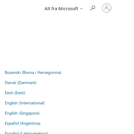
Logg
Alt fra Microsoft
på
kontoen
din
Bosanski (Bosna i Hercegovina)
Dansk (Danmark)
Eesti (Eesti)
English (International)
English (Singapore)
Español (Argentina)
Español (Latinoamérica)