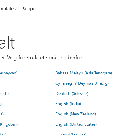
mplates
Support
alt
er. Velg foretrukket språk nedenfor.
ərbaycan)
Bahasa Melayu (Asia Tenggara)
Cymraeg (Y Deyrnas Unedig)
eich)
Deutsch (Schweiz)
)
English (India)
a)
English (New Zealand)
d Kingdom)
English (United States)
bia)
Español (España)