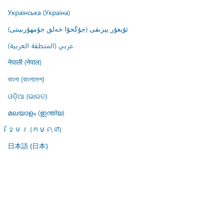
Українська (Україна)
ئۇيغۇر يېزىقى (جۇڭخۇا خەلق جۇمھۇرىيىتى)
عربي (المنطقة العربية)
नेपाली (नेपाल)
বাংলা (বাংলাদেশ)
ଓଡ଼ିଆ (ଭାରତ)
മലയാളം (ഇന്ത്യ)
ខ្មែរ (កម្ពុជា)
日本語 (日本)