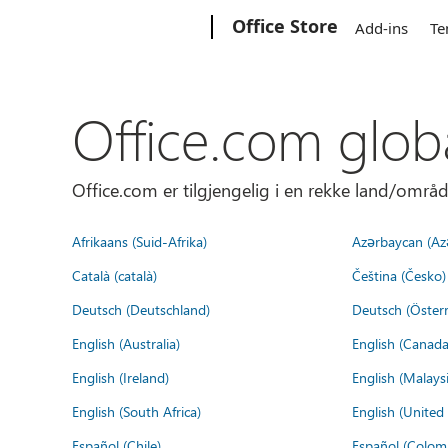
Microsoft
Office Store
Add-ins
Te
Office.com glob
Office.com er tilgjengelig i en rekke land/områd
Afrikaans (Suid-Afrika)
Azərbaycan (Az
Català (català)
Čeština (Česko)
Deutsch (Deutschland)
Deutsch (Österr
English (Australia)
English (Canada
English (Ireland)
English (Malaysi
English (South Africa)
English (Unite
Español (Chile)
Español (Colom