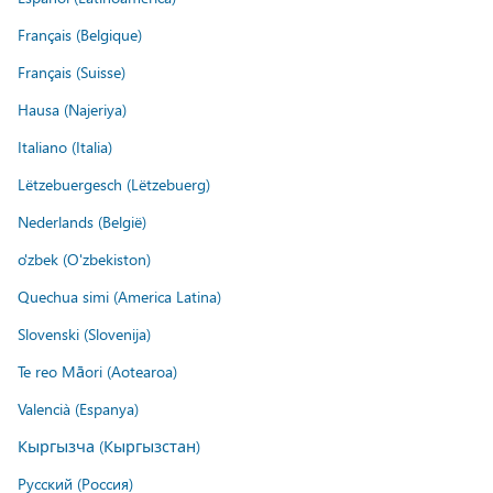
Français (Belgique)
Français (Suisse)
Hausa (Najeriya)
Italiano (Italia)
Lëtzebuergesch (Lëtzebuerg)
Nederlands (België)
o'zbek (O'zbekiston)
Quechua simi (America Latina)
Slovenski (Slovenija)
Te reo Māori (Aotearoa)
Valencià (Espanya)
Кыргызча (Кыргызстан)
Русский (Россия)