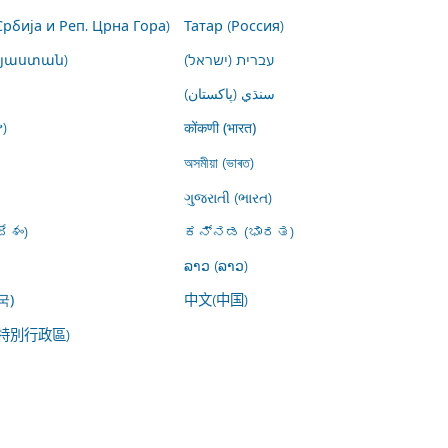
Србија и Реп. Црна Гора)
Татар (Россия)
այաստան)
עברית (ישראל)
سنڌي (پاکستان)
)
कोंकणी (भारत)
অসমীয়া (ভাৰত)
ગુજરાતી (ભારત)
ేశం)
ಕನ್ನಡ (ಭಾರತ)
ລາວ (ລາວ)
中文(中国)
국)
特別行政區)