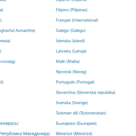
a)
Filipino (Pilipinas)
)
Français (International)
ìoghachd Aonaichte)
Galego (Galego)
nesia)
Íslenska (ísland)
)
Latviešu (Latvija)
rország)
Malti (Malta)
Nynorsk (Noreg)
l)
Português (Portugal)
Slovenčina (Slovenská republika)
Svenska (Sverige)
Türkmen dili (Türkmenistan)
Беларусь)
Български (България)
Република Македонија)
Монгол (Монгол)