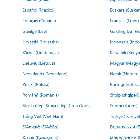
Español (México)
Euskara (Euskar
Français (Canada)
Français (France
Gaeilge (Éire)
Gàidhlig (An R
Hrvatski (Hrvatska)
Indonesia (Indo
K'iche' (Guatemala)
Kiswahili (Kenya
Lietuvių (Lietuva)
Magyar (Magya
Nederlands (Nederland)
Norsk (Norge)
Polski (Polska)
Português (Brasi
Română (România)
Shqip (shqipëri)
Srpski (Rep. Srbija i Rep. Crna Gora)
Suomi (Suomi)
Tiếng Việt (Việt Nam)
Türkçe (Türkiye)
Ελληνικά (Ελλάδα)
Беларуская (
Қазақ (Қазақстан)
македонски (