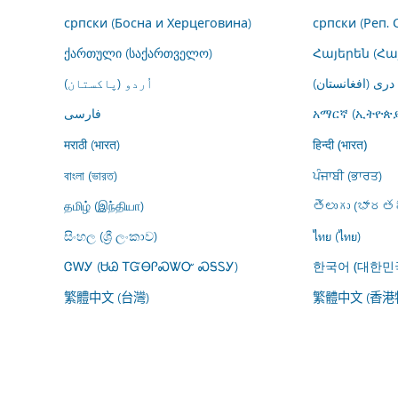
српски (Босна и Херцеговина)
српски (Реп. 
ქართული (საქართველო)
Հայերեն (Հ
درى (افغانستان)
اُردو (پاکستان)
فارسى
አማርኛ (ኢትዮጵያ
मराठी (भारत)
हिन्दी (भारत)
বাংলা (ভারত)
ਪੰਜਾਬੀ (ਭਾਰਤ)
தமிழ் (இந்தியா)
తెలుగు (భారతద
සිංහල (ශ්‍රී ලංකාව)
ไทย (ไทย)
ᏣᎳᎩ (ᏌᏊ ᎢᏳᎾᎵᏍᏔᏅ ᏍᎦᏚᎩ)
한국어 (대한민
繁體中文 (台灣)
繁體中文 (香港