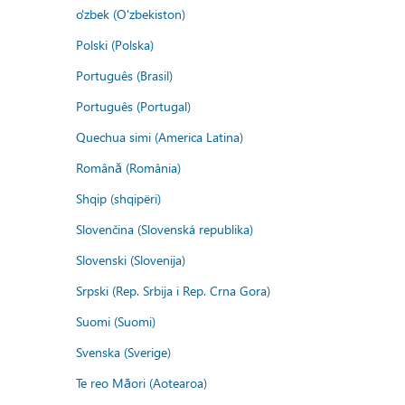
o'zbek (O'zbekiston)
Polski (Polska)
Português (Brasil)
Português (Portugal)
Quechua simi (America Latina)
Română (România)
Shqip (shqipëri)
Slovenčina (Slovenská republika)
Slovenski (Slovenija)
Srpski (Rep. Srbija i Rep. Crna Gora)
Suomi (Suomi)
Svenska (Sverige)
Te reo Māori (Aotearoa)