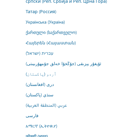
српски (Реп. Србија и Реп. Црна Гора)
Татар (Россия)
Українська (Україна)
ქართული (საქართველო)
Հայերեն (Հայաստան)
עברית (ישראל)
ئۇيغۇر يېزىقى (جۇڭخۇا خەلق جۇمھۇرىيىتى)
اُردو (پاکستان)
درى (افغانستان)
سنڌي (پاکستان)
عربي (المنطقة العربية)
فارسى
አማርኛ (ኢትዮጵያ)
कोंकणी (भारत)