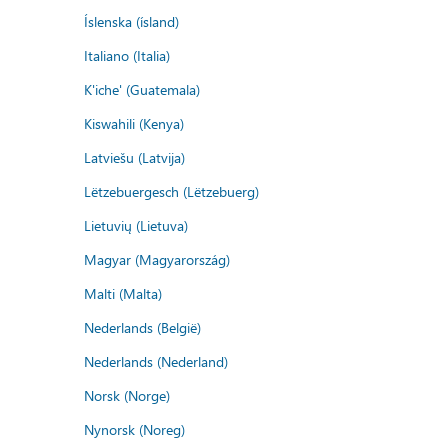
Íslenska (ísland)
Italiano (Italia)
K'iche' (Guatemala)
Kiswahili (Kenya)
Latviešu (Latvija)
Lëtzebuergesch (Lëtzebuerg)
Lietuvių (Lietuva)
Magyar (Magyarország)
Malti (Malta)
Nederlands (België)
Nederlands (Nederland)
Norsk (Norge)
Nynorsk (Noreg)