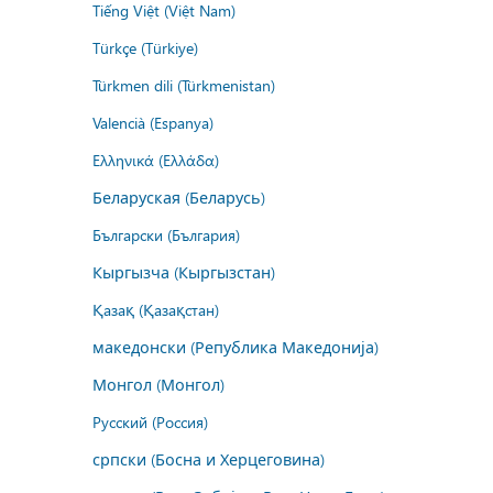
Tiếng Việt (Việt Nam)
Türkçe (Türkiye)
Türkmen dili (Türkmenistan)
Valencià (Espanya)
Ελληνικά (Ελλάδα)
Беларуская (Беларусь)
Български (България)
Кыргызча (Кыргызстан)
Қазақ (Қазақстан)
македонски (Република Македонија)
Монгол (Монгол)
Русский (Россия)
српски (Босна и Херцеговина)