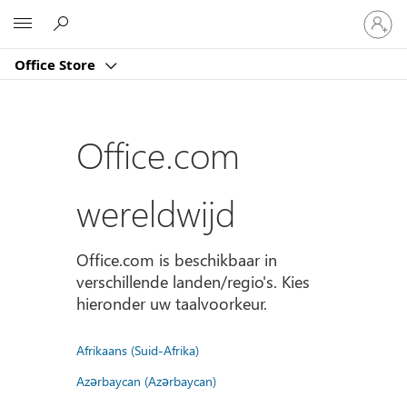
Meld
Microsoft
je
aan
Office Store
bij
je
account
Office.com
wereldwijd
Office.com is beschikbaar in
verschillende landen/regio's. Kies
hieronder uw taalvoorkeur.
Afrikaans (Suid-Afrika)
Azərbaycan (Azərbaycan)