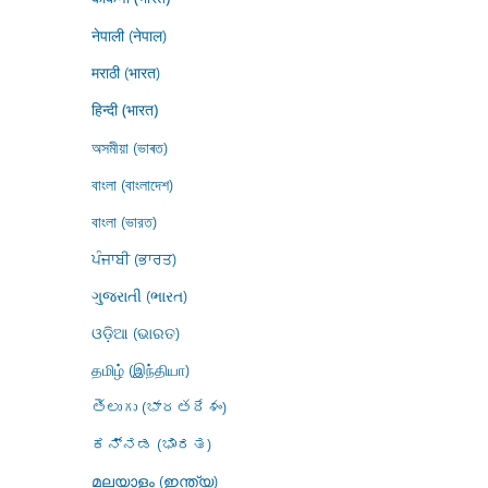
नेपाली (नेपाल)
मराठी (भारत)
हिन्दी (भारत)
অসমীয়া (ভাৰত)
বাংলা (বাংলাদেশ)
বাংলা (ভারত)
ਪੰਜਾਬੀ (ਭਾਰਤ)
ગુજરાતી (ભારત)
ଓଡ଼ିଆ (ଭାରତ)
தமிழ் (இந்தியா)
తెలుగు (భారతదేశం)
ಕನ್ನಡ (ಭಾರತ)
മലയാളം (ഇന്ത്യ)