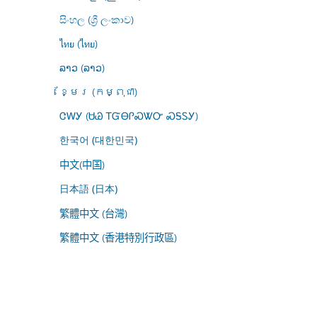
සිංහල (ශ්‍රී ලංකාව)
ไทย (ไทย)
ລາວ (ລາວ)
ខ្មែរ (កម្ពុជា)
ᏣᎳᎩ (ᏌᏊ ᎢᏳᎾᎵᏍᏔᏅ ᏍᎦᏚᎩ)
한국어 (대한민국)
中文(中国)
日本語 (日本)
繁體中文 (台灣)
繁體中文 (香港特別行政區)