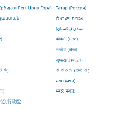
Србија и Реп. Црна Гора)
Татар (Россия)
այաստան)
עברית (ישראל)
سنڌي (پاکستان)
)
कोंकणी (भारत)
অসমীয়া (ভাৰত)
ગુજરાતી (ભારત)
ేశం)
ಕನ್ನಡ (ಭಾರತ)
ລາວ (ລາວ)
中文(中国)
국)
特別行政區)