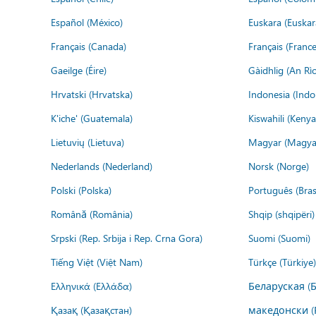
Español (México)
Euskara (Euskar
Français (Canada)
Français (France
Gaeilge (Éire)
Gàidhlig (An R
Hrvatski (Hrvatska)
Indonesia (Indo
K'iche' (Guatemala)
Kiswahili (Kenya
Lietuvių (Lietuva)
Magyar (Magya
Nederlands (Nederland)
Norsk (Norge)
Polski (Polska)
Português (Brasi
Română (România)
Shqip (shqipëri)
Srpski (Rep. Srbija i Rep. Crna Gora)
Suomi (Suomi)
Tiếng Việt (Việt Nam)
Türkçe (Türkiye)
Ελληνικά (Ελλάδα)
Беларуская (
Қазақ (Қазақстан)
македонски (