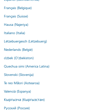
Français (Belgique)
Français (Suisse)
Hausa (Najeriya)
Italiano (Italia)
Lëtzebuergesch (Lëtzebuerg)
Nederlands (België)
o'zbek (O'zbekiston)
Quechua simi (America Latina)
Slovenski (Slovenija)
Te reo Māori (Aotearoa)
Valencià (Espanya)
Кыргызча (Кыргызстан)
Русский (Россия)