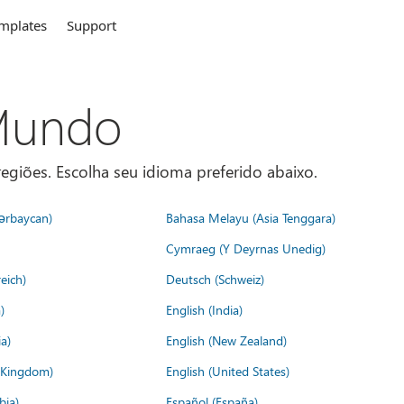
mplates
Support
 Mundo
egiões. Escolha seu idioma preferido abaixo.
ərbaycan)
Bahasa Melayu (Asia Tenggara)
Cymraeg (Y Deyrnas Unedig)
eich)
Deutsch (Schweiz)
)
English (India)
a)
English (New Zealand)
d Kingdom)
English (United States)
bia)
Español (España)