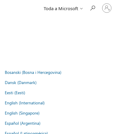
Entre
Toda a Microsoft
em
sua
conta
Bosanski (Bosna i Hercegovina)
Dansk (Danmark)
Eesti (Eesti)
English (International)
English (Singapore)
Español (Argentina)
Español (Latinoamérica)