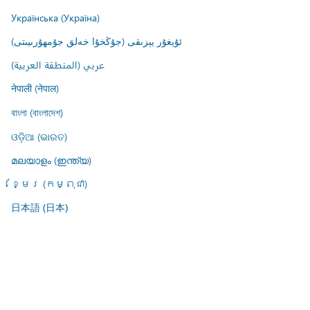
Українська (Україна)
ئۇيغۇر يېزىقى (جۇڭخۇا خەلق جۇمھۇرىيىتى)
عربي (المنطقة العربية)
नेपाली (नेपाल)
বাংলা (বাংলাদেশ)
ଓଡ଼ିଆ (ଭାରତ)
മലയാളം (ഇന്ത്യ)
ខ្មែរ (កម្ពុជា)
日本語 (日本)