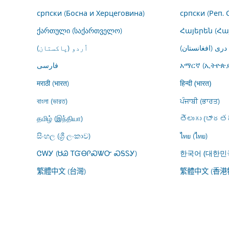
српски (Босна и Херцеговина)
српски (Реп. 
ქართული (საქართველო)
Հայերեն (Հ
درى (افغانستان)
اُردو (پاکستان)
فارسى
አማርኛ (ኢትዮጵያ
मराठी (भारत)
हिन्दी (भारत)
বাংলা (ভারত)
ਪੰਜਾਬੀ (ਭਾਰਤ)
தமிழ் (இந்தியா)
తెలుగు (భారతద
සිංහල (ශ්‍රී ලංකාව)
ไทย (ไทย)
ᏣᎳᎩ (ᏌᏊ ᎢᏳᎾᎵᏍᏔᏅ ᏍᎦᏚᎩ)
한국어 (대한민
繁體中文 (台灣)
繁體中文 (香港