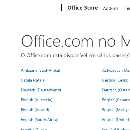
Microsoft
Office Store
Add-ins
Te
Office.com no
O Office.com está disponível em vários países/r
Afrikaans (Suid-Afrika)
Azərbaycan (Az
Català (català)
Čeština (Česko)
Deutsch (Deutschland)
Deutsch (Österr
English (Australia)
English (Canada
English (Ireland)
English (Malaysi
English (South Africa)
English (Unite
Español (Chile)
Español (Colom