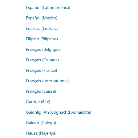
Español (Latinoamérica)
Español (México)
Euskara (Euskara)
Filipino (Pilipinas)
Français (Belgique)
Français (Canada)
Français (France)
Français (International)
Français (Suisse)
Gaeilge (Éire)
Gàidhlig (An Rìoghachd Aonaichte)
Galego (Galego)
Hausa (Najeriya)