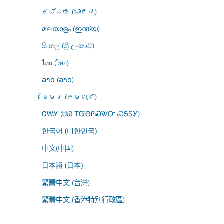
ಕನ್ನಡ (ಭಾರತ)
മലയാളം (ഇന്ത്യ)
සිංහල (ශ්‍රී ලංකාව)
ไทย (ไทย)
ລາວ (ລາວ)
ខ្មែរ (កម្ពុជា)
ᏣᎳᎩ (ᏌᏊ ᎢᏳᎾᎵᏍᏔᏅ ᏍᎦᏚᎩ)
한국어 (대한민국)
中文(中国)
日本語 (日本)
繁體中文 (台灣)
繁體中文 (香港特別行政區)