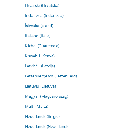
Hrvatski (Hrvatska)
Indonesia (Indonesia)
Íslenska (ísland)
Italiano (Italia)
K'iche' (Guatemala)
Kiswahili (Kenya)
Latviešu (Latvija)
Lëtzebuergesch (Lëtzebuerg)
Lietuvių (Lietuva)
Magyar (Magyarország)
Malti (Malta)
Nederlands (België)
Nederlands (Nederland)