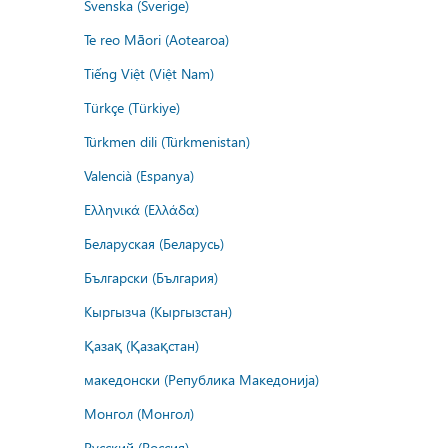
Svenska (Sverige)
Te reo Māori (Aotearoa)
Tiếng Việt (Việt Nam)
Türkçe (Türkiye)
Türkmen dili (Türkmenistan)
Valencià (Espanya)
Ελληνικά (Ελλάδα)
Беларуская (Беларусь)
Български (България)
Кыргызча (Кыргызстан)
Қазақ (Қазақстан)
македонски (Република Македонија)
Монгол (Монгол)
Русский (Россия)