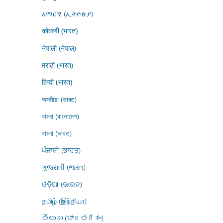
አማርኛ (ኢትዮጵያ)
कोंकणी (भारत)
नेपाली (नेपाल)
मराठी (भारत)
हिन्दी (भारत)
অসমীয়া (ভাৰত)
বাংলা (বাংলাদেশ)
বাংলা (ভারত)
ਪੰਜਾਬੀ (ਭਾਰਤ)
ગુજરાતી (ભારત)
ଓଡ଼ିଆ (ଭାରତ)
தமிழ் (இந்தியா)
తెలుగు (భారతదేశం)