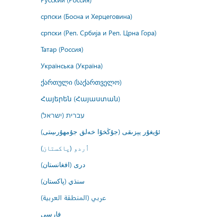
српски (Босна и Херцеговина)
српски (Реп. Србија и Реп. Црна Гора)
Татар (Россия)
Українська (Україна)
ქართული (საქართველო)
Հայերեն (Հայաստան)
עברית (ישראל)
ئۇيغۇر يېزىقى (جۇڭخۇا خەلق جۇمھۇرىيىتى)
اُردو (پاکستان)
درى (افغانستان)
سنڌي (پاکستان)
عربي (المنطقة العربية)
فارسى