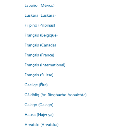
Español (México)
Euskara (Euskara)
Filipino (Pilipinas)
Français (Belgique)
Français (Canada)
Français (France)
Français (International)
Français (Suisse)
Gaeilge (Éire)
Gàidhlig (An Rìoghachd Aonaichte)
Galego (Galego)
Hausa (Najeriya)
Hrvatski (Hrvatska)