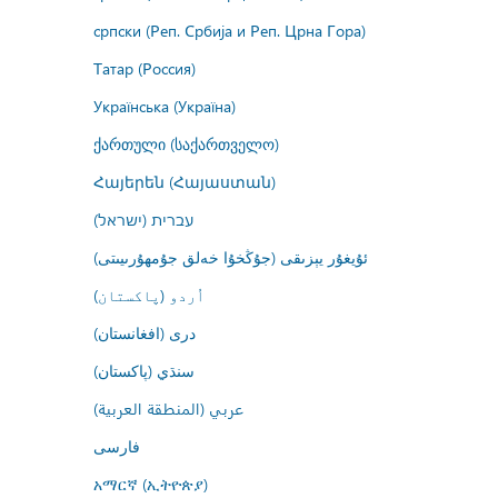
српски (Реп. Србија и Реп. Црна Гора)
Татар (Россия)
Українська (Україна)
ქართული (საქართველო)
Հայերեն (Հայաստան)
עברית (ישראל)
ئۇيغۇر يېزىقى (جۇڭخۇا خەلق جۇمھۇرىيىتى)
اُردو (پاکستان)
درى (افغانستان)
سنڌي (پاکستان)
عربي (المنطقة العربية)
فارسى
አማርኛ (ኢትዮጵያ)