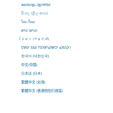
മലയാളം (ഇന്ത്യ)
සිංහල (ශ්‍රී ලංකාව)
ไทย (ไทย)
ລາວ (ລາວ)
ខ្មែរ (កម្ពុជា)
ᏣᎳᎩ (ᏌᏊ ᎢᏳᎾᎵᏍᏔᏅ ᏍᎦᏚᎩ)
한국어 (대한민국)
中文(中国)
日本語 (日本)
繁體中文 (台灣)
繁體中文 (香港特別行政區)