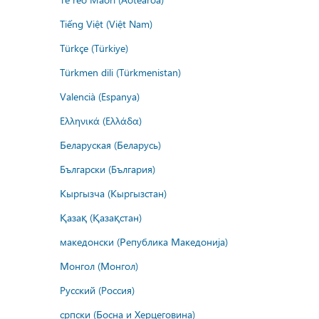
Tiếng Việt (Việt Nam)
Türkçe (Türkiye)
Türkmen dili (Türkmenistan)
Valencià (Espanya)
Ελληνικά (Ελλάδα)
Беларуская (Беларусь)
Български (България)
Кыргызча (Кыргызстан)
Қазақ (Қазақстан)
македонски (Република Македонија)
Монгол (Монгол)
Русский (Россия)
српски (Босна и Херцеговина)