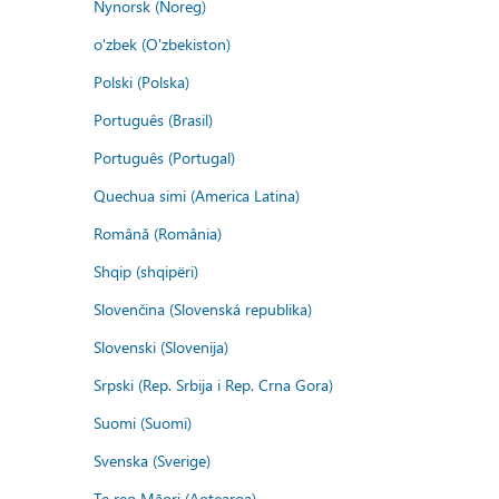
Nynorsk (Noreg)
o'zbek (O'zbekiston)
Polski (Polska)
Português (Brasil)
Português (Portugal)
Quechua simi (America Latina)
Română (România)
Shqip (shqipëri)
Slovenčina (Slovenská republika)
Slovenski (Slovenija)
Srpski (Rep. Srbija i Rep. Crna Gora)
Suomi (Suomi)
Svenska (Sverige)
Te reo Māori (Aotearoa)