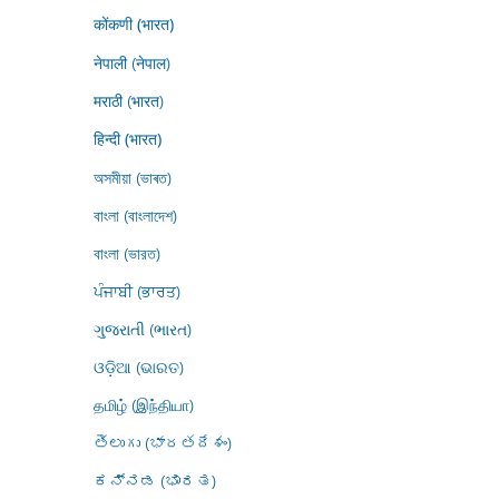
कोंकणी (भारत)
नेपाली (नेपाल)
मराठी (भारत)
हिन्दी (भारत)
অসমীয়া (ভাৰত)
বাংলা (বাংলাদেশ)
বাংলা (ভারত)
ਪੰਜਾਬੀ (ਭਾਰਤ)
ગુજરાતી (ભારત)
ଓଡ଼ିଆ (ଭାରତ)
தமிழ் (இந்தியா)
తెలుగు (భారతదేశం)
ಕನ್ನಡ (ಭಾರತ)