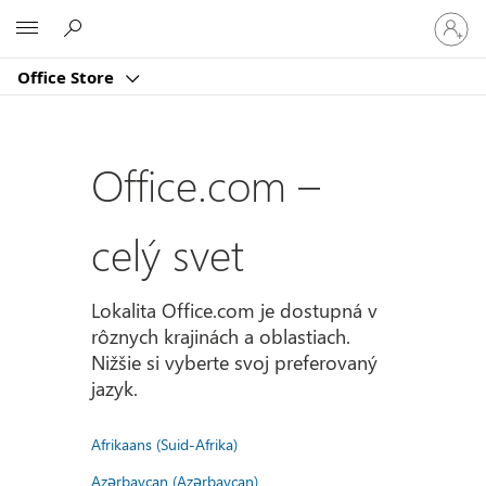
Prihlást
Microsoft
sa
k
Office Store
svojmu
kontu
Office.com –
celý svet
Lokalita Office.com je dostupná v
rôznych krajinách a oblastiach.
Nižšie si vyberte svoj preferovaný
jazyk.
Afrikaans (Suid-Afrika)
Azərbaycan (Azərbaycan)