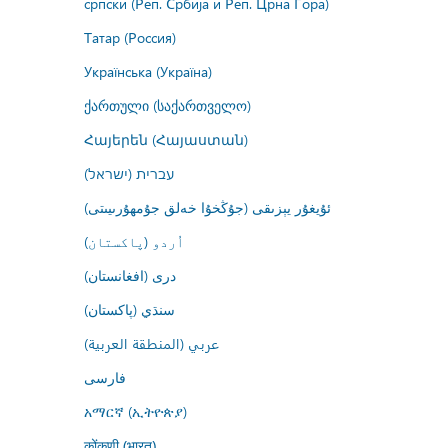
српски (Реп. Србија и Реп. Црна Гора)
Татар (Россия)
Українська (Україна)
ქართული (საქართველო)
Հայերեն (Հայաստան)
עברית (ישראל)
ئۇيغۇر يېزىقى (جۇڭخۇا خەلق جۇمھۇرىيىتى)
اُردو (پاکستان)
درى (افغانستان)
سنڌي (پاکستان)
عربي (المنطقة العربية)
فارسى
አማርኛ (ኢትዮጵያ)
कोंकणी (भारत)