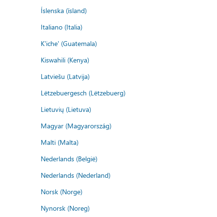
Íslenska (ísland)
Italiano (Italia)
K'iche' (Guatemala)
Kiswahili (Kenya)
Latviešu (Latvija)
Lëtzebuergesch (Lëtzebuerg)
Lietuvių (Lietuva)
Magyar (Magyarország)
Malti (Malta)
Nederlands (België)
Nederlands (Nederland)
Norsk (Norge)
Nynorsk (Noreg)