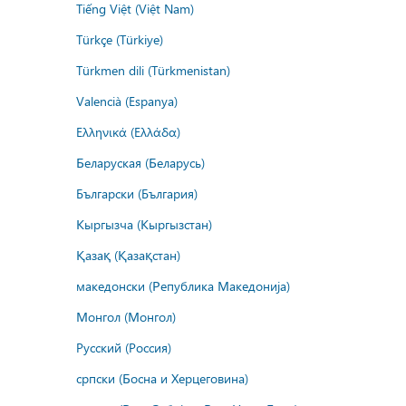
Tiếng Việt (Việt Nam)
Türkçe (Türkiye)
Türkmen dili (Türkmenistan)
Valencià (Espanya)
Ελληνικά (Ελλάδα)
Беларуская (Беларусь)
Български (България)
Кыргызча (Кыргызстан)
Қазақ (Қазақстан)
македонски (Република Македонија)
Монгол (Монгол)
Русский (Россия)
српски (Босна и Херцеговина)