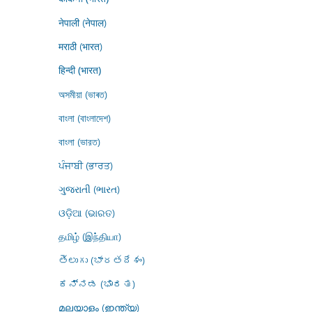
नेपाली (नेपाल)
मराठी (भारत)
हिन्दी (भारत)
অসমীয়া (ভাৰত)
বাংলা (বাংলাদেশ)
বাংলা (ভারত)
ਪੰਜਾਬੀ (ਭਾਰਤ)
ગુજરાતી (ભારત)
ଓଡ଼ିଆ (ଭାରତ)
தமிழ் (இந்தியா)
తెలుగు (భారతదేశం)
ಕನ್ನಡ (ಭಾರತ)
മലയാളം (ഇന്ത്യ)