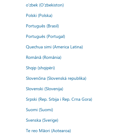
o'zbek (O'zbekiston)
Polski (Polska)
Português (Brasil)
Português (Portugal)
Quechua simi (America Latina)
Română (România)
Shqip (shqipëri)
Slovenčina (Slovenská republika)
Slovenski (Slovenija)
Srpski (Rep. Srbija i Rep. Crna Gora)
Suomi (Suomi)
Svenska (Sverige)
Te reo Māori (Aotearoa)