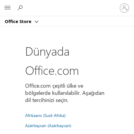
Hesabın
Microsoft
oturum
açın
Office Store
Dünyada
Office.com
Office.com çeşitli ülke ve
bölgelerde kullanılabilir. Aşağıdan
dil tercihinizi seçin.
Afrikaans (Suid-Afrika)
Azərbaycan (Azərbaycan)