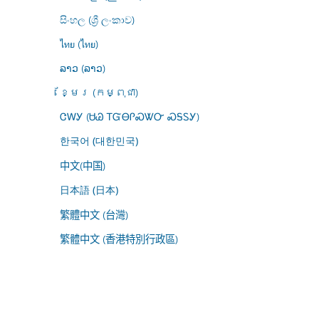
සිංහල (ශ්‍රී ලංකාව)
ไทย (ไทย)
ລາວ (ລາວ)
ខ្មែរ (កម្ពុជា)
ᏣᎳᎩ (ᏌᏊ ᎢᏳᎾᎵᏍᏔᏅ ᏍᎦᏚᎩ)
한국어 (대한민국)
中文(中国)
日本語 (日本)
繁體中文 (台灣)
繁體中文 (香港特別行政區)