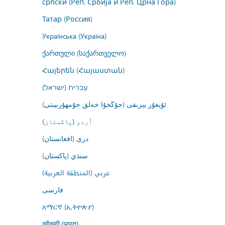
српски (Реп. Србија и Реп. Црна Гора)
Татар (Россия)
Українська (Україна)
ქართული (საქართველო)
Հայերեն (Հայաստան)
עברית (ישראל)
ئۇيغۇر يېزىقى (جۇڭخۇا خەلق جۇمھۇرىيىتى)
اُردو (پاکستان)
درى (افغانستان)
سنڌي (پاکستان)
عربي (المنطقة العربية)
فارسى
አማርኛ (ኢትዮጵያ)
कोंकणी (भारत)