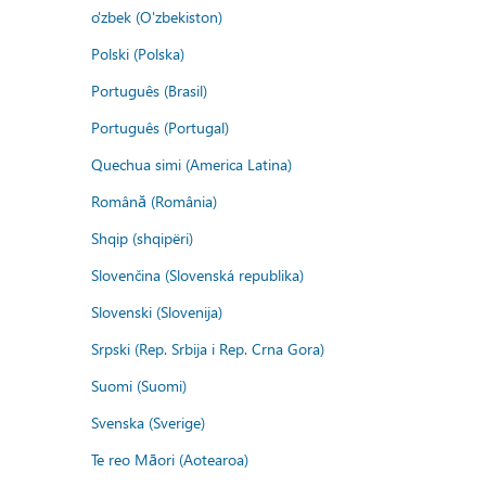
o'zbek (O'zbekiston)
Polski (Polska)
Português (Brasil)
Português (Portugal)
Quechua simi (America Latina)
Română (România)
Shqip (shqipëri)
Slovenčina (Slovenská republika)
Slovenski (Slovenija)
Srpski (Rep. Srbija i Rep. Crna Gora)
Suomi (Suomi)
Svenska (Sverige)
Te reo Māori (Aotearoa)