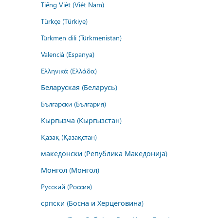
Tiếng Việt (Việt Nam)
Türkçe (Türkiye)
Türkmen dili (Türkmenistan)
Valencià (Espanya)
Ελληνικά (Ελλάδα)
Беларуская (Беларусь)
Български (България)
Кыргызча (Кыргызстан)
Қазақ (Қазақстан)
македонски (Република Македонија)
Монгол (Монгол)
Русский (Россия)
српски (Босна и Херцеговина)