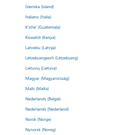
Íslenska (ísland)
Italiano (Italia)
K'iche' (Guatemala)
Kiswahili (Kenya)
Latviešu (Latvija)
Lëtzebuergesch (Lëtzebuerg)
Lietuvių (Lietuva)
Magyar (Magyarország)
Malti (Malta)
Nederlands (België)
Nederlands (Nederland)
Norsk (Norge)
Nynorsk (Noreg)