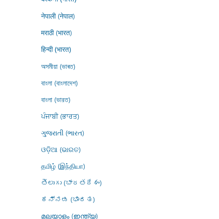
नेपाली (नेपाल)
मराठी (भारत)
हिन्दी (भारत)
অসমীয়া (ভাৰত)
বাংলা (বাংলাদেশ)
বাংলা (ভারত)
ਪੰਜਾਬੀ (ਭਾਰਤ)
ગુજરાતી (ભારત)
ଓଡ଼ିଆ (ଭାରତ)
தமிழ் (இந்தியா)
తెలుగు (భారతదేశం)
ಕನ್ನಡ (ಭಾರತ)
മലയാളം (ഇന്ത്യ)