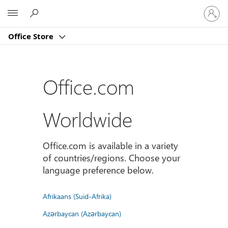
Sign
Microsoft
in
to
Office Store
your
account
Office.com
Worldwide
Office.com is available in a variety
of countries/regions. Choose your
language preference below.
Afrikaans (Suid-Afrika)
Azərbaycan (Azərbaycan)