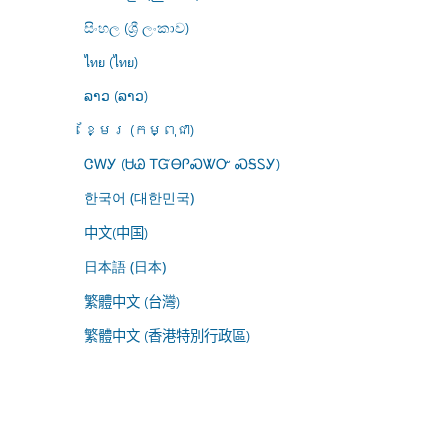
සිංහල (ශ්‍රී ලංකාව)
ไทย (ไทย)
ລາວ (ລາວ)
ខ្មែរ (កម្ពុជា)
ᏣᎳᎩ (ᏌᏊ ᎢᏳᎾᎵᏍᏔᏅ ᏍᎦᏚᎩ)
한국어 (대한민국)
中文(中国)
日本語 (日本)
繁體中文 (台灣)
繁體中文 (香港特別行政區)