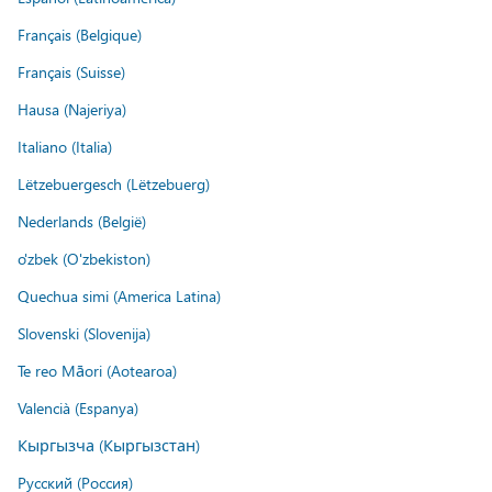
Français (Belgique)
Français (Suisse)
Hausa (Najeriya)
Italiano (Italia)
Lëtzebuergesch (Lëtzebuerg)
Nederlands (België)
o'zbek (O'zbekiston)
Quechua simi (America Latina)
Slovenski (Slovenija)
Te reo Māori (Aotearoa)
Valencià (Espanya)
Кыргызча (Кыргызстан)
Русский (Россия)