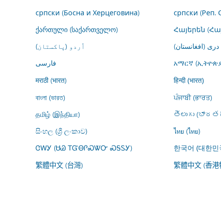
српски (Босна и Херцеговина)
српски (Реп. 
ქართული (საქართველო)
Հայերեն (Հ
درى (افغانستان)
اُردو (پاکستان)
فارسى
አማርኛ (ኢትዮጵያ
मराठी (भारत)
हिन्दी (भारत)
বাংলা (ভারত)
ਪੰਜਾਬੀ (ਭਾਰਤ)
தமிழ் (இந்தியா)
తెలుగు (భారతద
සිංහල (ශ්‍රී ලංකාව)
ไทย (ไทย)
ᏣᎳᎩ (ᏌᏊ ᎢᏳᎾᎵᏍᏔᏅ ᏍᎦᏚᎩ)
한국어 (대한민
繁體中文 (台灣)
繁體中文 (香港