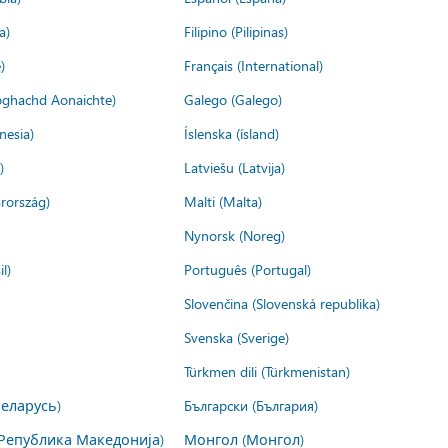
a)
Filipino (Pilipinas)
)
Français (International)
ìoghachd Aonaichte)
Galego (Galego)
nesia)
Íslenska (ísland)
)
Latviešu (Latvija)
rország)
Malti (Malta)
Nynorsk (Noreg)
l)
Português (Portugal)
Slovenčina (Slovenská republika)
Svenska (Sverige)
Türkmen dili (Türkmenistan)
Беларусь)
Български (България)
Република Македонија)
Монгол (Монгол)