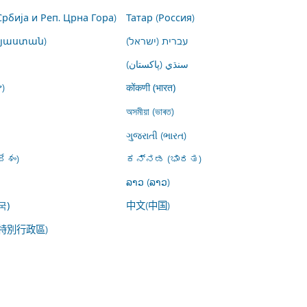
Србија и Реп. Црна Гора)
Татар (Россия)
այաստան)
עברית (ישראל)
سنڌي (پاکستان)
)
कोंकणी (भारत)
অসমীয়া (ভাৰত)
ગુજરાતી (ભારત)
ేశం)
ಕನ್ನಡ (ಭಾರತ)
ລາວ (ລາວ)
中文(中国)
국)
特別行政區)