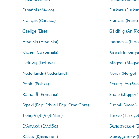
Español (México)
Euskara (Euskar
Français (Canada)
Français (France
Gaeilge (Éire)
Gàidhlig (An R
Hrvatski (Hrvatska)
Indonesia (Indo
K'iche' (Guatemala)
Kiswahili (Kenya
Lietuvių (Lietuva)
Magyar (Magya
Nederlands (Nederland)
Norsk (Norge)
Polski (Polska)
Português (Brasi
Română (România)
Shqip (shqipëri)
Srpski (Rep. Srbija i Rep. Crna Gora)
Suomi (Suomi)
Tiếng Việt (Việt Nam)
Türkçe (Türkiye)
Ελληνικά (Ελλάδα)
Беларуская (
Қазақ (Қазақстан)
македонски (