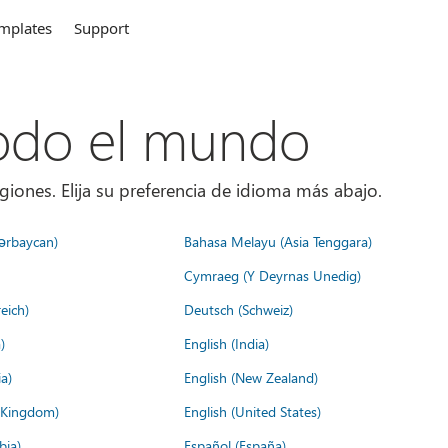
mplates
Support
todo el mundo
giones. Elija su preferencia de idioma más abajo.
ərbaycan)
Bahasa Melayu (Asia Tenggara)
Cymraeg (Y Deyrnas Unedig)
eich)
Deutsch (Schweiz)
)
English (India)
a)
English (New Zealand)
d Kingdom)
English (United States)
bia)
Español (España)