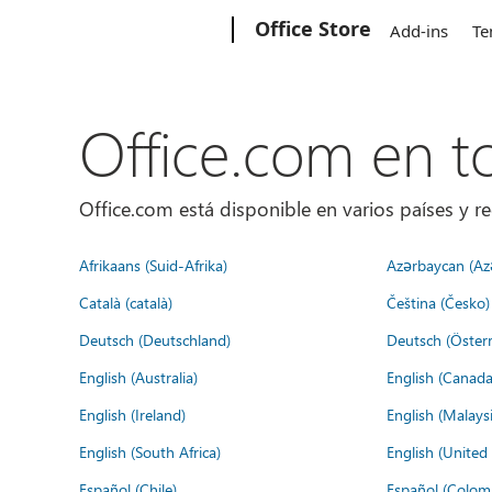
Microsoft
Office Store
Add-ins
Te
Office.com en 
Office.com está disponible en varios países y re
Afrikaans (Suid-Afrika)
Azərbaycan (Az
Català (català)
Čeština (Česko)
Deutsch (Deutschland)
Deutsch (Österr
English (Australia)
English (Canada
English (Ireland)
English (Malaysi
English (South Africa)
English (Unite
Español (Chile)
Español (Colom