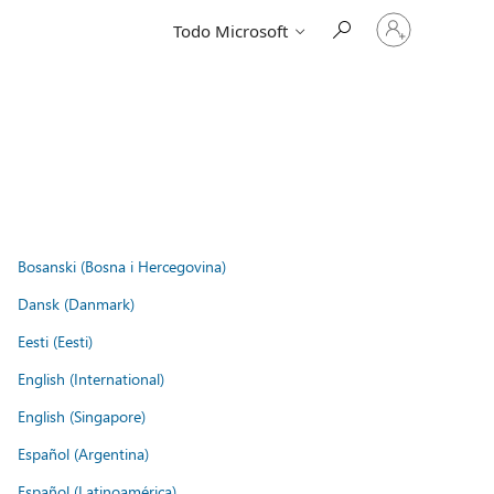
Iniciar
Todo Microsoft
sesión
en
tu
cuenta
Bosanski (Bosna i Hercegovina)
Dansk (Danmark)
Eesti (Eesti)
English (International)
English (Singapore)
Español (Argentina)
Español (Latinoamérica)