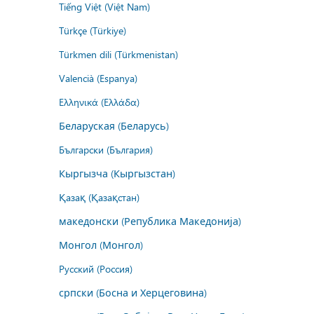
Tiếng Việt (Việt Nam)
Türkçe (Türkiye)
Türkmen dili (Türkmenistan)
Valencià (Espanya)
Ελληνικά (Ελλάδα)
Беларуская (Беларусь)
Български (България)
Кыргызча (Кыргызстан)
Қазақ (Қазақстан)
македонски (Република Македонија)
Монгол (Монгол)
Русский (Россия)
српски (Босна и Херцеговина)