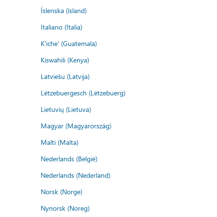
Íslenska (ísland)
Italiano (Italia)
K'iche' (Guatemala)
Kiswahili (Kenya)
Latviešu (Latvija)
Lëtzebuergesch (Lëtzebuerg)
Lietuvių (Lietuva)
Magyar (Magyarország)
Malti (Malta)
Nederlands (België)
Nederlands (Nederland)
Norsk (Norge)
Nynorsk (Noreg)