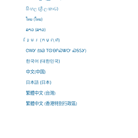
සිංහල (ශ්‍රී ලංකාව)
ไทย (ไทย)
ລາວ (ລາວ)
ខ្មែរ (កម្ពុជា)
ᏣᎳᎩ (ᏌᏊ ᎢᏳᎾᎵᏍᏔᏅ ᏍᎦᏚᎩ)
한국어 (대한민국)
中文(中国)
日本語 (日本)
繁體中文 (台灣)
繁體中文 (香港特別行政區)