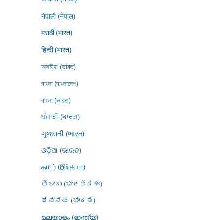
नेपाली (नेपाल)
मराठी (भारत)
हिन्दी (भारत)
অসমীয়া (ভাৰত)
বাংলা (বাংলাদেশ)
বাংলা (ভারত)
ਪੰਜਾਬੀ (ਭਾਰਤ)
ગુજરાતી (ભારત)
ଓଡ଼ିଆ (ଭାରତ)
தமிழ் (இந்தியா)
తెలుగు (భారతదేశం)
ಕನ್ನಡ (ಭಾರತ)
മലയാളം (ഇന്ത്യ)