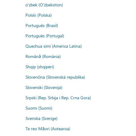
o'zbek (O'zbekiston)
Polski (Polska)
Português (Brasil)
Português (Portugal)
Quechua simi (America Latina)
Română (România)
Shqip (shqipëri)
Slovenčina (Slovenská republika)
Slovenski (Slovenija)
Srpski (Rep. Srbija i Rep. Crna Gora)
Suomi (Suomi)
Svenska (Sverige)
Te reo Māori (Aotearoa)