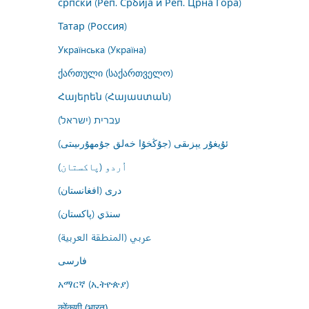
српски (Реп. Србија и Реп. Црна Гора)
Татар (Россия)
Українська (Україна)
ქართული (საქართველო)
Հայերեն (Հայաստան)
עברית (ישראל)
ئۇيغۇر يېزىقى (جۇڭخۇا خەلق جۇمھۇرىيىتى)
اُردو (پاکستان)
درى (افغانستان)
سنڌي (پاکستان)
عربي (المنطقة العربية)
فارسى
አማርኛ (ኢትዮጵያ)
कोंकणी (भारत)