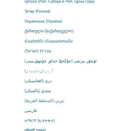
српски (Реп. Србија и Реп. Црна Гора)
Татар (Россия)
Українська (Україна)
ქართული (საქართველო)
Հայերեն (Հայաստան)
עברית (ישראל)
ئۇيغۇر يېزىقى (جۇڭخۇا خەلق جۇمھۇرىيىتى)
اُردو (پاکستان)
درى (افغانستان)
سنڌي (پاکستان)
عربي (المنطقة العربية)
فارسى
አማርኛ (ኢትዮጵያ)
कोंकणी (भारत)