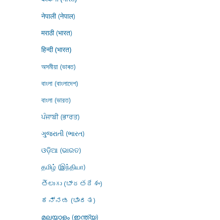
नेपाली (नेपाल)
मराठी (भारत)
हिन्दी (भारत)
অসমীয়া (ভাৰত)
বাংলা (বাংলাদেশ)
বাংলা (ভারত)
ਪੰਜਾਬੀ (ਭਾਰਤ)
ગુજરાતી (ભારત)
ଓଡ଼ିଆ (ଭାରତ)
தமிழ் (இந்தியா)
తెలుగు (భారతదేశం)
ಕನ್ನಡ (ಭಾರತ)
മലയാളം (ഇന്ത്യ)