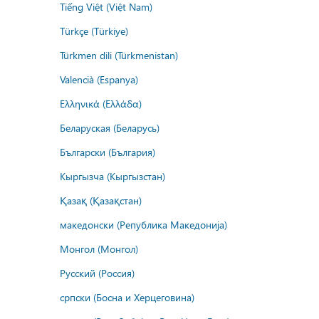
Tiếng Việt (Việt Nam)
Türkçe (Türkiye)
Türkmen dili (Türkmenistan)
Valencià (Espanya)
Ελληνικά (Ελλάδα)
Беларуская (Беларусь)
Български (България)
Кыргызча (Кыргызстан)
Қазақ (Қазақстан)
македонски (Република Македонија)
Монгол (Монгол)
Русский (Россия)
српски (Босна и Херцеговина)