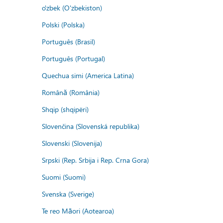
o'zbek (O'zbekiston)
Polski (Polska)
Português (Brasil)
Português (Portugal)
Quechua simi (America Latina)
Română (România)
Shqip (shqipëri)
Slovenčina (Slovenská republika)
Slovenski (Slovenija)
Srpski (Rep. Srbija i Rep. Crna Gora)
Suomi (Suomi)
Svenska (Sverige)
Te reo Māori (Aotearoa)