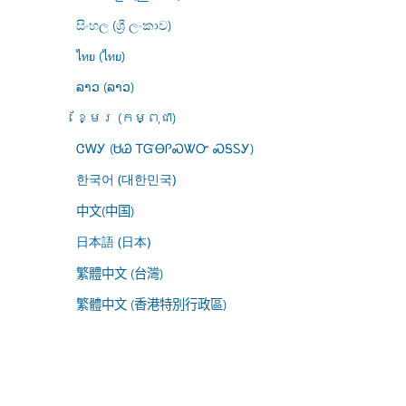
සිංහල (ශ්‍රී ලංකාව)
ไทย (ไทย)
ລາວ (ລາວ)
ខ្មែរ (កម្ពុជា)
ᏣᎳᎩ (ᏌᏊ ᎢᏳᎾᎵᏍᏔᏅ ᏍᎦᏚᎩ)
한국어 (대한민국)
中文(中国)
日本語 (日本)
繁體中文 (台灣)
繁體中文 (香港特別行政區)