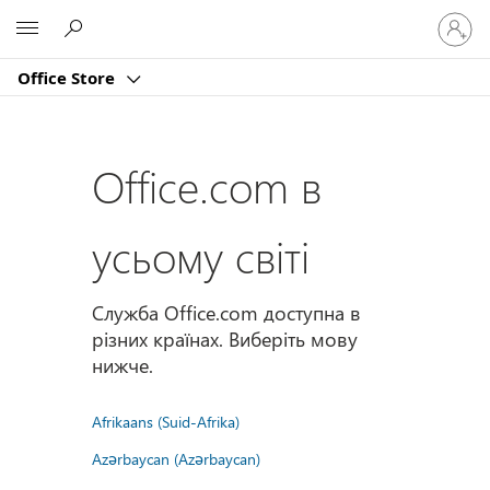
Увійдіт
Microsoft
у
свій
Office Store
обліко
запис
Office.com в
усьому світі
Служба Office.com доступна в
різних країнах. Виберіть мову
нижче.
Afrikaans (Suid-Afrika)
Azərbaycan (Azərbaycan)