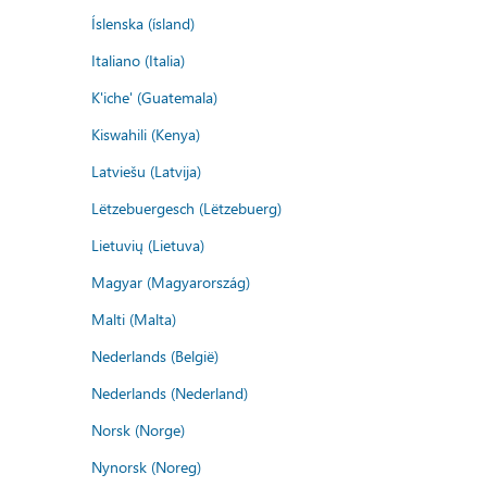
Íslenska (ísland)
Italiano (Italia)
K'iche' (Guatemala)
Kiswahili (Kenya)
Latviešu (Latvija)
Lëtzebuergesch (Lëtzebuerg)
Lietuvių (Lietuva)
Magyar (Magyarország)
Malti (Malta)
Nederlands (België)
Nederlands (Nederland)
Norsk (Norge)
Nynorsk (Noreg)