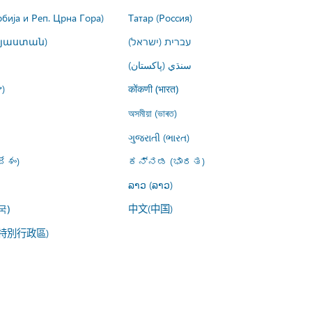
рбија и Реп. Црна Гора)
Татар (Россия)
այաստան)
עברית (ישראל)
سنڌي (پاکستان)
)
कोंकणी (भारत)
অসমীয়া (ভাৰত)
ગુજરાતી (ભારત)
ేశం)
ಕನ್ನಡ (ಭಾರತ)
ລາວ (ລາວ)
中文(中国)
국)
特別行政區)