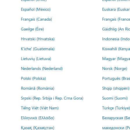
Español (México)
Euskara (Euskar
Français (Canada)
Français (France
Gaeilge (Éire)
Gàidhlig (An R
Hrvatski (Hrvatska)
Indonesia (Indo
K'iche' (Guatemala)
Kiswahili (Kenya
Lietuvių (Lietuva)
Magyar (Magya
Nederlands (Nederland)
Norsk (Norge)
Polski (Polska)
Português (Brasi
Română (România)
Shqip (shqipëri)
Srpski (Rep. Srbija i Rep. Crna Gora)
Suomi (Suomi)
Tiếng Việt (Việt Nam)
Türkçe (Türkiye)
Ελληνικά (Ελλάδα)
Беларуская (Бе
Қазақ (Қазақстан)
македонски (Р