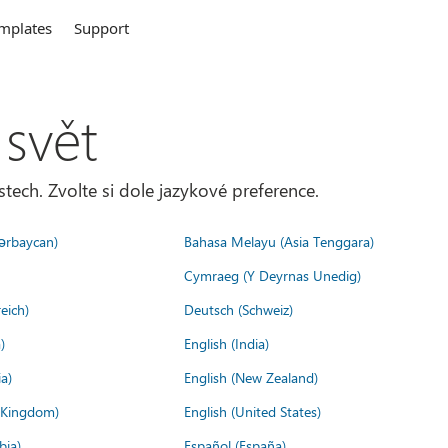
mplates
Support
 svět
tech. Zvolte si dole jazykové preference.
ərbaycan)
Bahasa Melayu (Asia Tenggara)
Cymraeg (Y Deyrnas Unedig)
eich)
Deutsch (Schweiz)
)
English (India)
a)
English (New Zealand)
d Kingdom)
English (United States)
bia)
Español (España)