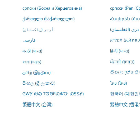
српски (Босна и Херцеговина)
српски (Реп. С
ქართული (საქართველო)
Հայերեն (Հ
درى (افغانستان)
اُردو (پاکستان)
فارسى
አማርኛ (ኢትዮጵያ
मराठी (भारत)
हिन्दी (भारत)
বাংলা (ভারত)
ਪੰਜਾਬੀ (ਭਾਰਤ)
தமிழ் (இந்தியா)
తెలుగు (భారతద
සිංහල (ශ්‍රී ලංකාව)
ไทย (ไทย)
ᏣᎳᎩ (ᏌᏊ ᎢᏳᎾᎵᏍᏔᏅ ᏍᎦᏚᎩ)
한국어 (대한민
繁體中文 (台灣)
繁體中文 (香港