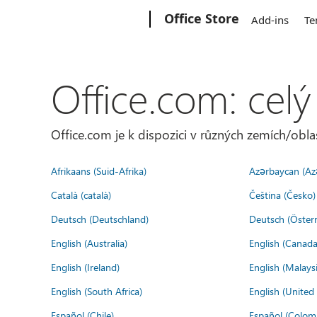
Microsoft
Office Store
Add-ins
Te
Office.com: celý
Office.com je k dispozici v různých zemích/oblas
Afrikaans (Suid-Afrika)
Azərbaycan (Az
Català (català)
Čeština (Česko)
Deutsch (Deutschland)
Deutsch (Österr
English (Australia)
English (Canada
English (Ireland)
English (Malaysi
English (South Africa)
English (Unite
Español (Chile)
Español (Colom