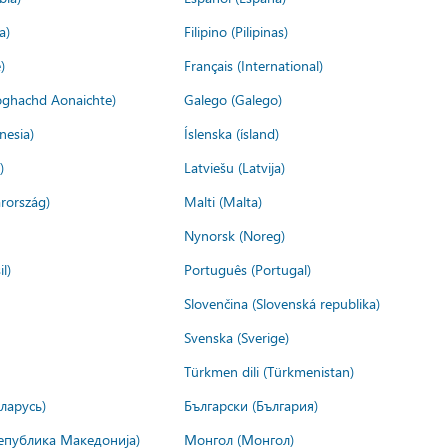
a)
Filipino (Pilipinas)
)
Français (International)
ìoghachd Aonaichte)
Galego (Galego)
nesia)
Íslenska (ísland)
)
Latviešu (Latvija)
rország)
Malti (Malta)
Nynorsk (Noreg)
l)
Português (Portugal)
Slovenčina (Slovenská republika)
Svenska (Sverige)
Türkmen dili (Türkmenistan)
ларусь)
Български (България)
епублика Македонија)
Монгол (Монгол)