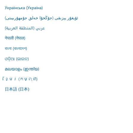
Українська (Україна)
ئۇيغۇر يېزىقى (جۇڭخۇا خەلق جۇمھۇرىيىتى)
عربي (المنطقة العربية)
नेपाली (नेपाल)
বাংলা (বাংলাদেশ)
ଓଡ଼ିଆ (ଭାରତ)
മലയാളം (ഇന്ത്യ)
ខ្មែរ (កម្ពុជា)
日本語 (日本)