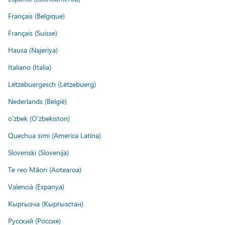
Français (Belgique)
Français (Suisse)
Hausa (Najeriya)
Italiano (Italia)
Lëtzebuergesch (Lëtzebuerg)
Nederlands (België)
o'zbek (O'zbekiston)
Quechua simi (America Latina)
Slovenski (Slovenija)
Te reo Māori (Aotearoa)
Valencià (Espanya)
Кыргызча (Кыргызстан)
Русский (Россия)