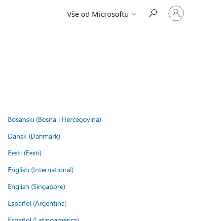
Přihlaste
Vše od Microsoftu
se
ke
svému
účtu
Bosanski (Bosna i Hercegovina)
Dansk (Danmark)
Eesti (Eesti)
English (International)
English (Singapore)
Español (Argentina)
Español (Latinoamérica)