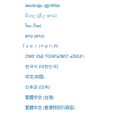
മലയാളം (ഇന്ത്യ)
සිංහල (ශ්‍රී ලංකාව)
ไทย (ไทย)
ລາວ (ລາວ)
ខ្មែរ (កម្ពុជា)
ᏣᎳᎩ (ᏌᏊ ᎢᏳᎾᎵᏍᏔᏅ ᏍᎦᏚᎩ)
한국어 (대한민국)
中文(中国)
日本語 (日本)
繁體中文 (台灣)
繁體中文 (香港特別行政區)