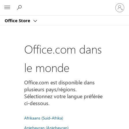
Connect
Microsoft
vous
à
Office Store
votre
compte
Office.com dans
le monde
Office.com est disponible dans
plusieurs pays/régions.
Sélectionnez votre langue préférée
ci-dessous.
Afrikaans (Suid-Afrika)
Azərbaycan (Azərbaycan)