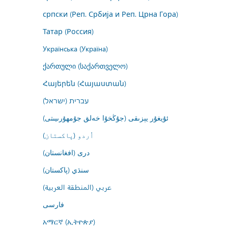
српски (Реп. Србија и Реп. Црна Гора)
Татар (Россия)
Українська (Україна)
ქართული (საქართველო)
Հայերեն (Հայաստան)
עברית (ישראל)
ئۇيغۇر يېزىقى (جۇڭخۇا خەلق جۇمھۇرىيىتى)
اُردو (پاکستان)
درى (افغانستان)
سنڌي (پاکستان)
عربي (المنطقة العربية)
فارسى
አማርኛ (ኢትዮጵያ)