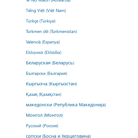
Tiếng Việt (Việt Nam)
Türkçe (Türkiye)
Türkmen dili (Türkmenistan)
Valencià (Espanya)
Ελληνικά (Ελλάδα)
Беларуская (Беларусь)
Български (България)
Кыргызча (Кыргызстан)
Қазақ (Қазақстан)
македонски (Република Македонија)
Монгол (Монгол)
Русский (Россия)
српски (Босна и Херцеговина)