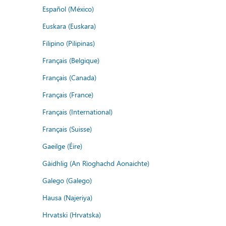
Español (México)
Euskara (Euskara)
Filipino (Pilipinas)
Français (Belgique)
Français (Canada)
Français (France)
Français (International)
Français (Suisse)
Gaeilge (Éire)
Gàidhlig (An Rìoghachd Aonaichte)
Galego (Galego)
Hausa (Najeriya)
Hrvatski (Hrvatska)