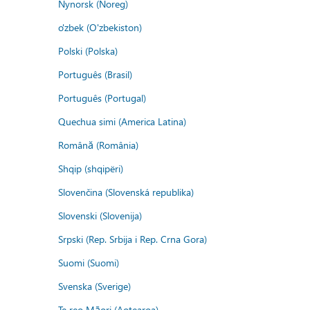
Nynorsk (Noreg)
o'zbek (O'zbekiston)
Polski (Polska)
Português (Brasil)
Português (Portugal)
Quechua simi (America Latina)
Română (România)
Shqip (shqipëri)
Slovenčina (Slovenská republika)
Slovenski (Slovenija)
Srpski (Rep. Srbija i Rep. Crna Gora)
Suomi (Suomi)
Svenska (Sverige)
Te reo Māori (Aotearoa)