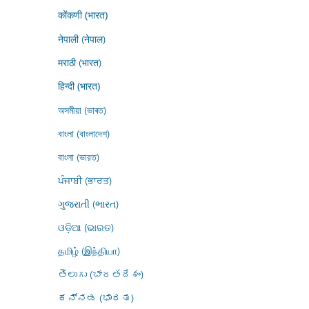
कोंकणी (भारत)
नेपाली (नेपाल)
मराठी (भारत)
हिन्दी (भारत)
অসমীয়া (ভাৰত)
বাংলা (বাংলাদেশ)
বাংলা (ভারত)
ਪੰਜਾਬੀ (ਭਾਰਤ)
ગુજરાતી (ભારત)
ଓଡ଼ିଆ (ଭାରତ)
தமிழ் (இந்தியா)
తెలుగు (భారతదేశం)
ಕನ್ನಡ (ಭಾರತ)