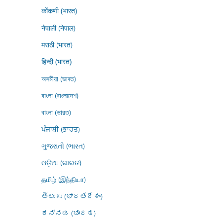
कोंकणी (भारत)
नेपाली (नेपाल)
मराठी (भारत)
हिन्दी (भारत)
অসমীয়া (ভাৰত)
বাংলা (বাংলাদেশ)
বাংলা (ভারত)
ਪੰਜਾਬੀ (ਭਾਰਤ)
ગુજરાતી (ભારત)
ଓଡ଼ିଆ (ଭାରତ)
தமிழ் (இந்தியா)
తెలుగు (భారతదేశం)
ಕನ್ನಡ (ಭಾರತ)