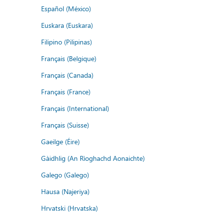
Español (México)
Euskara (Euskara)
Filipino (Pilipinas)
Français (Belgique)
Français (Canada)
Français (France)
Français (International)
Français (Suisse)
Gaeilge (Éire)
Gàidhlig (An Rìoghachd Aonaichte)
Galego (Galego)
Hausa (Najeriya)
Hrvatski (Hrvatska)