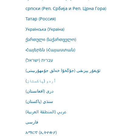
српски (Реп. Србија и Реп. Црна Гора)
Татар (Россия)
Українська (Україна)
ქართული (საქართველო)
Հայերեն (Հայաստան)
עברית (ישראל)
ئۇيغۇر يېزىقى (جۇڭخۇا خەلق جۇمھۇرىيىتى)
اُردو (پاکستان)
درى (افغانستان)
سنڌي (پاکستان)
عربي (المنطقة العربية)
فارسى
አማርኛ (ኢትዮጵያ)