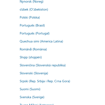
Nynorsk (Noreg)
o'zbek (O'zbekiston)
Polski (Polska)
Português (Brasil)
Português (Portugal)
Quechua simi (America Latina)
Română (România)
Shqip (shqipëri)
Slovenčina (Slovenská republika)
Slovenski (Slovenija)
Srpski (Rep. Srbija i Rep. Crna Gora)
Suomi (Suomi)
Svenska (Sverige)
Te reo Māori (Aotearoa)