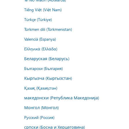
Tiếng Việt (Việt Nam)
Türkçe (Türkiye)
Türkmen dili (Türkmenistan)
Valencià (Espanya)
Ελληνικά (Ελλάδα)
Беларуская (Беларусь)
Български (България)
Кыргызча (Кыргызстан)
Қазақ (Қазақстан)
македонски (Република Македонија)
Монгол (Монгол)
Русский (Россия)
српски (Босна и Херцеговина)