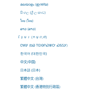
മലയാളം (ഇന്ത്യ)
සිංහල (ශ්‍රී ලංකාව)
ไทย (ไทย)
ລາວ (ລາວ)
ខ្មែរ (កម្ពុជា)
ᏣᎳᎩ (ᏌᏊ ᎢᏳᎾᎵᏍᏔᏅ ᏍᎦᏚᎩ)
한국어 (대한민국)
中文(中国)
日本語 (日本)
繁體中文 (台灣)
繁體中文 (香港特別行政區)