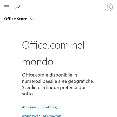
Accedi
Microsoft
con
il
Office Store
tuo
account
Office.com nel
mondo
Office.com è disponibile in
numerosi paesi e aree geografiche.
Scegliere la lingua preferita qui
sotto.
Afrikaans (Suid-Afrika)
Azərbaycan (Azərbaycan)