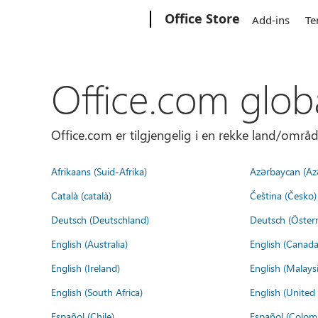
Microsoft
Office Store
Add-ins
Te
Office.com glob
Office.com er tilgjengelig i en rekke land/områd
Afrikaans (Suid-Afrika)
Azərbaycan (Az
Català (català)
Čeština (Česko)
Deutsch (Deutschland)
Deutsch (Österr
English (Australia)
English (Canada
English (Ireland)
English (Malaysi
English (South Africa)
English (Unite
Español (Chile)
Español (Colom