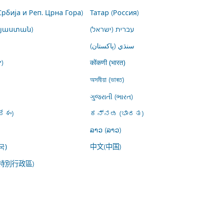
Србија и Реп. Црна Гора)
Татар (Россия)
այաստան)
עברית (ישראל)
سنڌي (پاکستان)
)
कोंकणी (भारत)
অসমীয়া (ভাৰত)
ગુજરાતી (ભારત)
ేశం)
ಕನ್ನಡ (ಭಾರತ)
ລາວ (ລາວ)
中文(中国)
국)
特別行政區)