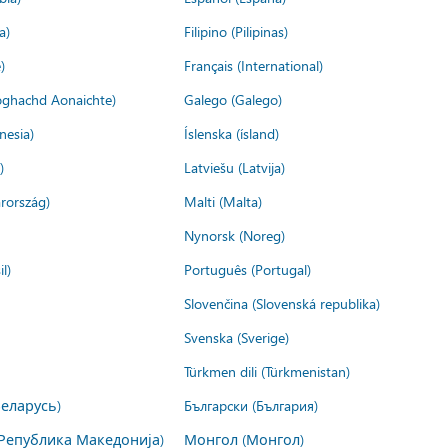
a)
Filipino (Pilipinas)
)
Français (International)
ìoghachd Aonaichte)
Galego (Galego)
nesia)
Íslenska (ísland)
)
Latviešu (Latvija)
rország)
Malti (Malta)
Nynorsk (Noreg)
l)
Português (Portugal)
Slovenčina (Slovenská republika)
Svenska (Sverige)
Türkmen dili (Türkmenistan)
Беларусь)
Български (България)
Република Македонија)
Монгол (Монгол)