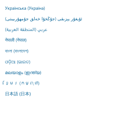
Українська (Україна)
ئۇيغۇر يېزىقى (جۇڭخۇا خەلق جۇمھۇرىيىتى)
عربي (المنطقة العربية)
नेपाली (नेपाल)
বাংলা (বাংলাদেশ)
ଓଡ଼ିଆ (ଭାରତ)
മലയാളം (ഇന്ത്യ)
ខ្មែរ (កម្ពុជា)
日本語 (日本)