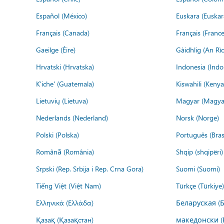
Español (México)
Euskara (Euskar
Français (Canada)
Français (France
Gaeilge (Éire)
Gàidhlig (An R
Hrvatski (Hrvatska)
Indonesia (Indo
K'iche' (Guatemala)
Kiswahili (Kenya
Lietuvių (Lietuva)
Magyar (Magya
Nederlands (Nederland)
Norsk (Norge)
Polski (Polska)
Português (Brasi
Română (România)
Shqip (shqipëri)
Srpski (Rep. Srbija i Rep. Crna Gora)
Suomi (Suomi)
Tiếng Việt (Việt Nam)
Türkçe (Türkiye)
Ελληνικά (Ελλάδα)
Беларуская (
Қазақ (Қазақстан)
македонски (