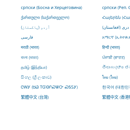
српски (Босна и Херцеговина)
српски (Реп. 
ქართული (საქართველო)
Հայերեն (Հ
درى (افغانستان)
اُردو (پاکستان)
فارسى
አማርኛ (ኢትዮጵያ
मराठी (भारत)
हिन्दी (भारत)
বাংলা (ভারত)
ਪੰਜਾਬੀ (ਭਾਰਤ)
தமிழ் (இந்தியா)
తెలుగు (భారతద
සිංහල (ශ්‍රී ලංකාව)
ไทย (ไทย)
ᏣᎳᎩ (ᏌᏊ ᎢᏳᎾᎵᏍᏔᏅ ᏍᎦᏚᎩ)
한국어 (대한민
繁體中文 (台灣)
繁體中文 (香港