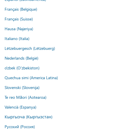
Français (Belgique)
Français (Suisse)
Hausa (Najeriya)
Italiano (Italia)
Lëtzebuergesch (Lëtzebuerg)
Nederlands (België)
o'zbek (O'zbekiston)
Quechua simi (America Latina)
Slovenski (Slovenija)
Te reo Māori (Aotearoa)
Valencià (Espanya)
Кыргызча (Кыргызстан)
Русский (Россия)