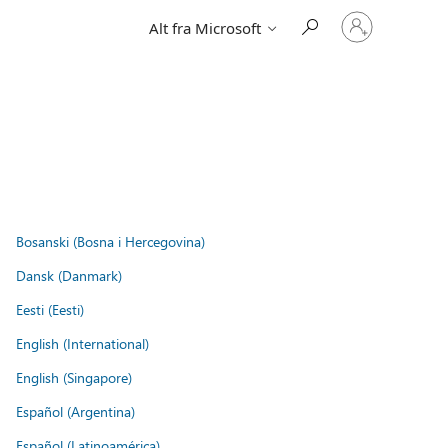
Logg
Alt fra Microsoft
på
kontoen
din
Bosanski (Bosna i Hercegovina)
Dansk (Danmark)
Eesti (Eesti)
English (International)
English (Singapore)
Español (Argentina)
Español (Latinoamérica)