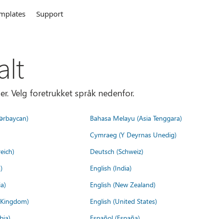
mplates
Support
alt
er. Velg foretrukket språk nedenfor.
ərbaycan)
Bahasa Melayu (Asia Tenggara)
Cymraeg (Y Deyrnas Unedig)
eich)
Deutsch (Schweiz)
)
English (India)
a)
English (New Zealand)
d Kingdom)
English (United States)
bia)
Español (España)