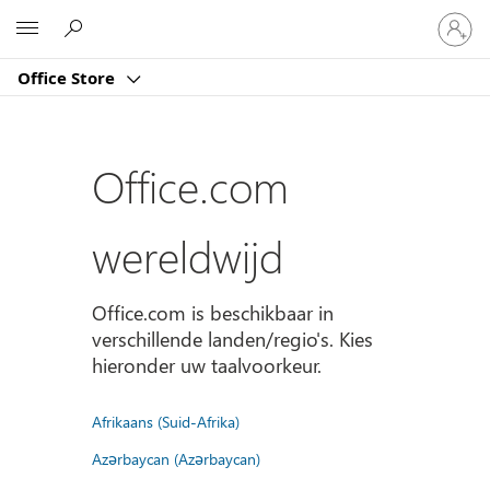
Meld
Microsoft
je
aan
Office Store
bij
je
account
Office.com
wereldwijd
Office.com is beschikbaar in
verschillende landen/regio's. Kies
hieronder uw taalvoorkeur.
Afrikaans (Suid-Afrika)
Azərbaycan (Azərbaycan)