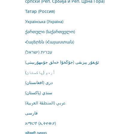
српски (Реп. Србија и Реп. Црна Гора)
Татар (Россия)
Українська (Україна)
ქართული (საქართველო)
Հայերեն (Հայաստան)
עברית (ישראל)
ئۇيغۇر يېزىقى (جۇڭخۇا خەلق جۇمھۇرىيىتى)
اُردو (پاکستان)
درى (افغانستان)
سنڌي (پاکستان)
عربي (المنطقة العربية)
فارسى
አማርኛ (ኢትዮጵያ)
कोंकणी (भारत)