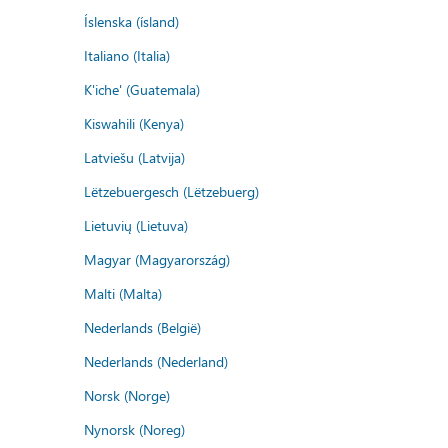
Íslenska (ísland)
Italiano (Italia)
K'iche' (Guatemala)
Kiswahili (Kenya)
Latviešu (Latvija)
Lëtzebuergesch (Lëtzebuerg)
Lietuvių (Lietuva)
Magyar (Magyarország)
Malti (Malta)
Nederlands (België)
Nederlands (Nederland)
Norsk (Norge)
Nynorsk (Noreg)