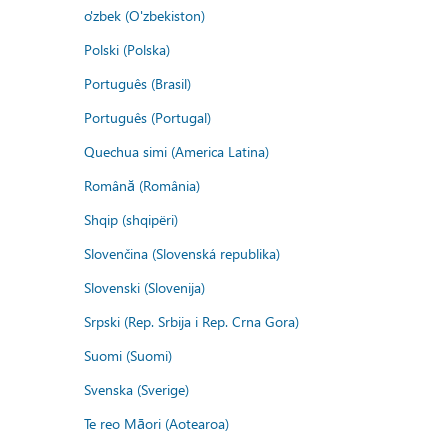
o'zbek (O'zbekiston)
Polski (Polska)
Português (Brasil)
Português (Portugal)
Quechua simi (America Latina)
Română (România)
Shqip (shqipëri)
Slovenčina (Slovenská republika)
Slovenski (Slovenija)
Srpski (Rep. Srbija i Rep. Crna Gora)
Suomi (Suomi)
Svenska (Sverige)
Te reo Māori (Aotearoa)