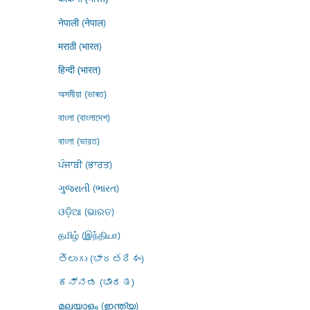
नेपाली (नेपाल)
मराठी (भारत)
हिन्दी (भारत)
অসমীয়া (ভাৰত)
বাংলা (বাংলাদেশ)
বাংলা (ভারত)
ਪੰਜਾਬੀ (ਭਾਰਤ)
ગુજરાતી (ભારત)
ଓଡ଼ିଆ (ଭାରତ)
தமிழ் (இந்தியா)
తెలుగు (భారతదేశం)
ಕನ್ನಡ (ಭಾರತ)
മലയാളം (ഇന്ത്യ)