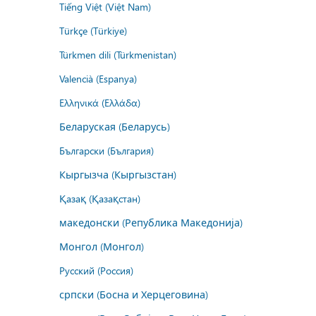
Tiếng Việt (Việt Nam)
Türkçe (Türkiye)
Türkmen dili (Türkmenistan)
Valencià (Espanya)
Ελληνικά (Ελλάδα)
Беларуская (Беларусь)
Български (България)
Кыргызча (Кыргызстан)
Қазақ (Қазақстан)
македонски (Република Македонија)
Монгол (Монгол)
Русский (Россия)
српски (Босна и Херцеговина)