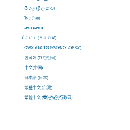
සිංහල (ශ්‍රී ලංකාව)
ไทย (ไทย)
ລາວ (ລາວ)
ខ្មែរ (កម្ពុជា)
ᏣᎳᎩ (ᏌᏊ ᎢᏳᎾᎵᏍᏔᏅ ᏍᎦᏚᎩ)
한국어 (대한민국)
中文(中国)
日本語 (日本)
繁體中文 (台灣)
繁體中文 (香港特別行政區)