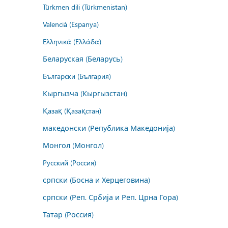
Türkmen dili (Türkmenistan)
Valencià (Espanya)
Ελληνικά (Ελλάδα)
Беларуская (Беларусь)
Български (България)
Кыргызча (Кыргызстан)
Қазақ (Қазақстан)
македонски (Република Македонија)
Монгол (Монгол)
Русский (Россия)
српски (Босна и Херцеговина)
српски (Реп. Србија и Реп. Црна Гора)
Татар (Россия)