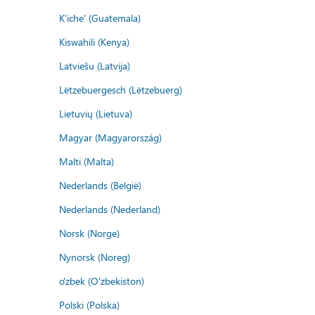
K'iche' (Guatemala)
Kiswahili (Kenya)
Latviešu (Latvija)
Lëtzebuergesch (Lëtzebuerg)
Lietuvių (Lietuva)
Magyar (Magyarország)
Malti (Malta)
Nederlands (België)
Nederlands (Nederland)
Norsk (Norge)
Nynorsk (Noreg)
o'zbek (O'zbekiston)
Polski (Polska)