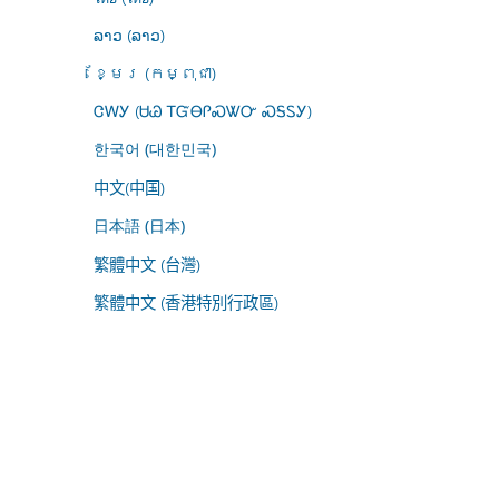
ລາວ (ລາວ)
ខ្មែរ (កម្ពុជា)
ᏣᎳᎩ (ᏌᏊ ᎢᏳᎾᎵᏍᏔᏅ ᏍᎦᏚᎩ)
한국어 (대한민국)
中文(中国)
日本語 (日本)
繁體中文 (台灣)
繁體中文 (香港特別行政區)