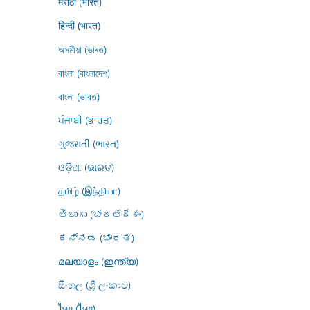
मराठी (भारत)
हिन्दी (भारत)
অসমীয়া (ভাৰত)
বাংলা (বাংলাদেশ)
বাংলা (ভারত)
ਪੰਜਾਬੀ (ਭਾਰਤ)
ગુજરાતી (ભારત)
ଓଡ଼ିଆ (ଭାରତ)
தமிழ் (இந்தியா)
తెలుగు (భారతదేశం)
ಕನ್ನಡ (ಭಾರತ)
മലയാളം (ഇന്ത്യ)
සිංහල (ශ්‍රී ලංකාව)
ไทย (ไทย)