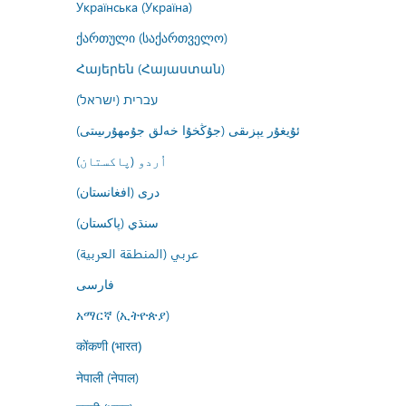
Українська (Україна)
ქართული (საქართველო)
Հայերեն (Հայաստան)
עברית (ישראל)
ئۇيغۇر يېزىقى (جۇڭخۇا خەلق جۇمھۇرىيىتى)
اُردو (پاکستان)
درى (افغانستان)
سنڌي (پاکستان)
عربي (المنطقة العربية)
فارسى
አማርኛ (ኢትዮጵያ)
कोंकणी (भारत)
नेपाली (नेपाल)