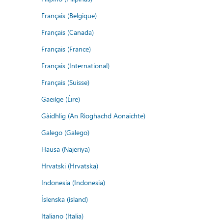
Français (Belgique)
Français (Canada)
Français (France)
Français (International)
Français (Suisse)
Gaeilge (Éire)
Gàidhlig (An Rìoghachd Aonaichte)
Galego (Galego)
Hausa (Najeriya)
Hrvatski (Hrvatska)
Indonesia (Indonesia)
Íslenska (ísland)
Italiano (Italia)