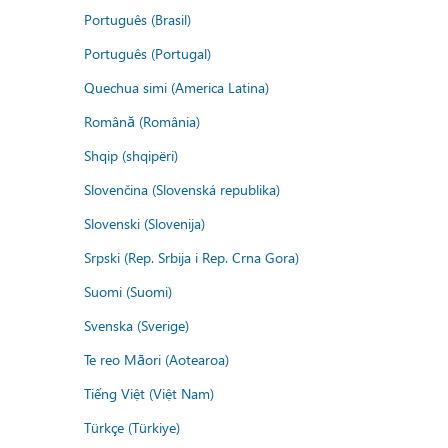
Português (Brasil)
Português (Portugal)
Quechua simi (America Latina)
Română (România)
Shqip (shqipëri)
Slovenčina (Slovenská republika)
Slovenski (Slovenija)
Srpski (Rep. Srbija i Rep. Crna Gora)
Suomi (Suomi)
Svenska (Sverige)
Te reo Māori (Aotearoa)
Tiếng Việt (Việt Nam)
Türkçe (Türkiye)