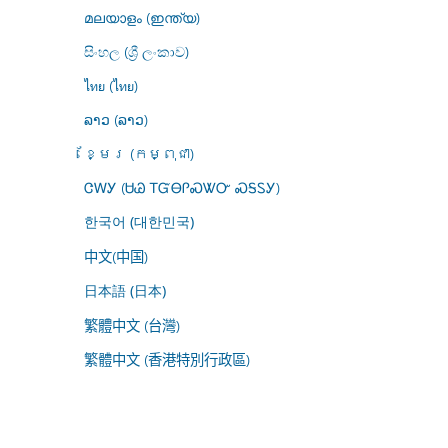
മലയാളം (ഇന്ത്യ)
සිංහල (ශ්‍රී ලංකාව)
ไทย (ไทย)
ລາວ (ລາວ)
ខ្មែរ (កម្ពុជា)
ᏣᎳᎩ (ᏌᏊ ᎢᏳᎾᎵᏍᏔᏅ ᏍᎦᏚᎩ)
한국어 (대한민국)
中文(中国)
日本語 (日本)
繁體中文 (台灣)
繁體中文 (香港特別行政區)