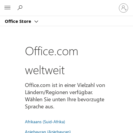
Bei
Microsoft
Ihrem
Konto
Office Store
anmeld
Office.com
weltweit
Office.com ist in einer Vielzahl von
Ländern/Regionen verfügbar.
Wählen Sie unten Ihre bevorzugte
Sprache aus.
Afrikaans (Suid-Afrika)
Azərbaycan (Azərbaycan)