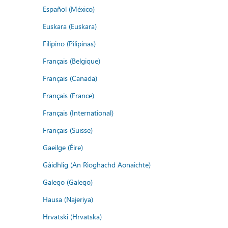
Español (México)
Euskara (Euskara)
Filipino (Pilipinas)
Français (Belgique)
Français (Canada)
Français (France)
Français (International)
Français (Suisse)
Gaeilge (Éire)
Gàidhlig (An Rìoghachd Aonaichte)
Galego (Galego)
Hausa (Najeriya)
Hrvatski (Hrvatska)