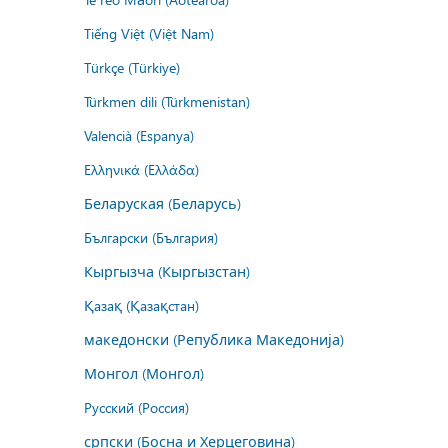
Tiếng Việt (Việt Nam)
Türkçe (Türkiye)
Türkmen dili (Türkmenistan)
Valencià (Espanya)
Ελληνικά (Ελλάδα)
Беларуская (Беларусь)
Български (България)
Кыргызча (Кыргызстан)
Қазақ (Қазақстан)
македонски (Република Македонија)
Монгол (Монгол)
Русский (Россия)
српски (Босна и Херцеговина)