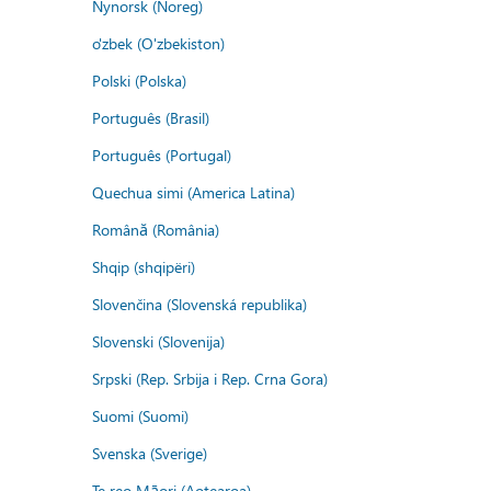
Nynorsk (Noreg)
o'zbek (O'zbekiston)
Polski (Polska)
Português (Brasil)
Português (Portugal)
Quechua simi (America Latina)
Română (România)
Shqip (shqipëri)
Slovenčina (Slovenská republika)
Slovenski (Slovenija)
Srpski (Rep. Srbija i Rep. Crna Gora)
Suomi (Suomi)
Svenska (Sverige)
Te reo Māori (Aotearoa)