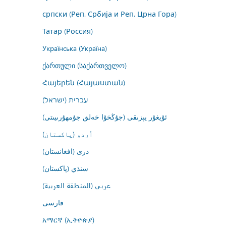
српски (Реп. Србија и Реп. Црна Гора)
Татар (Россия)
Українська (Україна)
ქართული (საქართველო)
Հայերեն (Հայաստան)
עברית (ישראל)
ئۇيغۇر يېزىقى (جۇڭخۇا خەلق جۇمھۇرىيىتى)
اُردو (پاکستان)
درى (افغانستان)
سنڌي (پاکستان)
عربي (المنطقة العربية)
فارسى
አማርኛ (ኢትዮጵያ)