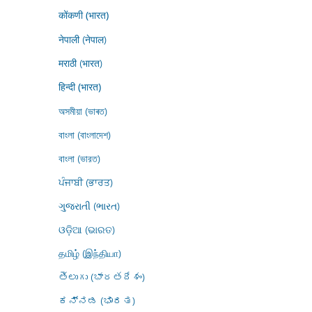
कोंकणी (भारत)
नेपाली (नेपाल)
मराठी (भारत)
हिन्दी (भारत)
অসমীয়া (ভাৰত)
বাংলা (বাংলাদেশ)
বাংলা (ভারত)
ਪੰਜਾਬੀ (ਭਾਰਤ)
ગુજરાતી (ભારત)
ଓଡ଼ିଆ (ଭାରତ)
தமிழ் (இந்தியா)
తెలుగు (భారతదేశం)
ಕನ್ನಡ (ಭಾರತ)