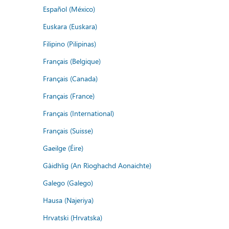
Español (México)
Euskara (Euskara)
Filipino (Pilipinas)
Français (Belgique)
Français (Canada)
Français (France)
Français (International)
Français (Suisse)
Gaeilge (Éire)
Gàidhlig (An Rìoghachd Aonaichte)
Galego (Galego)
Hausa (Najeriya)
Hrvatski (Hrvatska)