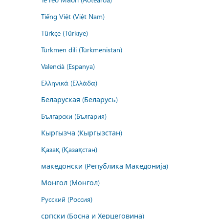
Tiếng Việt (Việt Nam)
Türkçe (Türkiye)
Türkmen dili (Türkmenistan)
Valencià (Espanya)
Ελληνικά (Ελλάδα)
Беларуская (Беларусь)
Български (България)
Кыргызча (Кыргызстан)
Қазақ (Қазақстан)
македонски (Република Македонија)
Монгол (Монгол)
Русский (Россия)
српски (Босна и Херцеговина)