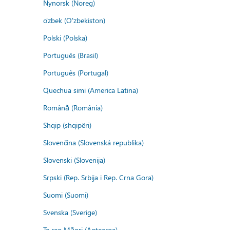
Nynorsk (Noreg)
o'zbek (O'zbekiston)
Polski (Polska)
Português (Brasil)
Português (Portugal)
Quechua simi (America Latina)
Română (România)
Shqip (shqipëri)
Slovenčina (Slovenská republika)
Slovenski (Slovenija)
Srpski (Rep. Srbija i Rep. Crna Gora)
Suomi (Suomi)
Svenska (Sverige)
Te reo Māori (Aotearoa)