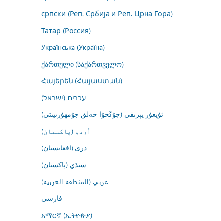
српски (Реп. Србија и Реп. Црна Гора)
Татар (Россия)
Українська (Україна)
ქართული (საქართველო)
Հայերեն (Հայաստան)
עברית (ישראל)
ئۇيغۇر يېزىقى (جۇڭخۇا خەلق جۇمھۇرىيىتى)
اُردو (پاکستان)
درى (افغانستان)
سنڌي (پاکستان)
عربي (المنطقة العربية)
فارسى
አማርኛ (ኢትዮጵያ)