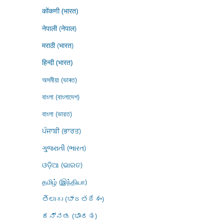
कोंकणी (भारत)
नेपाली (नेपाल)
मराठी (भारत)
हिन्दी (भारत)
অসমীয়া (ভাৰত)
বাংলা (বাংলাদেশ)
বাংলা (ভারত)
ਪੰਜਾਬੀ (ਭਾਰਤ)
ગુજરાતી (ભારત)
ଓଡ଼ିଆ (ଭାରତ)
தமிழ் (இந்தியா)
తెలుగు (భారతదేశం)
ಕನ್ನಡ (ಭಾರತ)