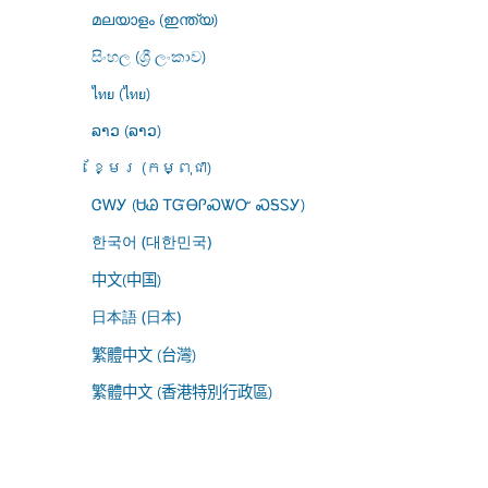
മലയാളം (ഇന്ത്യ)
සිංහල (ශ්‍රී ලංකාව)
ไทย (ไทย)
ລາວ (ລາວ)
ខ្មែរ (កម្ពុជា)
ᏣᎳᎩ (ᏌᏊ ᎢᏳᎾᎵᏍᏔᏅ ᏍᎦᏚᎩ)
한국어 (대한민국)
中文(中国)
日本語 (日本)
繁體中文 (台灣)
繁體中文 (香港特別行政區)