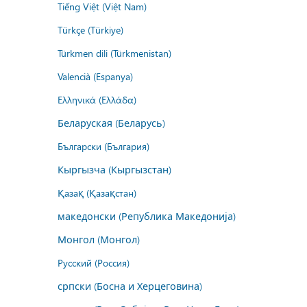
Tiếng Việt (Việt Nam)
Türkçe (Türkiye)
Türkmen dili (Türkmenistan)
Valencià (Espanya)
Ελληνικά (Ελλάδα)
Беларуская (Беларусь)
Български (България)
Кыргызча (Кыргызстан)
Қазақ (Қазақстан)
македонски (Република Македонија)
Монгол (Монгол)
Русский (Россия)
српски (Босна и Херцеговина)