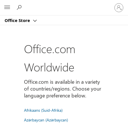
Sign
Microsoft
in
to
Office Store
your
account
Office.com
Worldwide
Office.com is available in a variety
of countries/regions. Choose your
language preference below.
Afrikaans (Suid-Afrika)
Azərbaycan (Azərbaycan)