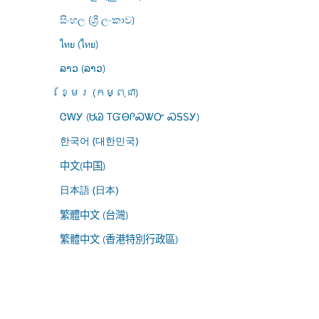
සිංහල (ශ්‍රී ලංකාව)
ไทย (ไทย)
ລາວ (ລາວ)
ខ្មែរ (កម្ពុជា)
ᏣᎳᎩ (ᏌᏊ ᎢᏳᎾᎵᏍᏔᏅ ᏍᎦᏚᎩ)
한국어 (대한민국)
中文(中国)
日本語 (日本)
繁體中文 (台灣)
繁體中文 (香港特別行政區)