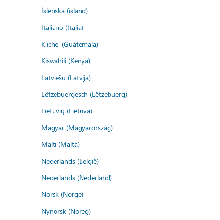
Íslenska (ísland)
Italiano (Italia)
K'iche' (Guatemala)
Kiswahili (Kenya)
Latviešu (Latvija)
Lëtzebuergesch (Lëtzebuerg)
Lietuvių (Lietuva)
Magyar (Magyarország)
Malti (Malta)
Nederlands (België)
Nederlands (Nederland)
Norsk (Norge)
Nynorsk (Noreg)