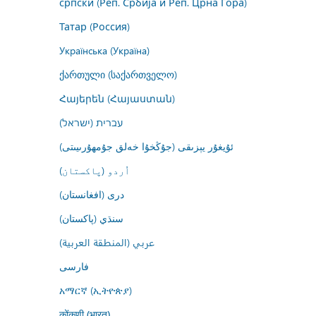
српски (Реп. Србија и Реп. Црна Гора)
Татар (Россия)
Українська (Україна)
ქართული (საქართველო)
Հայերեն (Հայաստան)
עברית (ישראל)
ئۇيغۇر يېزىقى (جۇڭخۇا خەلق جۇمھۇرىيىتى)
اُردو (پاکستان)
درى (افغانستان)
سنڌي (پاکستان)
عربي (المنطقة العربية)
فارسى
አማርኛ (ኢትዮጵያ)
कोंकणी (भारत)