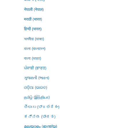
नेपाली (नेपाल)
मराठी (भारत)
हिन्दी (भारत)
অসমীয়া (ভাৰত)
বাংলা (বাংলাদেশ)
বাংলা (ভারত)
ਪੰਜਾਬੀ (ਭਾਰਤ)
ગુજરાતી (ભારત)
ଓଡ଼ିଆ (ଭାରତ)
தமிழ் (இந்தியா)
తెలుగు (భారతదేశం)
ಕನ್ನಡ (ಭಾರತ)
മലയാളം (ഇന്ത്യ)