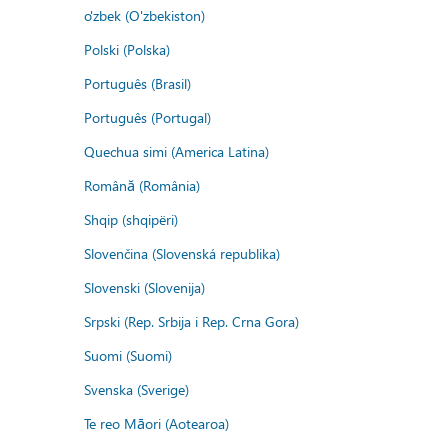
o'zbek (O'zbekiston)
Polski (Polska)
Português (Brasil)
Português (Portugal)
Quechua simi (America Latina)
Română (România)
Shqip (shqipëri)
Slovenčina (Slovenská republika)
Slovenski (Slovenija)
Srpski (Rep. Srbija i Rep. Crna Gora)
Suomi (Suomi)
Svenska (Sverige)
Te reo Māori (Aotearoa)