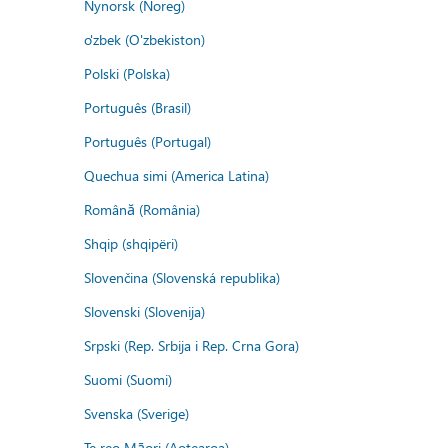
Nynorsk (Noreg)
o'zbek (O'zbekiston)
Polski (Polska)
Português (Brasil)
Português (Portugal)
Quechua simi (America Latina)
Română (România)
Shqip (shqipëri)
Slovenčina (Slovenská republika)
Slovenski (Slovenija)
Srpski (Rep. Srbija i Rep. Crna Gora)
Suomi (Suomi)
Svenska (Sverige)
Te reo Māori (Aotearoa)