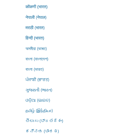
कोंकणी (भारत)
नेपाली (नेपाल)
मराठी (भारत)
हिन्दी (भारत)
অসমীয়া (ভাৰত)
বাংলা (বাংলাদেশ)
বাংলা (ভারত)
ਪੰਜਾਬੀ (ਭਾਰਤ)
ગુજરાતી (ભારત)
ଓଡ଼ିଆ (ଭାରତ)
தமிழ் (இந்தியா)
తెలుగు (భారతదేశం)
ಕನ್ನಡ (ಭಾರತ)