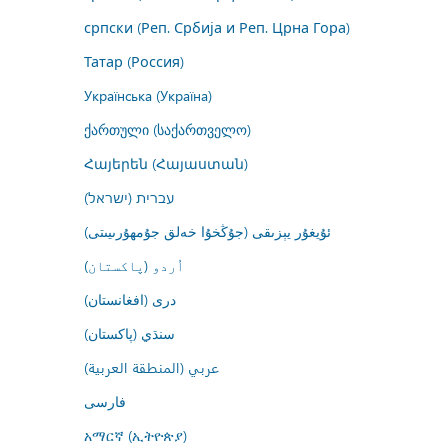
српски (Реп. Србија и Реп. Црна Гора)
Татар (Россия)
Українська (Україна)
ქართული (საქართველო)
Հայերեն (Հայաստան)
עברית (ישראל)
ئۇيغۇر يېزىقى (جۇڭخۇا خەلق جۇمھۇرىيىتى)
اُردو (پاکستان)
درى (افغانستان)
سنڌي (پاکستان)
عربي (المنطقة العربية)
فارسى
አማርኛ (ኢትዮጵያ)