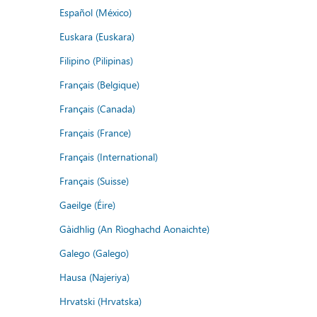
Español (México)
Euskara (Euskara)
Filipino (Pilipinas)
Français (Belgique)
Français (Canada)
Français (France)
Français (International)
Français (Suisse)
Gaeilge (Éire)
Gàidhlig (An Rìoghachd Aonaichte)
Galego (Galego)
Hausa (Najeriya)
Hrvatski (Hrvatska)