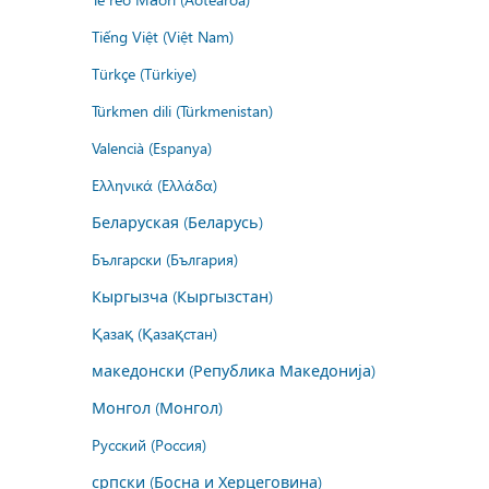
Tiếng Việt (Việt Nam)
Türkçe (Türkiye)
Türkmen dili (Türkmenistan)
Valencià (Espanya)
Ελληνικά (Ελλάδα)
Беларуская (Беларусь)
Български (България)
Кыргызча (Кыргызстан)
Қазақ (Қазақстан)
македонски (Република Македонија)
Монгол (Монгол)
Русский (Россия)
српски (Босна и Херцеговина)