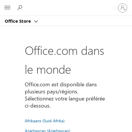
Connect
Microsoft
vous
à
Office Store
votre
compte
Office.com dans
le monde
Office.com est disponible dans
plusieurs pays/régions.
Sélectionnez votre langue préférée
ci-dessous.
Afrikaans (Suid-Afrika)
Azərbaycan (Azərbaycan)