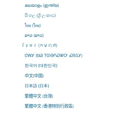
മലയാളം (ഇന്ത്യ)
සිංහල (ශ්‍රී ලංකාව)
ไทย (ไทย)
ລາວ (ລາວ)
ខ្មែរ (កម្ពុជា)
ᏣᎳᎩ (ᏌᏊ ᎢᏳᎾᎵᏍᏔᏅ ᏍᎦᏚᎩ)
한국어 (대한민국)
中文(中国)
日本語 (日本)
繁體中文 (台灣)
繁體中文 (香港特別行政區)