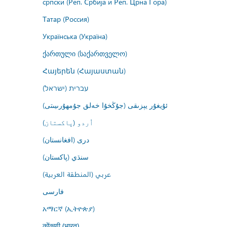
српски (Реп. Србија и Реп. Црна Гора)
Татар (Россия)
Українська (Україна)
ქართული (საქართველო)
Հայերեն (Հայաստան)
עברית (ישראל)
ئۇيغۇر يېزىقى (جۇڭخۇا خەلق جۇمھۇرىيىتى)
اُردو (پاکستان)
درى (افغانستان)
سنڌي (پاکستان)
عربي (المنطقة العربية)
فارسى
አማርኛ (ኢትዮጵያ)
कोंकणी (भारत)