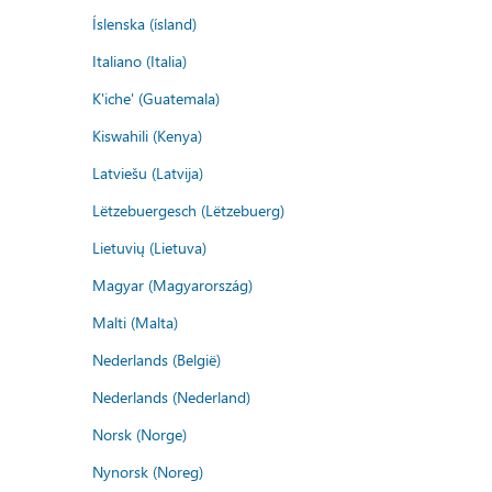
Íslenska (ísland)
Italiano (Italia)
K'iche' (Guatemala)
Kiswahili (Kenya)
Latviešu (Latvija)
Lëtzebuergesch (Lëtzebuerg)
Lietuvių (Lietuva)
Magyar (Magyarország)
Malti (Malta)
Nederlands (België)
Nederlands (Nederland)
Norsk (Norge)
Nynorsk (Noreg)