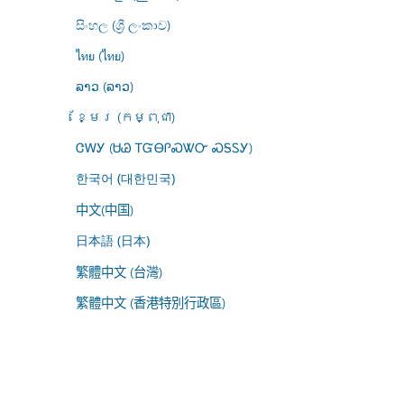
සිංහල (ශ්‍රී ලංකාව)
ไทย (ไทย)
ລາວ (ລາວ)
ខ្មែរ (កម្ពុជា)
ᏣᎳᎩ (ᏌᏊ ᎢᏳᎾᎵᏍᏔᏅ ᏍᎦᏚᎩ)
한국어 (대한민국)
中文(中国)
日本語 (日本)
繁體中文 (台灣)
繁體中文 (香港特別行政區)