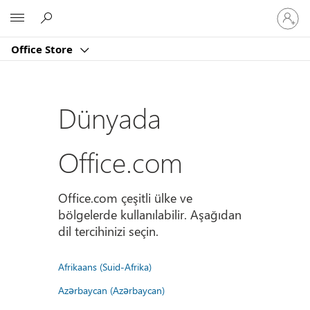
Hesabın
Microsoft
oturum
açın
Office Store
Dünyada
Office.com
Office.com çeşitli ülke ve
bölgelerde kullanılabilir. Aşağıdan
dil tercihinizi seçin.
Afrikaans (Suid-Afrika)
Azərbaycan (Azərbaycan)