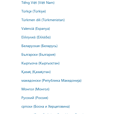
Tiếng Việt (Việt Nam)
Türkçe (Türkiye)
Türkmen dili (Türkmenistan)
Valencià (Espanya)
Ελληνικά (Ελλάδα)
Беларуская (Беларусь)
Български (България)
Кыргызча (Кыргызстан)
Қазақ (Қазақстан)
македонски (Република Македонија)
Монгол (Монгол)
Русский (Россия)
српски (Босна и Херцеговина)