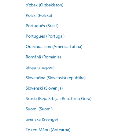
o'zbek (O'zbekiston)
Polski (Polska)
Português (Brasil)
Português (Portugal)
Quechua simi (America Latina)
Română (România)
Shqip (shqipëri)
Slovenčina (Slovenská republika)
Slovenski (Slovenija)
Srpski (Rep. Srbija i Rep. Crna Gora)
Suomi (Suomi)
Svenska (Sverige)
Te reo Māori (Aotearoa)