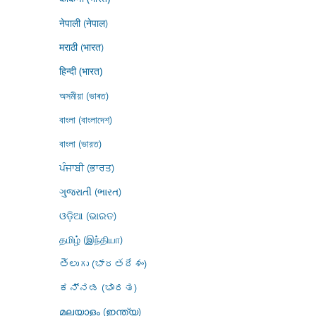
नेपाली (नेपाल)
मराठी (भारत)
हिन्दी (भारत)
অসমীয়া (ভাৰত)
বাংলা (বাংলাদেশ)
বাংলা (ভারত)
ਪੰਜਾਬੀ (ਭਾਰਤ)
ગુજરાતી (ભારત)
ଓଡ଼ିଆ (ଭାରତ)
தமிழ் (இந்தியா)
తెలుగు (భారతదేశం)
ಕನ್ನಡ (ಭಾರತ)
മലയാളം (ഇന്ത്യ)