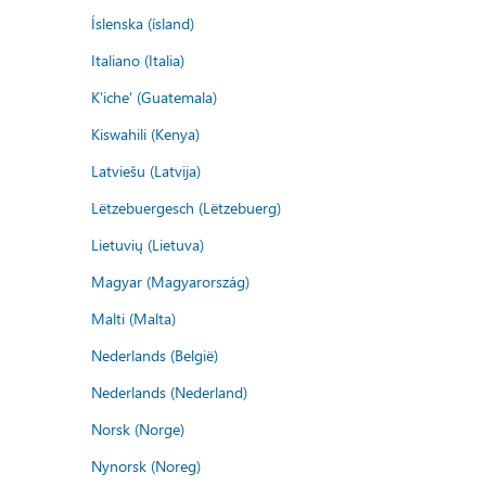
Íslenska (ísland)
Italiano (Italia)
K'iche' (Guatemala)
Kiswahili (Kenya)
Latviešu (Latvija)
Lëtzebuergesch (Lëtzebuerg)
Lietuvių (Lietuva)
Magyar (Magyarország)
Malti (Malta)
Nederlands (België)
Nederlands (Nederland)
Norsk (Norge)
Nynorsk (Noreg)