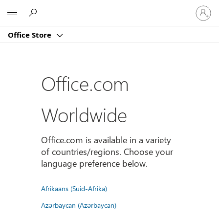
Sign
Microsoft
in
to
Office Store
your
account
Office.com
Worldwide
Office.com is available in a variety
of countries/regions. Choose your
language preference below.
Afrikaans (Suid-Afrika)
Azərbaycan (Azərbaycan)