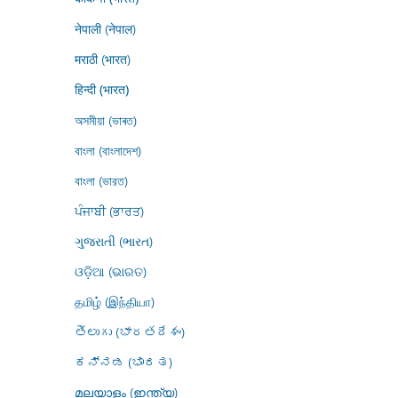
नेपाली (नेपाल)
मराठी (भारत)
हिन्दी (भारत)
অসমীয়া (ভাৰত)
বাংলা (বাংলাদেশ)
বাংলা (ভারত)
ਪੰਜਾਬੀ (ਭਾਰਤ)
ગુજરાતી (ભારત)
ଓଡ଼ିଆ (ଭାରତ)
தமிழ் (இந்தியா)
తెలుగు (భారతదేశం)
ಕನ್ನಡ (ಭಾರತ)
മലയാളം (ഇന്ത്യ)