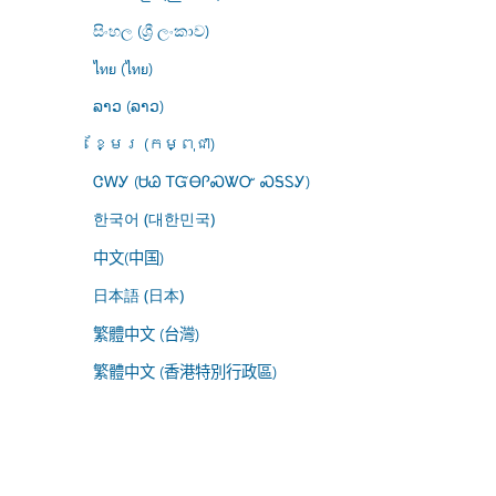
සිංහල (ශ්‍රී ලංකාව)
ไทย (ไทย)
ລາວ (ລາວ)
ខ្មែរ (កម្ពុជា)
ᏣᎳᎩ (ᏌᏊ ᎢᏳᎾᎵᏍᏔᏅ ᏍᎦᏚᎩ)
한국어 (대한민국)
中文(中国)
日本語 (日本)
繁體中文 (台灣)
繁體中文 (香港特別行政區)