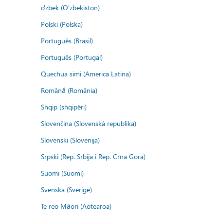
o'zbek (O'zbekiston)
Polski (Polska)
Português (Brasil)
Português (Portugal)
Quechua simi (America Latina)
Română (România)
Shqip (shqipëri)
Slovenčina (Slovenská republika)
Slovenski (Slovenija)
Srpski (Rep. Srbija i Rep. Crna Gora)
Suomi (Suomi)
Svenska (Sverige)
Te reo Māori (Aotearoa)