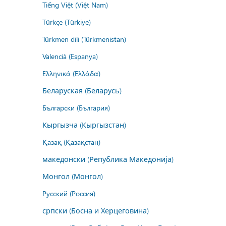
Tiếng Việt (Việt Nam)
Türkçe (Türkiye)
Türkmen dili (Türkmenistan)
Valencià (Espanya)
Ελληνικά (Ελλάδα)
Беларуская (Беларусь)
Български (България)
Кыргызча (Кыргызстан)
Қазақ (Қазақстан)
македонски (Република Македонија)
Монгол (Монгол)
Русский (Россия)
српски (Босна и Херцеговина)