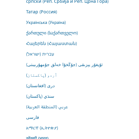
српски (Реп. Србија и Реп. Црна Гора)
Татар (Россия)
Українська (Україна)
ქართული (საქართველო)
Հայերեն (Հայաստան)
עברית (ישראל)
ئۇيغۇر يېزىقى (جۇڭخۇا خەلق جۇمھۇرىيىتى)
اُردو (پاکستان)
درى (افغانستان)
سنڌي (پاکستان)
عربي (المنطقة العربية)
فارسى
አማርኛ (ኢትዮጵያ)
कोंकणी (भारत)