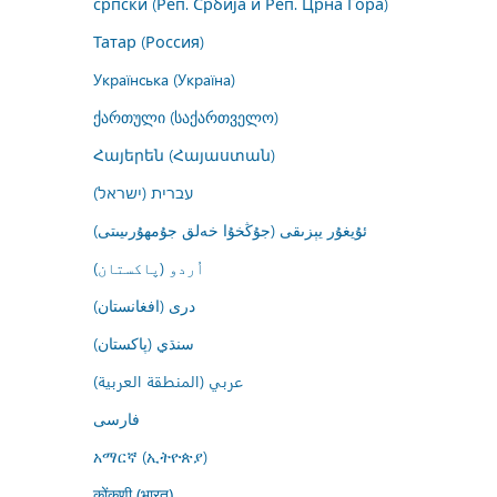
српски (Реп. Србија и Реп. Црна Гора)
Татар (Россия)
Українська (Україна)
ქართული (საქართველო)
Հայերեն (Հայաստան)
עברית (ישראל)
ئۇيغۇر يېزىقى (جۇڭخۇا خەلق جۇمھۇرىيىتى)
اُردو (پاکستان)
درى (افغانستان)
سنڌي (پاکستان)
عربي (المنطقة العربية)
فارسى
አማርኛ (ኢትዮጵያ)
कोंकणी (भारत)