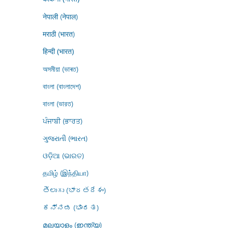
नेपाली (नेपाल)
मराठी (भारत)
हिन्दी (भारत)
অসমীয়া (ভাৰত)
বাংলা (বাংলাদেশ)
বাংলা (ভারত)
ਪੰਜਾਬੀ (ਭਾਰਤ)
ગુજરાતી (ભારત)
ଓଡ଼ିଆ (ଭାରତ)
தமிழ் (இந்தியா)
తెలుగు (భారతదేశం)
ಕನ್ನಡ (ಭಾರತ)
മലയാളം (ഇന്ത്യ)