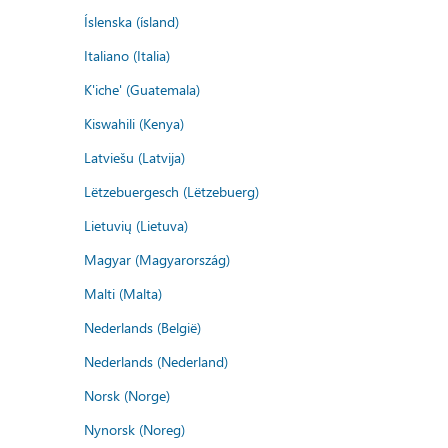
Íslenska (ísland)
Italiano (Italia)
K'iche' (Guatemala)
Kiswahili (Kenya)
Latviešu (Latvija)
Lëtzebuergesch (Lëtzebuerg)
Lietuvių (Lietuva)
Magyar (Magyarország)
Malti (Malta)
Nederlands (België)
Nederlands (Nederland)
Norsk (Norge)
Nynorsk (Noreg)