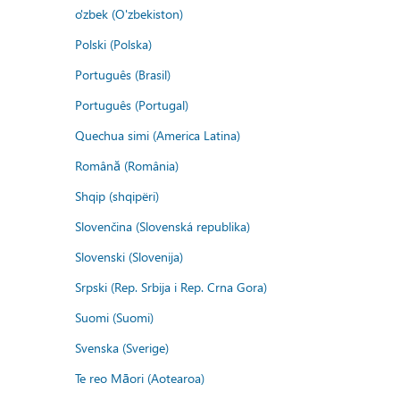
o'zbek (O'zbekiston)
Polski (Polska)
Português (Brasil)
Português (Portugal)
Quechua simi (America Latina)
Română (România)
Shqip (shqipëri)
Slovenčina (Slovenská republika)
Slovenski (Slovenija)
Srpski (Rep. Srbija i Rep. Crna Gora)
Suomi (Suomi)
Svenska (Sverige)
Te reo Māori (Aotearoa)