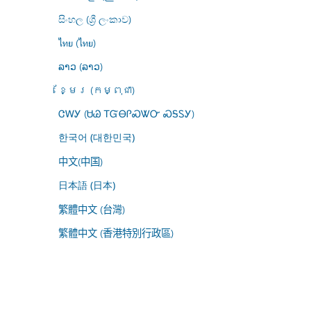
සිංහල (ශ්‍රී ලංකාව)
ไทย (ไทย)
ລາວ (ລາວ)
ខ្មែរ (កម្ពុជា)
ᏣᎳᎩ (ᏌᏊ ᎢᏳᎾᎵᏍᏔᏅ ᏍᎦᏚᎩ)
한국어 (대한민국)
中文(中国)
日本語 (日本)
繁體中文 (台灣)
繁體中文 (香港特別行政區)