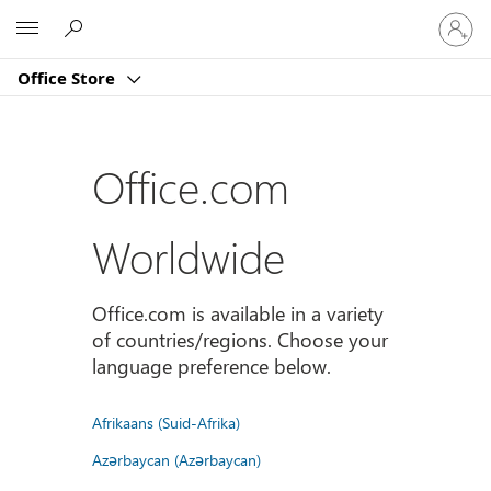
Sign
Microsoft
in
to
Office Store
your
account
Office.com
Worldwide
Office.com is available in a variety
of countries/regions. Choose your
language preference below.
Afrikaans (Suid-Afrika)
Azərbaycan (Azərbaycan)