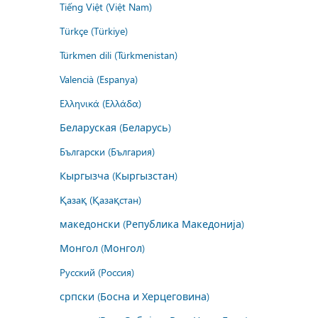
Tiếng Việt (Việt Nam)
Türkçe (Türkiye)
Türkmen dili (Türkmenistan)
Valencià (Espanya)
Ελληνικά (Ελλάδα)
Беларуская (Беларусь)
Български (България)
Кыргызча (Кыргызстан)
Қазақ (Қазақстан)
македонски (Република Македонија)
Монгол (Монгол)
Русский (Россия)
српски (Босна и Херцеговина)