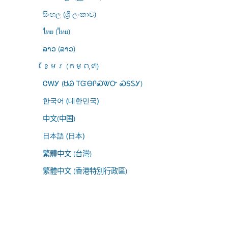
සිංහල (ශ්‍රී ලංකාව)
ไทย (ไทย)
ລາວ (ລາວ)
ខ្មែរ (កម្ពុជា)
ᏣᎳᎩ (ᏌᏊ ᎢᏳᎾᎵᏍᏔᏅ ᏍᎦᏚᎩ)
한국어 (대한민국)
中文(中国)
日本語 (日本)
繁體中文 (台灣)
繁體中文 (香港特別行政區)