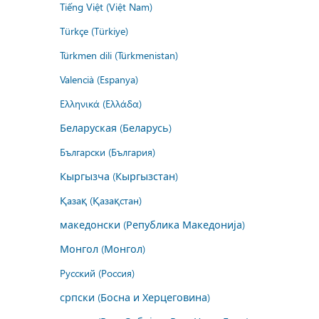
Tiếng Việt (Việt Nam)
Türkçe (Türkiye)
Türkmen dili (Türkmenistan)
Valencià (Espanya)
Ελληνικά (Ελλάδα)
Беларуская (Беларусь)
Български (България)
Кыргызча (Кыргызстан)
Қазақ (Қазақстан)
македонски (Република Македонија)
Монгол (Монгол)
Русский (Россия)
српски (Босна и Херцеговина)