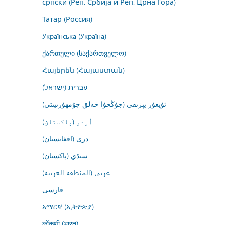
српски (Реп. Србија и Реп. Црна Гора)
Татар (Россия)
Українська (Україна)
ქართული (საქართველო)
Հայերեն (Հայաստան)
עברית (ישראל)
ئۇيغۇر يېزىقى (جۇڭخۇا خەلق جۇمھۇرىيىتى)
اُردو (پاکستان)
درى (افغانستان)
سنڌي (پاکستان)
عربي (المنطقة العربية)
فارسى
አማርኛ (ኢትዮጵያ)
कोंकणी (भारत)