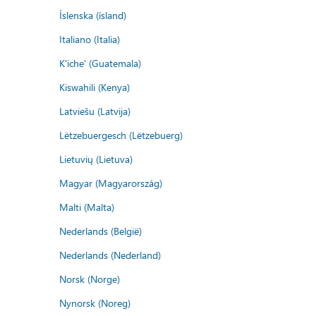
Íslenska (ísland)
Italiano (Italia)
K'iche' (Guatemala)
Kiswahili (Kenya)
Latviešu (Latvija)
Lëtzebuergesch (Lëtzebuerg)
Lietuvių (Lietuva)
Magyar (Magyarország)
Malti (Malta)
Nederlands (België)
Nederlands (Nederland)
Norsk (Norge)
Nynorsk (Noreg)