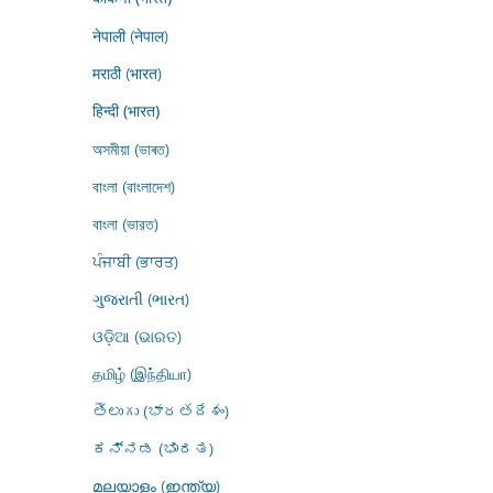
नेपाली (नेपाल)
मराठी (भारत)
हिन्दी (भारत)
অসমীয়া (ভাৰত)
বাংলা (বাংলাদেশ)
বাংলা (ভারত)
ਪੰਜਾਬੀ (ਭਾਰਤ)
ગુજરાતી (ભારત)
ଓଡ଼ିଆ (ଭାରତ)
தமிழ் (இந்தியா)
తెలుగు (భారతదేశం)
ಕನ್ನಡ (ಭಾರತ)
മലയാളം (ഇന്ത്യ)