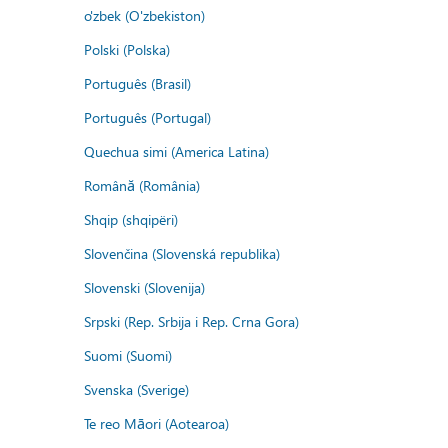
o'zbek (O'zbekiston)
Polski (Polska)
Português (Brasil)
Português (Portugal)
Quechua simi (America Latina)
Română (România)
Shqip (shqipëri)
Slovenčina (Slovenská republika)
Slovenski (Slovenija)
Srpski (Rep. Srbija i Rep. Crna Gora)
Suomi (Suomi)
Svenska (Sverige)
Te reo Māori (Aotearoa)