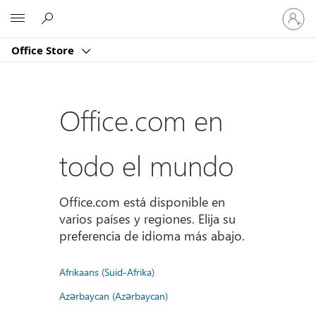
Iniciar
Microsoft
sesión
en
Office Store
tu
cuenta
Office.com en
todo el mundo
Office.com está disponible en
varios países y regiones. Elija su
preferencia de idioma más abajo.
Afrikaans (Suid-Afrika)
Azərbaycan (Azərbaycan)