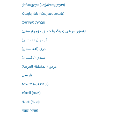
ქართული (საქართველო)
Հայերեն (Հայաստան)
עברית (ישראל)
ئۇيغۇر يېزىقى (جۇڭخۇا خەلق جۇمھۇرىيىتى)
اُردو (پاکستان)
درى (افغانستان)
سنڌي (پاکستان)
عربي (المنطقة العربية)
فارسى
አማርኛ (ኢትዮጵያ)
कोंकणी (भारत)
नेपाली (नेपाल)
मराठी (भारत)