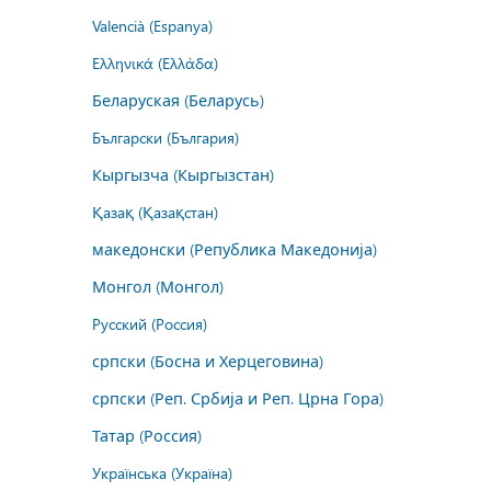
Valencià (Espanya)
Ελληνικά (Ελλάδα)
Беларуская (Беларусь)
Български (България)
Кыргызча (Кыргызстан)
Қазақ (Қазақстан)
македонски (Република Македонија)
Монгол (Монгол)
Русский (Россия)
српски (Босна и Херцеговина)
српски (Реп. Србија и Реп. Црна Гора)
Татар (Россия)
Українська (Україна)