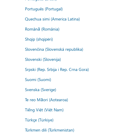
Português (Portugal)
Quechua simi (America Latina)
Română (România)
Shqip (shqipëri)
Slovenčina (Slovenská republika)
Slovenski (Slovenija)
Srpski (Rep. Srbija i Rep. Crna Gora)
Suomi (Suomi)
Svenska (Sverige)
Te reo Māori (Aotearoa)
Tiếng Việt (Việt Nam)
Türkçe (Türkiye)
Türkmen dili (Türkmenistan)