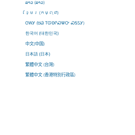
ລາວ (ລາວ)
ខ្មែរ (កម្ពុជា)
ᏣᎳᎩ (ᏌᏊ ᎢᏳᎾᎵᏍᏔᏅ ᏍᎦᏚᎩ)
한국어 (대한민국)
中文(中国)
日本語 (日本)
繁體中文 (台灣)
繁體中文 (香港特別行政區)