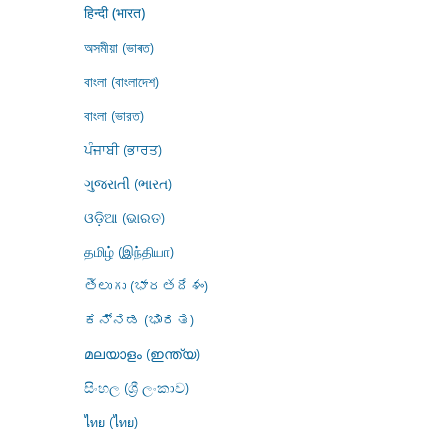
हिन्दी (भारत)
অসমীয়া (ভাৰত)
বাংলা (বাংলাদেশ)
বাংলা (ভারত)
ਪੰਜਾਬੀ (ਭਾਰਤ)
ગુજરાતી (ભારત)
ଓଡ଼ିଆ (ଭାରତ)
தமிழ் (இந்தியா)
తెలుగు (భారతదేశం)
ಕನ್ನಡ (ಭಾರತ)
മലയാളം (ഇന്ത്യ)
සිංහල (ශ්‍රී ලංකාව)
ไทย (ไทย)