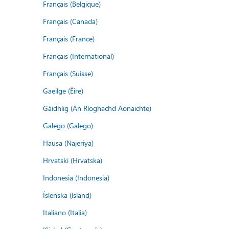
Français (Belgique)
Français (Canada)
Français (France)
Français (International)
Français (Suisse)
Gaeilge (Éire)
Gàidhlig (An Rìoghachd Aonaichte)
Galego (Galego)
Hausa (Najeriya)
Hrvatski (Hrvatska)
Indonesia (Indonesia)
Íslenska (ísland)
Italiano (Italia)