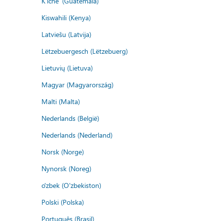
K'iche' (Guatemala)
Kiswahili (Kenya)
Latviešu (Latvija)
Lëtzebuergesch (Lëtzebuerg)
Lietuvių (Lietuva)
Magyar (Magyarország)
Malti (Malta)
Nederlands (België)
Nederlands (Nederland)
Norsk (Norge)
Nynorsk (Noreg)
o'zbek (O'zbekiston)
Polski (Polska)
Português (Brasil)