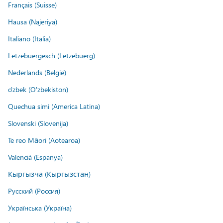
Français (Suisse)
Hausa (Najeriya)
Italiano (Italia)
Lëtzebuergesch (Lëtzebuerg)
Nederlands (België)
o'zbek (O'zbekiston)
Quechua simi (America Latina)
Slovenski (Slovenija)
Te reo Māori (Aotearoa)
Valencià (Espanya)
Кыргызча (Кыргызстан)
Русский (Россия)
Українська (Україна)