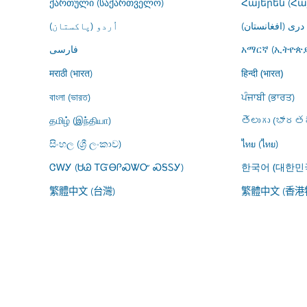
ქართული (საქართველო)
Հայերեն (Հ
درى (افغانستان)
اُردو (پاکستان)
فارسى
አማርኛ (ኢትዮጵያ
मराठी (भारत)
हिन्दी (भारत)
বাংলা (ভারত)
ਪੰਜਾਬੀ (ਭਾਰਤ)
தமிழ் (இந்தியா)
తెలుగు (భారతద
සිංහල (ශ්‍රී ලංකාව)
ไทย (ไทย)
ᏣᎳᎩ (ᏌᏊ ᎢᏳᎾᎵᏍᏔᏅ ᏍᎦᏚᎩ)
한국어 (대한민
繁體中文 (台灣)
繁體中文 (香港