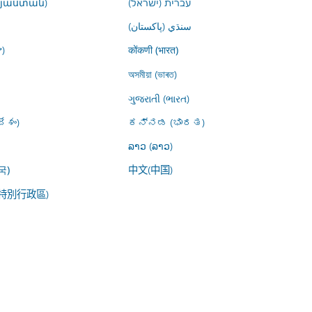
այաստան)
עברית (ישראל)
سنڌي (پاکستان)
)
कोंकणी (भारत)
অসমীয়া (ভাৰত)
ગુજરાતી (ભારત)
ేశం)
ಕನ್ನಡ (ಭಾರತ)
ລາວ (ລາວ)
中文(中国)
국)
特別行政區)