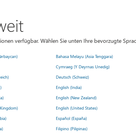
weit
gionen verfügbar. Wählen Sie unten Ihre bevorzugte Sprac
ərbaycan)
Bahasa Melayu (Asia Tenggara)
Cymraeg (Y Deyrnas Unedig)
eich)
Deutsch (Schweiz)
)
English (India)
a)
English (New Zealand)
d Kingdom)
English (United States)
bia)
Español (España)
a)
Filipino (Pilipinas)