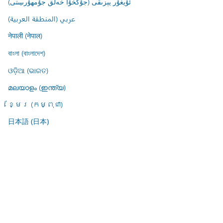
ئۇيغۇر يېزىقى (جۇڭخۇا خەلق جۇمھۇرىيىتى)
عربي (المنطقة العربية)
नेपाली (नेपाल)
বাংলা (বাংলাদেশ)
ଓଡ଼ିଆ (ଭାରତ)
മലയാളം (ഇന്ത്യ)
ខ្មែរ (កម្ពុជា)
日本語 (日本)