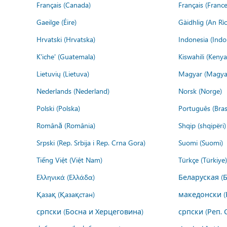
Français (Canada)
Français (France
Gaeilge (Éire)
Gàidhlig (An R
Hrvatski (Hrvatska)
Indonesia (Indo
K'iche' (Guatemala)
Kiswahili (Kenya
Lietuvių (Lietuva)
Magyar (Magya
Nederlands (Nederland)
Norsk (Norge)
Polski (Polska)
Português (Brasi
Română (România)
Shqip (shqipëri)
Srpski (Rep. Srbija i Rep. Crna Gora)
Suomi (Suomi)
Tiếng Việt (Việt Nam)
Türkçe (Türkiye)
Ελληνικά (Ελλάδα)
Беларуская (
Қазақ (Қазақстан)
македонски (
српски (Босна и Херцеговина)
српски (Реп. 