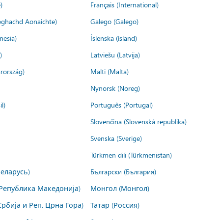
)
Français (International)
ìoghachd Aonaichte)
Galego (Galego)
nesia)
Íslenska (ísland)
)
Latviešu (Latvija)
rország)
Malti (Malta)
Nynorsk (Noreg)
l)
Português (Portugal)
Slovenčina (Slovenská republika)
Svenska (Sverige)
Türkmen dili (Türkmenistan)
Беларусь)
Български (България)
Република Македонија)
Монгол (Монгол)
Србија и Реп. Црна Гора)
Татар (Россия)