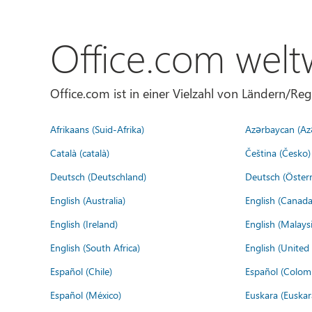
Office.com welt
Office.com ist in einer Vielzahl von Ländern/Re
Afrikaans (Suid-Afrika)
Azərbaycan (Az
Català (català)
Čeština (Česko)
Deutsch (Deutschland)
Deutsch (Österr
English (Australia)
English (Canada
English (Ireland)
English (Malaysi
English (South Africa)
English (Unite
Español (Chile)
Español (Colom
Español (México)
Euskara (Euskar