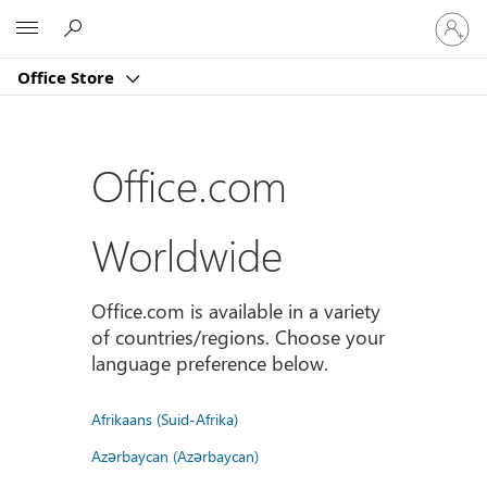
Sign
Microsoft
in
to
Office Store
your
account
Office.com
Worldwide
Office.com is available in a variety
of countries/regions. Choose your
language preference below.
Afrikaans (Suid-Afrika)
Azərbaycan (Azərbaycan)