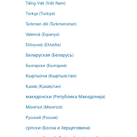
Tiếng Việt (Việt Nam)
Türkçe (Türkiye)
Türkmen dili (Türkmenistan)
Valencià (Espanya)
Ελληνικά (Ελλάδα)
Беларуская (Беларусь)
Български (България)
Кыргызча (Кыргызстан)
Қазақ (Қазақстан)
македонски (Република Македонија)
Монгол (Монгол)
Русский (Россия)
српски (Босна и Херцеговина)