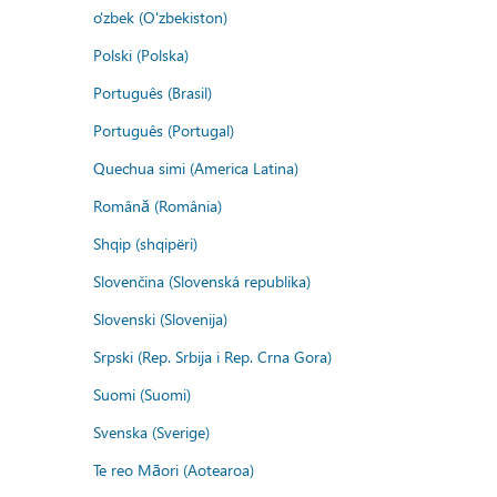
o'zbek (O'zbekiston)
Polski (Polska)
Português (Brasil)
Português (Portugal)
Quechua simi (America Latina)
Română (România)
Shqip (shqipëri)
Slovenčina (Slovenská republika)
Slovenski (Slovenija)
Srpski (Rep. Srbija i Rep. Crna Gora)
Suomi (Suomi)
Svenska (Sverige)
Te reo Māori (Aotearoa)