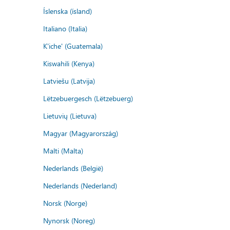
Íslenska (ísland)
Italiano (Italia)
K'iche' (Guatemala)
Kiswahili (Kenya)
Latviešu (Latvija)
Lëtzebuergesch (Lëtzebuerg)
Lietuvių (Lietuva)
Magyar (Magyarország)
Malti (Malta)
Nederlands (België)
Nederlands (Nederland)
Norsk (Norge)
Nynorsk (Noreg)