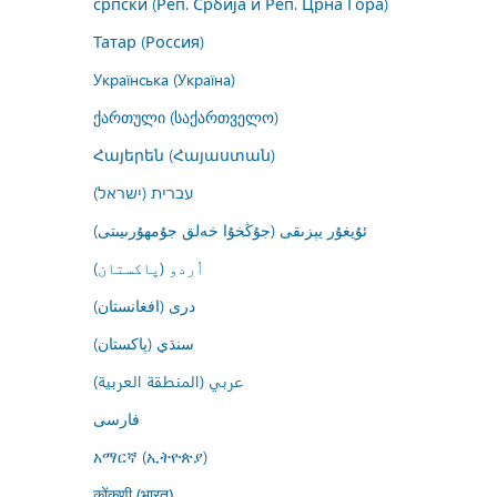
српски (Реп. Србија и Реп. Црна Гора)
Татар (Россия)
Українська (Україна)
ქართული (საქართველო)
Հայերեն (Հայաստան)
עברית (ישראל)
ئۇيغۇر يېزىقى (جۇڭخۇا خەلق جۇمھۇرىيىتى)
اُردو (پاکستان)
درى (افغانستان)
سنڌي (پاکستان)
عربي (المنطقة العربية)
فارسى
አማርኛ (ኢትዮጵያ)
कोंकणी (भारत)