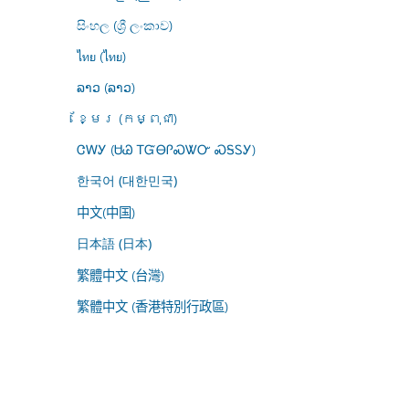
සිංහල (ශ්‍රී ලංකාව)
ไทย (ไทย)
ລາວ (ລາວ)
ខ្មែរ (កម្ពុជា)
ᏣᎳᎩ (ᏌᏊ ᎢᏳᎾᎵᏍᏔᏅ ᏍᎦᏚᎩ)
한국어 (대한민국)
中文(中国)
日本語 (日本)
繁體中文 (台灣)
繁體中文 (香港特別行政區)