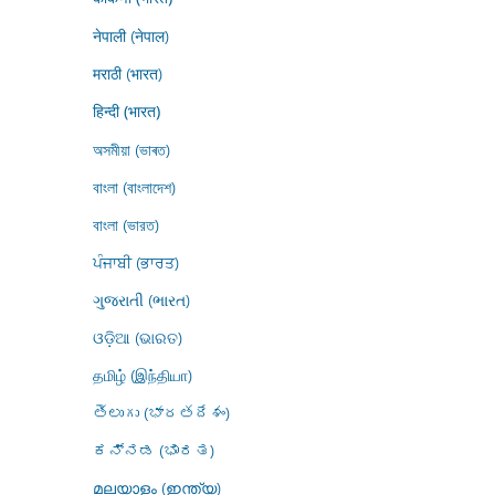
नेपाली (नेपाल)
मराठी (भारत)
हिन्दी (भारत)
অসমীয়া (ভাৰত)
বাংলা (বাংলাদেশ)
বাংলা (ভারত)
ਪੰਜਾਬੀ (ਭਾਰਤ)
ગુજરાતી (ભારત)
ଓଡ଼ିଆ (ଭାରତ)
தமிழ் (இந்தியா)
తెలుగు (భారతదేశం)
ಕನ್ನಡ (ಭಾರತ)
മലയാളം (ഇന്ത്യ)