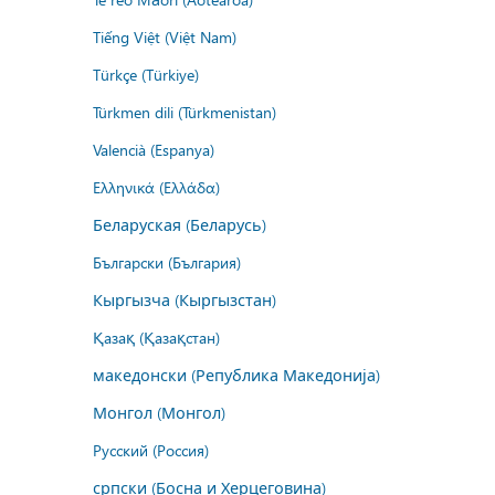
Tiếng Việt (Việt Nam)
Türkçe (Türkiye)
Türkmen dili (Türkmenistan)
Valencià (Espanya)
Ελληνικά (Ελλάδα)
Беларуская (Беларусь)
Български (България)
Кыргызча (Кыргызстан)
Қазақ (Қазақстан)
македонски (Република Македонија)
Монгол (Монгол)
Русский (Россия)
српски (Босна и Херцеговина)