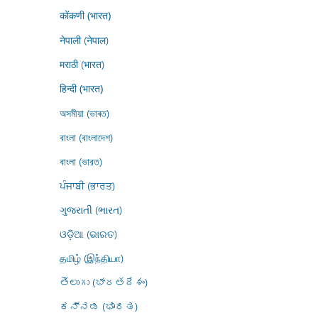
कोंकणी (भारत)
नेपाली (नेपाल)
मराठी (भारत)
हिन्दी (भारत)
অসমীয়া (ভাৰত)
বাংলা (বাংলাদেশ)
বাংলা (ভারত)
ਪੰਜਾਬੀ (ਭਾਰਤ)
ગુજરાતી (ભારત)
ଓଡ଼ିଆ (ଭାରତ)
தமிழ் (இந்தியா)
తెలుగు (భారతదేశం)
ಕನ್ನಡ (ಭಾರತ)