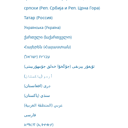
српски (Реп. Србија и Реп. Црна Гора)
Татар (Россия)
Українська (Україна)
ქართული (საქართველო)
Հայերեն (Հայաստան)
עברית (ישראל)
ئۇيغۇر يېزىقى (جۇڭخۇا خەلق جۇمھۇرىيىتى)
اُردو (پاکستان)
درى (افغانستان)
سنڌي (پاکستان)
عربي (المنطقة العربية)
فارسى
አማርኛ (ኢትዮጵያ)