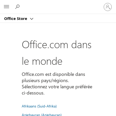
Connect
Microsoft
vous
à
Office Store
votre
compte
Office.com dans
le monde
Office.com est disponible dans
plusieurs pays/régions.
Sélectionnez votre langue préférée
ci-dessous.
Afrikaans (Suid-Afrika)
Azərbaycan (Azərbaycan)