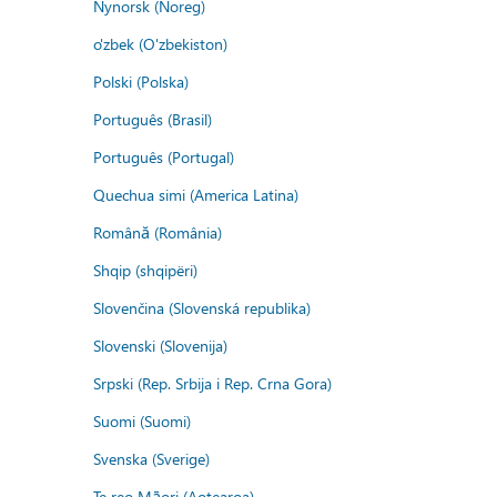
Nynorsk (Noreg)
o'zbek (O'zbekiston)
Polski (Polska)
Português (Brasil)
Português (Portugal)
Quechua simi (America Latina)
Română (România)
Shqip (shqipëri)
Slovenčina (Slovenská republika)
Slovenski (Slovenija)
Srpski (Rep. Srbija i Rep. Crna Gora)
Suomi (Suomi)
Svenska (Sverige)
Te reo Māori (Aotearoa)