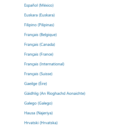
Español (México)
Euskara (Euskara)
Filipino (Pilipinas)
Français (Belgique)
Français (Canada)
Français (France)
Français (International)
Français (Suisse)
Gaeilge (Éire)
Gàidhlig (An Rìoghachd Aonaichte)
Galego (Galego)
Hausa (Najeriya)
Hrvatski (Hrvatska)