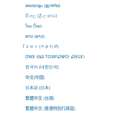
മലയാളം (ഇന്ത്യ)
සිංහල (ශ්‍රී ලංකාව)
ไทย (ไทย)
ລາວ (ລາວ)
ខ្មែរ (កម្ពុជា)
ᏣᎳᎩ (ᏌᏊ ᎢᏳᎾᎵᏍᏔᏅ ᏍᎦᏚᎩ)
한국어 (대한민국)
中文(中国)
日本語 (日本)
繁體中文 (台灣)
繁體中文 (香港特別行政區)