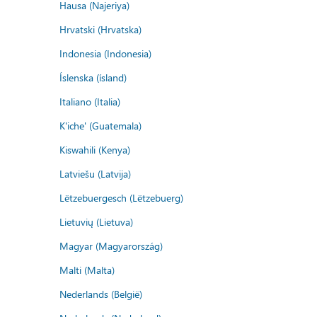
Hausa (Najeriya)
Hrvatski (Hrvatska)
Indonesia (Indonesia)
Íslenska (ísland)
Italiano (Italia)
K'iche' (Guatemala)
Kiswahili (Kenya)
Latviešu (Latvija)
Lëtzebuergesch (Lëtzebuerg)
Lietuvių (Lietuva)
Magyar (Magyarország)
Malti (Malta)
Nederlands (België)