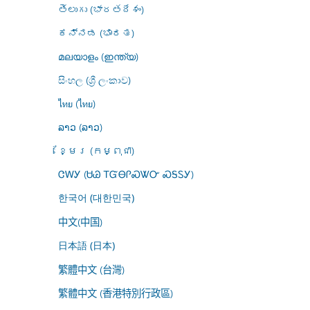
తెలుగు (భారతదేశం)
ಕನ್ನಡ (ಭಾರತ)
മലയാളം (ഇന്ത്യ)
සිංහල (ශ්‍රී ලංකාව)
ไทย (ไทย)
ລາວ (ລາວ)
ខ្មែរ (កម្ពុជា)
ᏣᎳᎩ (ᏌᏊ ᎢᏳᎾᎵᏍᏔᏅ ᏍᎦᏚᎩ)
한국어 (대한민국)
中文(中国)
日本語 (日本)
繁體中文 (台灣)
繁體中文 (香港特別行政區)