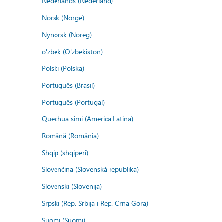
Nederlands (Nederland)
Norsk (Norge)
Nynorsk (Noreg)
o'zbek (O'zbekiston)
Polski (Polska)
Português (Brasil)
Português (Portugal)
Quechua simi (America Latina)
Română (România)
Shqip (shqipëri)
Slovenčina (Slovenská republika)
Slovenski (Slovenija)
Srpski (Rep. Srbija i Rep. Crna Gora)
Suomi (Suomi)