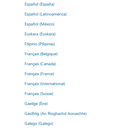
Español (España)
Español (Latinoamérica)
Español (México)
Euskara (Euskara)
Filipino (Pilipinas)
Français (Belgique)
Français (Canada)
Français (France)
Français (International)
Français (Suisse)
Gaeilge (Éire)
Gàidhlig (An Rìoghachd Aonaichte)
Galego (Galego)