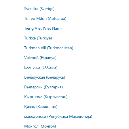
Svenska (Sverige)
Te reo Māori (Aotearoa)
Tiếng Việt (Việt Nam)
Türkçe (Türkiye)
Türkmen dili (Türkmenistan)
Valencià (Espanya)
Ελληνικά (Ελλάδα)
Беларуская (Беларусь)
Български (България)
Кыргызча (Кыргызстан)
Қазақ (Қазақстан)
македонски (Република Македонија)
Монгол (Монгол)