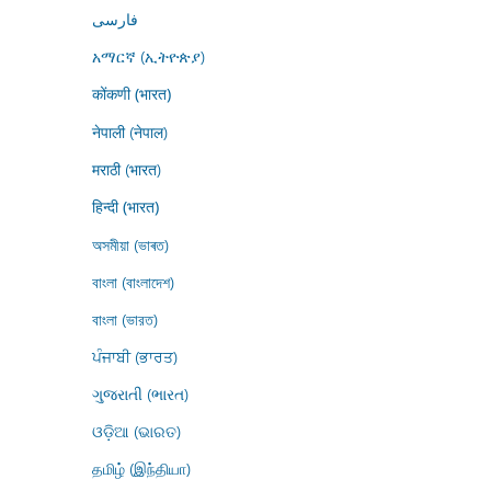
فارسى
አማርኛ (ኢትዮጵያ)
कोंकणी (भारत)
नेपाली (नेपाल)
मराठी (भारत)
हिन्दी (भारत)
অসমীয়া (ভাৰত)
বাংলা (বাংলাদেশ)
বাংলা (ভারত)
ਪੰਜਾਬੀ (ਭਾਰਤ)
ગુજરાતી (ભારત)
ଓଡ଼ିଆ (ଭାରତ)
தமிழ் (இந்தியா)