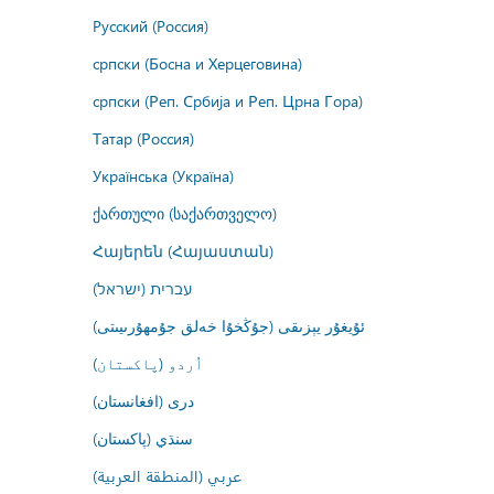
Русский (Россия)
српски (Босна и Херцеговина)
српски (Реп. Србија и Реп. Црна Гора)
Татар (Россия)
Українська (Україна)
ქართული (საქართველო)
Հայերեն (Հայաստան)
עברית (ישראל)
ئۇيغۇر يېزىقى (جۇڭخۇا خەلق جۇمھۇرىيىتى)
اُردو (پاکستان)
درى (افغانستان)
سنڌي (پاکستان)
عربي (المنطقة العربية)