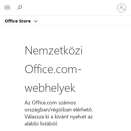
Jelentk
Microsoft
be
a
Office Store
fiókjába
Nemzetközi
Office.com-
webhelyek
Az Office.com számos
országban/régióban elérhető.
Válassza ki a kívánt nyelvet az
alábbi listából.