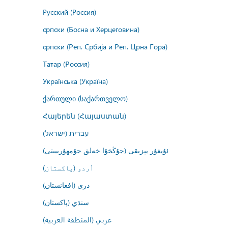
Русский (Россия)
српски (Босна и Херцеговина)
српски (Реп. Србија и Реп. Црна Гора)
Татар (Россия)
Українська (Україна)
ქართული (საქართველო)
Հայերեն (Հայաստան)
עברית (ישראל)
ئۇيغۇر يېزىقى (جۇڭخۇا خەلق جۇمھۇرىيىتى)
اُردو (پاکستان)
درى (افغانستان)
سنڌي (پاکستان)
عربي (المنطقة العربية)