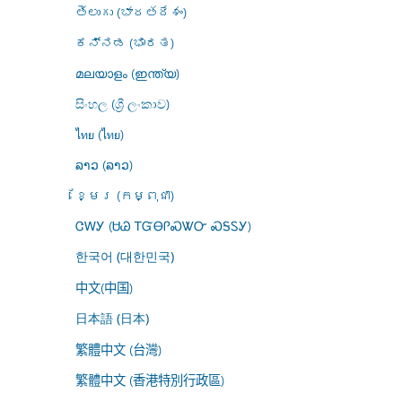
తెలుగు (భారతదేశం)
ಕನ್ನಡ (ಭಾರತ)
മലയാളം (ഇന്ത്യ)
සිංහල (ශ්‍රී ලංකාව)
ไทย (ไทย)
ລາວ (ລາວ)
ខ្មែរ (កម្ពុជា)
ᏣᎳᎩ (ᏌᏊ ᎢᏳᎾᎵᏍᏔᏅ ᏍᎦᏚᎩ)
한국어 (대한민국)
中文(中国)
日本語 (日本)
繁體中文 (台灣)
繁體中文 (香港特別行政區)