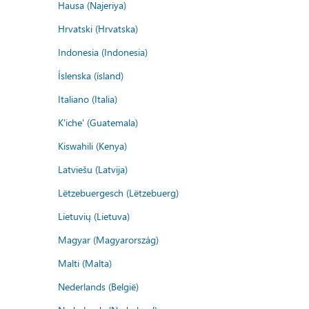
Hausa (Najeriya)
Hrvatski (Hrvatska)
Indonesia (Indonesia)
Íslenska (ísland)
Italiano (Italia)
K'iche' (Guatemala)
Kiswahili (Kenya)
Latviešu (Latvija)
Lëtzebuergesch (Lëtzebuerg)
Lietuvių (Lietuva)
Magyar (Magyarország)
Malti (Malta)
Nederlands (België)