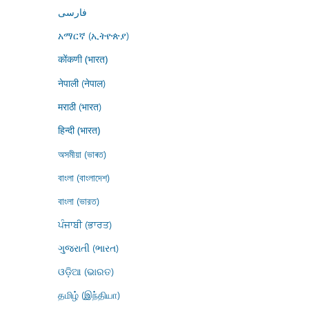
فارسى
አማርኛ (ኢትዮጵያ)
कोंकणी (भारत)
नेपाली (नेपाल)
मराठी (भारत)
हिन्दी (भारत)
অসমীয়া (ভাৰত)
বাংলা (বাংলাদেশ)
বাংলা (ভারত)
ਪੰਜਾਬੀ (ਭਾਰਤ)
ગુજરાતી (ભારત)
ଓଡ଼ିଆ (ଭାରତ)
தமிழ் (இந்தியா)