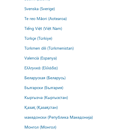
Svenska (Sverige)
Te reo Māori (Aotearoa)
Tiếng Việt (Việt Nam)
Türkçe (Türkiye)
Türkmen dili (Türkmenistan)
Valencià (Espanya)
Ελληνικά (Ελλάδα)
Беларуская (Беларусь)
Български (България)
Кыргызча (Кыргызстан)
Қазақ (Қазақстан)
македонски (Република Македонија)
Монгол (Монгол)