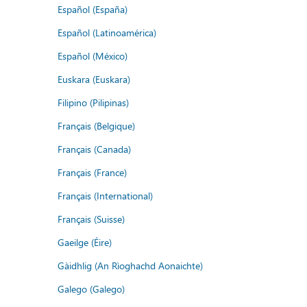
Español (España)
Español (Latinoamérica)
Español (México)
Euskara (Euskara)
Filipino (Pilipinas)
Français (Belgique)
Français (Canada)
Français (France)
Français (International)
Français (Suisse)
Gaeilge (Éire)
Gàidhlig (An Rìoghachd Aonaichte)
Galego (Galego)