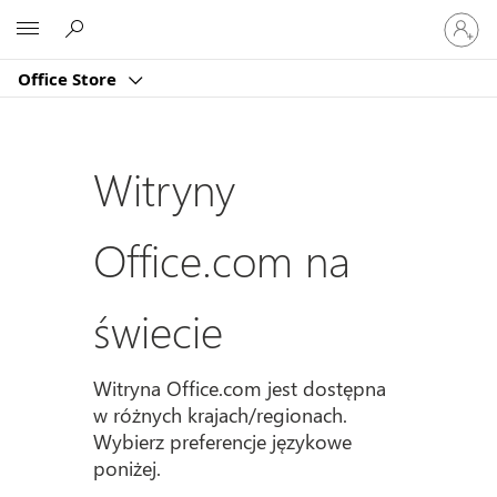
Zaloguj
Microsoft
się
do
Office Store
swojeg
konta
Witryny
Office.com na
świecie
Witryna Office.com jest dostępna
w różnych krajach/regionach.
Wybierz preferencje językowe
poniżej.