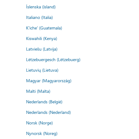
Íslenska (ísland)
Italiano (Italia)
K'iche' (Guatemala)
Kiswahili (Kenya)
Latviešu (Latvija)
Lëtzebuergesch (Lëtzebuerg)
Lietuvių (Lietuva)
Magyar (Magyarország)
Malti (Malta)
Nederlands (België)
Nederlands (Nederland)
Norsk (Norge)
Nynorsk (Noreg)