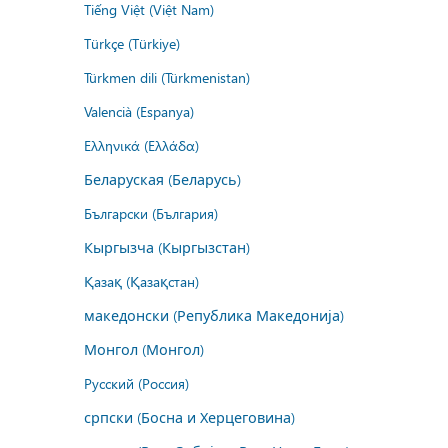
Tiếng Việt (Việt Nam)
Türkçe (Türkiye)
Türkmen dili (Türkmenistan)
Valencià (Espanya)
Ελληνικά (Ελλάδα)
Беларуская (Беларусь)
Български (България)
Кыргызча (Кыргызстан)
Қазақ (Қазақстан)
македонски (Република Македонија)
Монгол (Монгол)
Русский (Россия)
српски (Босна и Херцеговина)