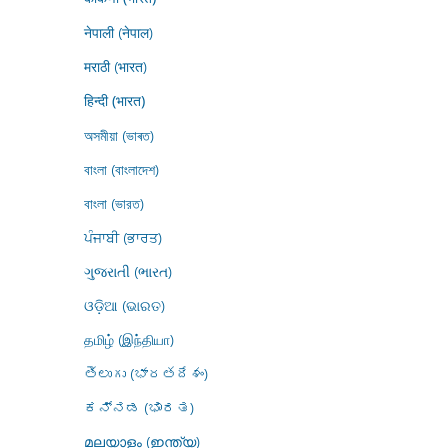
नेपाली (नेपाल)
मराठी (भारत)
हिन्दी (भारत)
অসমীয়া (ভাৰত)
বাংলা (বাংলাদেশ)
বাংলা (ভারত)
ਪੰਜਾਬੀ (ਭਾਰਤ)
ગુજરાતી (ભારત)
ଓଡ଼ିଆ (ଭାରତ)
தமிழ் (இந்தியா)
తెలుగు (భారతదేశం)
ಕನ್ನಡ (ಭಾರತ)
മലയാളം (ഇന്ത്യ)