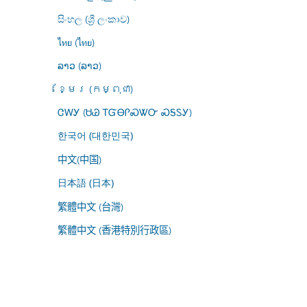
සිංහල (ශ්‍රී ලංකාව)
ไทย (ไทย)
ລາວ (ລາວ)
ខ្មែរ (កម្ពុជា)
ᏣᎳᎩ (ᏌᏊ ᎢᏳᎾᎵᏍᏔᏅ ᏍᎦᏚᎩ)
한국어 (대한민국)
中文(中国)
日本語 (日本)
繁體中文 (台灣)
繁體中文 (香港特別行政區)