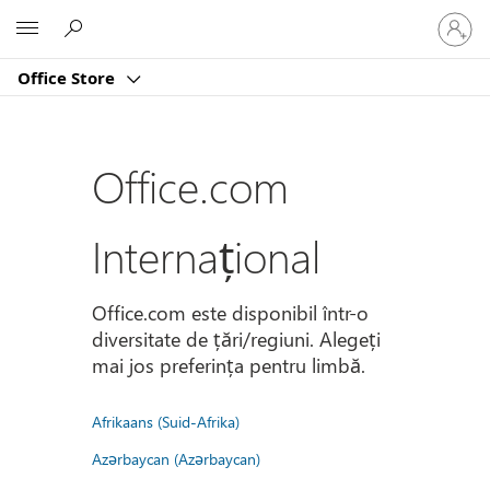
Conectaț
Microsoft
vă
la
Office Store
contul
dvs.
Office.com
Internațional
Office.com este disponibil într-o
diversitate de țări/regiuni. Alegeți
mai jos preferința pentru limbă.
Afrikaans (Suid-Afrika)
Azərbaycan (Azərbaycan)