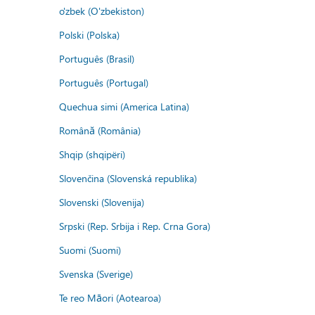
o'zbek (O'zbekiston)
Polski (Polska)
Português (Brasil)
Português (Portugal)
Quechua simi (America Latina)
Română (România)
Shqip (shqipëri)
Slovenčina (Slovenská republika)
Slovenski (Slovenija)
Srpski (Rep. Srbija i Rep. Crna Gora)
Suomi (Suomi)
Svenska (Sverige)
Te reo Māori (Aotearoa)