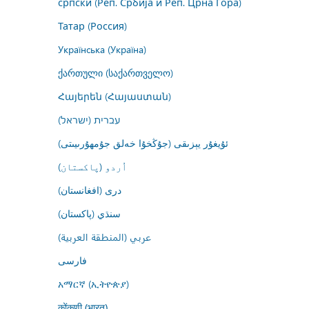
српски (Реп. Србија и Реп. Црна Гора)
Татар (Россия)
Українська (Україна)
ქართული (საქართველო)
Հայերեն (Հայաստան)
עברית (ישראל)
ئۇيغۇر يېزىقى (جۇڭخۇا خەلق جۇمھۇرىيىتى)
اُردو (پاکستان)
درى (افغانستان)
سنڌي (پاکستان)
عربي (المنطقة العربية)
فارسى
አማርኛ (ኢትዮጵያ)
कोंकणी (भारत)