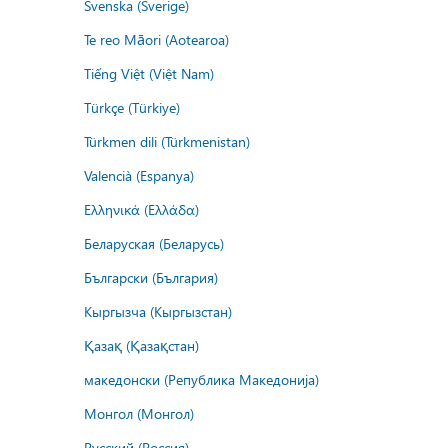
Svenska (Sverige)
Te reo Māori (Aotearoa)
Tiếng Việt (Việt Nam)
Türkçe (Türkiye)
Türkmen dili (Türkmenistan)
Valencià (Espanya)
Ελληνικά (Ελλάδα)
Беларуская (Беларусь)
Български (България)
Кыргызча (Кыргызстан)
Қазақ (Қазақстан)
македонски (Република Македонија)
Монгол (Монгол)
Русский (Россия)