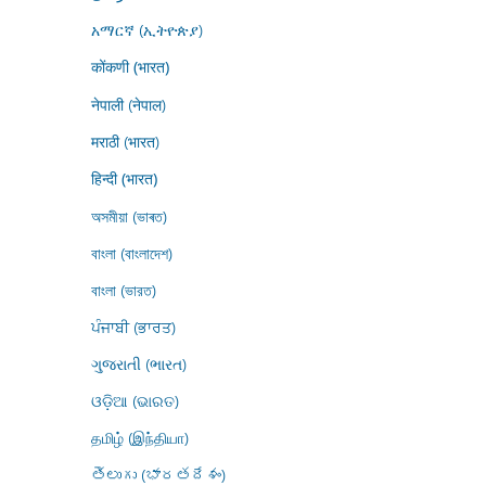
አማርኛ (ኢትዮጵያ)
कोंकणी (भारत)
नेपाली (नेपाल)
मराठी (भारत)
हिन्दी (भारत)
অসমীয়া (ভাৰত)
বাংলা (বাংলাদেশ)
বাংলা (ভারত)
ਪੰਜਾਬੀ (ਭਾਰਤ)
ગુજરાતી (ભારત)
ଓଡ଼ିଆ (ଭାରତ)
தமிழ் (இந்தியா)
తెలుగు (భారతదేశం)