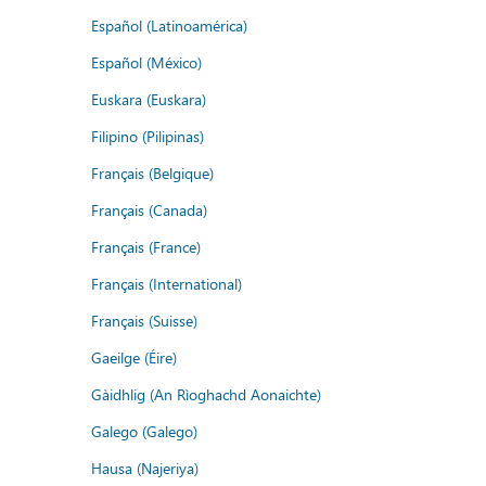
Español (Latinoamérica)
Español (México)
Euskara (Euskara)
Filipino (Pilipinas)
Français (Belgique)
Français (Canada)
Français (France)
Français (International)
Français (Suisse)
Gaeilge (Éire)
Gàidhlig (An Rìoghachd Aonaichte)
Galego (Galego)
Hausa (Najeriya)