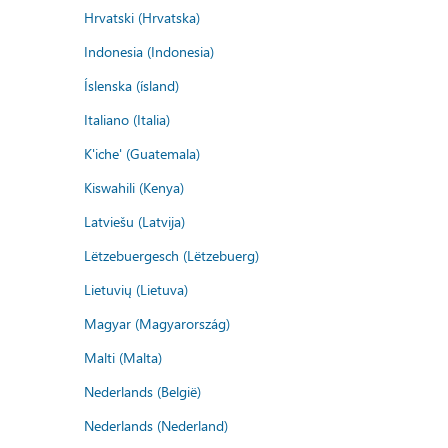
Hrvatski (Hrvatska)
Indonesia (Indonesia)
Íslenska (ísland)
Italiano (Italia)
K'iche' (Guatemala)
Kiswahili (Kenya)
Latviešu (Latvija)
Lëtzebuergesch (Lëtzebuerg)
Lietuvių (Lietuva)
Magyar (Magyarország)
Malti (Malta)
Nederlands (België)
Nederlands (Nederland)