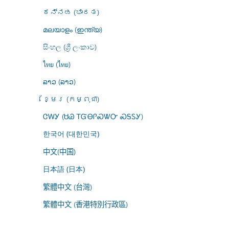
ಕನ್ನಡ (ಭಾರತ)
മലയാളം (ഇന്ത്യ)
සිංහල (ශ්‍රී ලංකාව)
ไทย (ไทย)
ລາວ (ລາວ)
ខ្មែរ (កម្ពុជា)
ᏣᎳᎩ (ᏌᏊ ᎢᏳᎾᎵᏍᏔᏅ ᏍᎦᏚᎩ)
한국어 (대한민국)
中文(中国)
日本語 (日本)
繁體中文 (台灣)
繁體中文 (香港特別行政區)