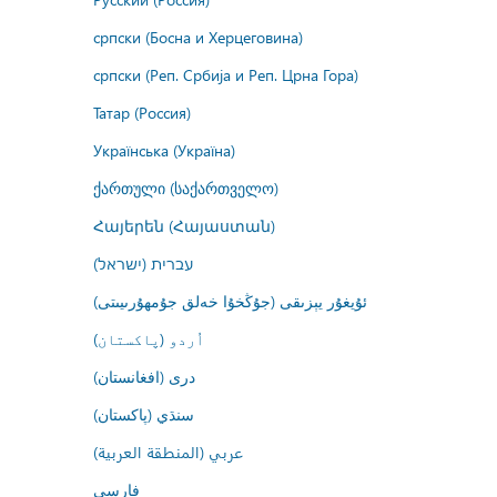
српски (Босна и Херцеговина)
српски (Реп. Србија и Реп. Црна Гора)
Татар (Россия)
Українська (Україна)
ქართული (საქართველო)
Հայերեն (Հայաստան)
עברית (ישראל)
ئۇيغۇر يېزىقى (جۇڭخۇا خەلق جۇمھۇرىيىتى)
اُردو (پاکستان)
درى (افغانستان)
سنڌي (پاکستان)
عربي (المنطقة العربية)
فارسى