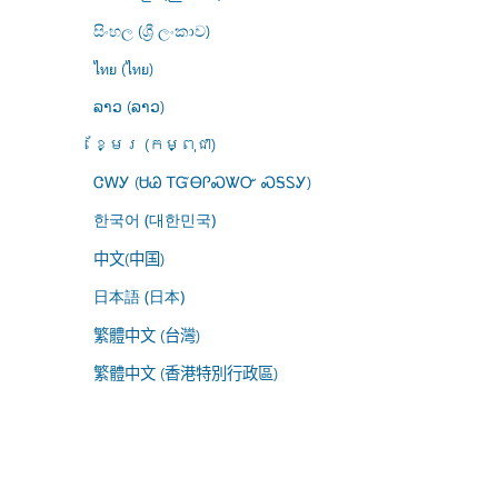
සිංහල (ශ්‍රී ලංකාව)
ไทย (ไทย)
ລາວ (ລາວ)
ខ្មែរ (កម្ពុជា)
ᏣᎳᎩ (ᏌᏊ ᎢᏳᎾᎵᏍᏔᏅ ᏍᎦᏚᎩ)
한국어 (대한민국)
中文(中国)
日本語 (日本)
繁體中文 (台灣)
繁體中文 (香港特別行政區)