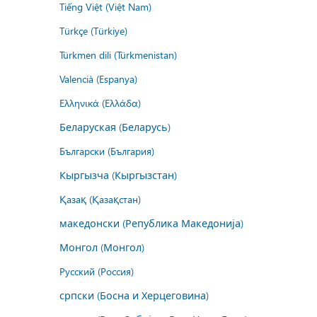
Tiếng Việt (Việt Nam)
Türkçe (Türkiye)
Türkmen dili (Türkmenistan)
Valencià (Espanya)
Ελληνικά (Ελλάδα)
Беларуская (Беларусь)
Български (България)
Кыргызча (Кыргызстан)
Қазақ (Қазақстан)
македонски (Република Македонија)
Монгол (Монгол)
Русский (Россия)
српски (Босна и Херцеговина)