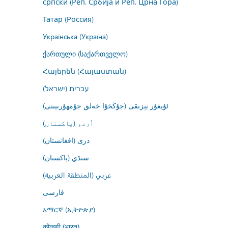
српски (Реп. Србија и Реп. Црна Гора)
Татар (Россия)
Українська (Україна)
ქართული (საქართველო)
Հայերեն (Հայաստան)
עברית (ישראל)
ئۇيغۇر يېزىقى (جۇڭخۇا خەلق جۇمھۇرىيىتى)
اُردو (پاکستان)
درى (افغانستان)
سنڌي (پاکستان)
عربي (المنطقة العربية)
فارسى
አማርኛ (ኢትዮጵያ)
कोंकणी (भारत)