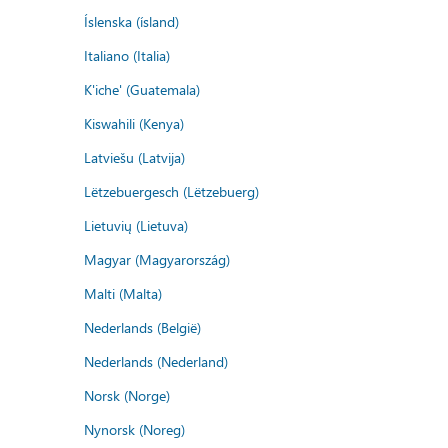
Íslenska (ísland)
Italiano (Italia)
K'iche' (Guatemala)
Kiswahili (Kenya)
Latviešu (Latvija)
Lëtzebuergesch (Lëtzebuerg)
Lietuvių (Lietuva)
Magyar (Magyarország)
Malti (Malta)
Nederlands (België)
Nederlands (Nederland)
Norsk (Norge)
Nynorsk (Noreg)