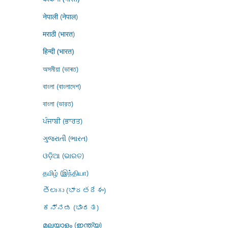
नेपाली (नेपाल)
मराठी (भारत)
हिन्दी (भारत)
অসমীয়া (ভাৰত)
বাংলা (বাংলাদেশ)
বাংলা (ভারত)
ਪੰਜਾਬੀ (ਭਾਰਤ)
ગુજરાતી (ભારત)
ଓଡ଼ିଆ (ଭାରତ)
தமிழ் (இந்தியா)
తెలుగు (భారతదేశం)
ಕನ್ನಡ (ಭಾರತ)
മലയാളം (ഇന്ത്യ)