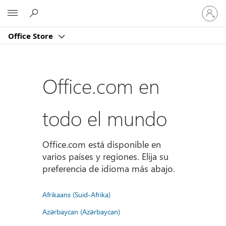
Iniciar
Microsoft
sesión
en
Office Store
tu
cuenta
Office.com en
todo el mundo
Office.com está disponible en
varios países y regiones. Elija su
preferencia de idioma más abajo.
Afrikaans (Suid-Afrika)
Azərbaycan (Azərbaycan)