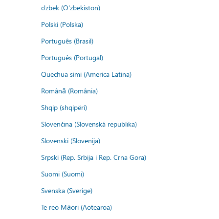
o'zbek (O'zbekiston)
Polski (Polska)
Português (Brasil)
Português (Portugal)
Quechua simi (America Latina)
Română (România)
Shqip (shqipëri)
Slovenčina (Slovenská republika)
Slovenski (Slovenija)
Srpski (Rep. Srbija i Rep. Crna Gora)
Suomi (Suomi)
Svenska (Sverige)
Te reo Māori (Aotearoa)