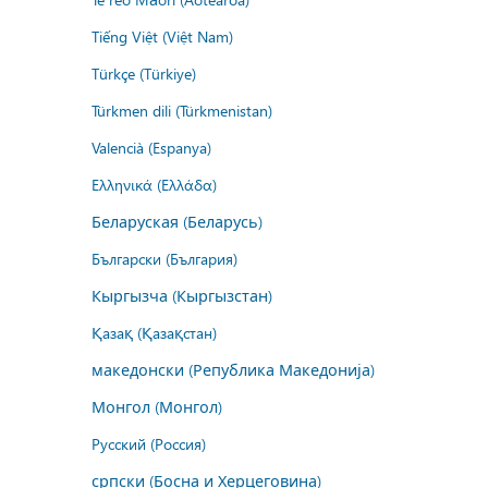
Tiếng Việt (Việt Nam)
Türkçe (Türkiye)
Türkmen dili (Türkmenistan)
Valencià (Espanya)
Ελληνικά (Ελλάδα)
Беларуская (Беларусь)
Български (България)
Кыргызча (Кыргызстан)
Қазақ (Қазақстан)
македонски (Република Македонија)
Монгол (Монгол)
Русский (Россия)
српски (Босна и Херцеговина)