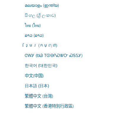
മലയാളം (ഇന്ത്യ)
සිංහල (ශ්‍රී ලංකාව)
ไทย (ไทย)
ລາວ (ລາວ)
ខ្មែរ (កម្ពុជា)
ᏣᎳᎩ (ᏌᏊ ᎢᏳᎾᎵᏍᏔᏅ ᏍᎦᏚᎩ)
한국어 (대한민국)
中文(中国)
日本語 (日本)
繁體中文 (台灣)
繁體中文 (香港特別行政區)