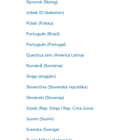
Nynorsk (Noreg)
o'zbek (O'zbekiston)
Polski (Polska)
Português (Brasil)
Português (Portugal)
Quechua simi (America Latina)
Română (România)
Shqip (shqipëri)
Slovenčina (Slovenská republika)
Slovenski (Slovenija)
Srpski (Rep. Srbija i Rep. Crna Gora)
Suomi (Suomi)
Svenska (Sverige)
Te reo Māori (Aotearoa)