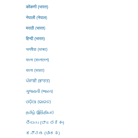
कोंकणी (भारत)
नेपाली (नेपाल)
मराठी (भारत)
हिन्दी (भारत)
অসমীয়া (ভাৰত)
বাংলা (বাংলাদেশ)
বাংলা (ভারত)
ਪੰਜਾਬੀ (ਭਾਰਤ)
ગુજરાતી (ભારત)
ଓଡ଼ିଆ (ଭାରତ)
தமிழ் (இந்தியா)
తెలుగు (భారతదేశం)
ಕನ್ನಡ (ಭಾರತ)