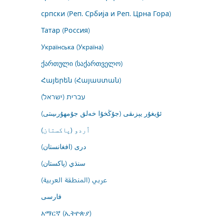
српски (Реп. Србија и Реп. Црна Гора)
Татар (Россия)
Українська (Україна)
ქართული (საქართველო)
Հայերեն (Հայաստան)
עברית (ישראל)
ئۇيغۇر يېزىقى (جۇڭخۇا خەلق جۇمھۇرىيىتى)
اُردو (پاکستان)
درى (افغانستان)
سنڌي (پاکستان)
عربي (المنطقة العربية)
فارسى
አማርኛ (ኢትዮጵያ)