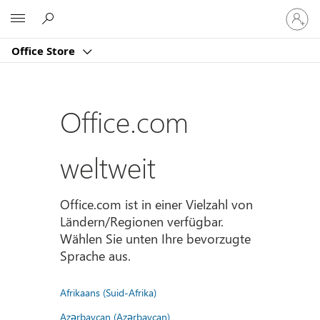
Bei
Microsoft
Ihrem
Konto
Office Store
anmeld
Office.com
weltweit
Office.com ist in einer Vielzahl von
Ländern/Regionen verfügbar.
Wählen Sie unten Ihre bevorzugte
Sprache aus.
Afrikaans (Suid-Afrika)
Azərbaycan (Azərbaycan)