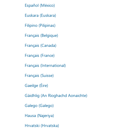
Español (México)
Euskara (Euskara)
Filipino (Pilipinas)
Français (Belgique)
Français (Canada)
Français (France)
Français (International)
Français (Suisse)
Gaeilge (Éire)
Gàidhlig (An Rìoghachd Aonaichte)
Galego (Galego)
Hausa (Najeriya)
Hrvatski (Hrvatska)