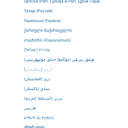
српски (Реп. Србија и Реп. Црна Гора)
Татар (Россия)
Українська (Україна)
ქართული (საქართველო)
Հայերեն (Հայաստան)
עברית (ישראל)
ئۇيغۇر يېزىقى (جۇڭخۇا خەلق جۇمھۇرىيىتى)
اُردو (پاکستان)
درى (افغانستان)
سنڌي (پاکستان)
عربي (المنطقة العربية)
فارسى
አማርኛ (ኢትዮጵያ)
कोंकणी (भारत)