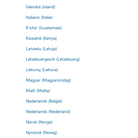
Íslenska (ísland)
Italiano (Italia)
K'iche' (Guatemala)
Kiswahili (Kenya)
Latviešu (Latvija)
Lëtzebuergesch (Lëtzebuerg)
Lietuvių (Lietuva)
Magyar (Magyarország)
Malti (Malta)
Nederlands (België)
Nederlands (Nederland)
Norsk (Norge)
Nynorsk (Noreg)