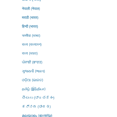
नेपाली (नेपाल)
मराठी (भारत)
हिन्दी (भारत)
অসমীয়া (ভাৰত)
বাংলা (বাংলাদেশ)
বাংলা (ভারত)
ਪੰਜਾਬੀ (ਭਾਰਤ)
ગુજરાતી (ભારત)
ଓଡ଼ିଆ (ଭାରତ)
தமிழ் (இந்தியா)
తెలుగు (భారతదేశం)
ಕನ್ನಡ (ಭಾರತ)
മലയാളം (ഇന്ത്യ)