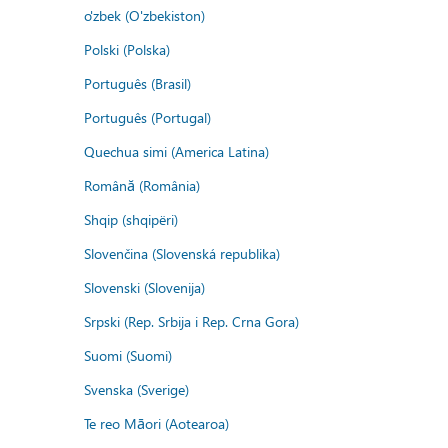
o'zbek (O'zbekiston)
Polski (Polska)
Português (Brasil)
Português (Portugal)
Quechua simi (America Latina)
Română (România)
Shqip (shqipëri)
Slovenčina (Slovenská republika)
Slovenski (Slovenija)
Srpski (Rep. Srbija i Rep. Crna Gora)
Suomi (Suomi)
Svenska (Sverige)
Te reo Māori (Aotearoa)