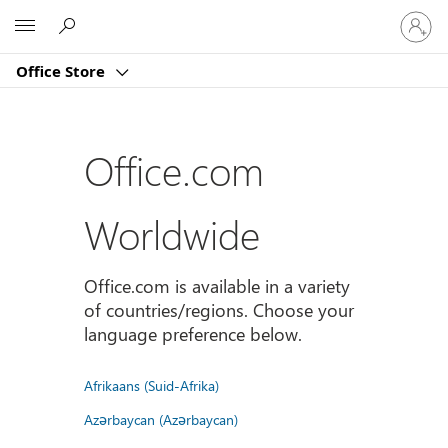
Sign
Microsoft
in
to
Office Store
your
account
Office.com
Worldwide
Office.com is available in a variety
of countries/regions. Choose your
language preference below.
Afrikaans (Suid-Afrika)
Azərbaycan (Azərbaycan)