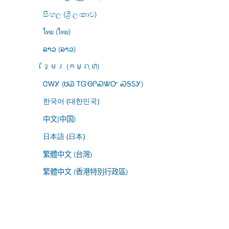
සිංහල (ශ්‍රී ලංකාව)
ไทย (ไทย)
ລາວ (ລາວ)
ខ្មែរ (កម្ពុជា)
ᏣᎳᎩ (ᏌᏊ ᎢᏳᎾᎵᏍᏔᏅ ᏍᎦᏚᎩ)
한국어 (대한민국)
中文(中国)
日本語 (日本)
繁體中文 (台灣)
繁體中文 (香港特別行政區)