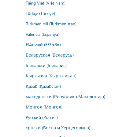
Tiếng Việt (Việt Nam)
Türkçe (Türkiye)
Türkmen dili (Türkmenistan)
Valencià (Espanya)
Ελληνικά (Ελλάδα)
Беларуская (Беларусь)
Български (България)
Кыргызча (Кыргызстан)
Қазақ (Қазақстан)
македонски (Република Македонија)
Монгол (Монгол)
Русский (Россия)
српски (Босна и Херцеговина)