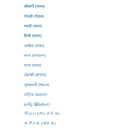
कोंकणी (भारत)
नेपाली (नेपाल)
मराठी (भारत)
हिन्दी (भारत)
অসমীয়া (ভাৰত)
বাংলা (বাংলাদেশ)
বাংলা (ভারত)
ਪੰਜਾਬੀ (ਭਾਰਤ)
ગુજરાતી (ભારત)
ଓଡ଼ିଆ (ଭାରତ)
தமிழ் (இந்தியா)
తెలుగు (భారతదేశం)
ಕನ್ನಡ (ಭಾರತ)