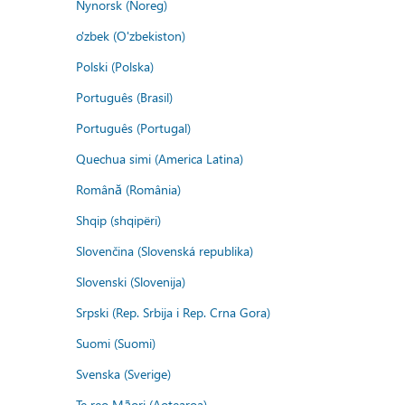
Nynorsk (Noreg)
o'zbek (O'zbekiston)
Polski (Polska)
Português (Brasil)
Português (Portugal)
Quechua simi (America Latina)
Română (România)
Shqip (shqipëri)
Slovenčina (Slovenská republika)
Slovenski (Slovenija)
Srpski (Rep. Srbija i Rep. Crna Gora)
Suomi (Suomi)
Svenska (Sverige)
Te reo Māori (Aotearoa)