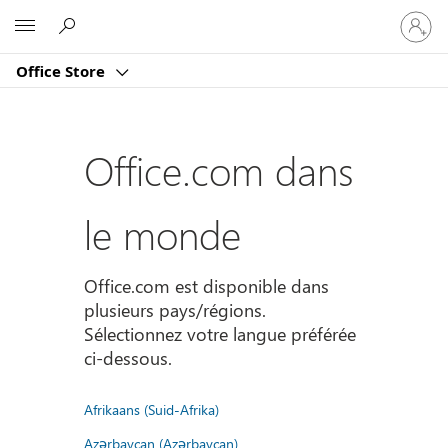
Connect
Microsoft
vous
à
Office Store
votre
compte
Office.com dans
le monde
Office.com est disponible dans
plusieurs pays/régions.
Sélectionnez votre langue préférée
ci-dessous.
Afrikaans (Suid-Afrika)
Azərbaycan (Azərbaycan)