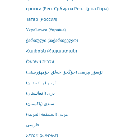
српски (Реп. Србија и Реп. Црна Гора)
Татар (Россия)
Українська (Україна)
ქართული (საქართველო)
Հայերեն (Հայաստան)
עברית (ישראל)
ئۇيغۇر يېزىقى (جۇڭخۇا خەلق جۇمھۇرىيىتى)
اُردو (پاکستان)
درى (افغانستان)
سنڌي (پاکستان)
عربي (المنطقة العربية)
فارسى
አማርኛ (ኢትዮጵያ)