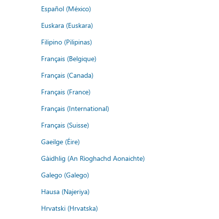
Español (México)
Euskara (Euskara)
Filipino (Pilipinas)
Français (Belgique)
Français (Canada)
Français (France)
Français (International)
Français (Suisse)
Gaeilge (Éire)
Gàidhlig (An Rìoghachd Aonaichte)
Galego (Galego)
Hausa (Najeriya)
Hrvatski (Hrvatska)