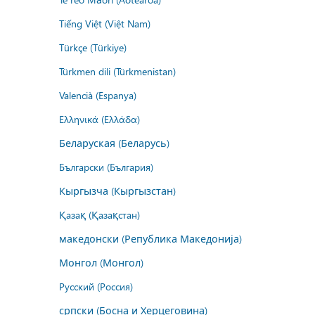
Tiếng Việt (Việt Nam)
Türkçe (Türkiye)
Türkmen dili (Türkmenistan)
Valencià (Espanya)
Ελληνικά (Ελλάδα)
Беларуская (Беларусь)
Български (България)
Кыргызча (Кыргызстан)
Қазақ (Қазақстан)
македонски (Република Македонија)
Монгол (Монгол)
Русский (Россия)
српски (Босна и Херцеговина)