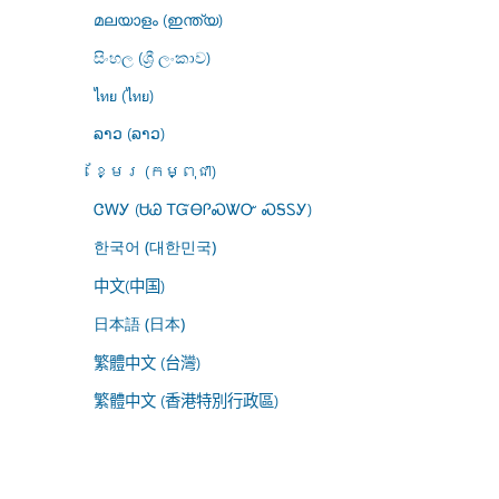
മലയാളം (ഇന്ത്യ)
සිංහල (ශ්‍රී ලංකාව)
ไทย (ไทย)
ລາວ (ລາວ)
ខ្មែរ (កម្ពុជា)
ᏣᎳᎩ (ᏌᏊ ᎢᏳᎾᎵᏍᏔᏅ ᏍᎦᏚᎩ)
한국어 (대한민국)
中文(中国)
日本語 (日本)
繁體中文 (台灣)
繁體中文 (香港特別行政區)